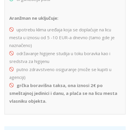
Aranžman ne uključuje:
upotrebu klima uređaja koja se doplaćuje na licu
mesta u iznosu od 5 -10 EUR-a dnevno (tamo gde je
naznačeno)
održavanje higijene studija u toku boravka kao i
sredstva za higijenu
putno zdravstveno osiguranje (može se kupiti u
agenciji)
grčka boravišna taksa, ona iznosi 2€ po
smeštajnoj jedinici i danu, a plaća se na licu mesta
vlasniku objekta.