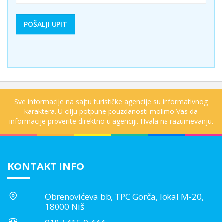
Sve informacije na sajtu turističke agencije su informativnog
karaktera. U cilju potpune pouzdanosti molimo Vas da
informacije proverite direktno u agenciji. Hvala na razumevanju.
KONTAKT INFO
Obrenovićeva bb, TPC Gorča, lokal M-20,
18000 Niš