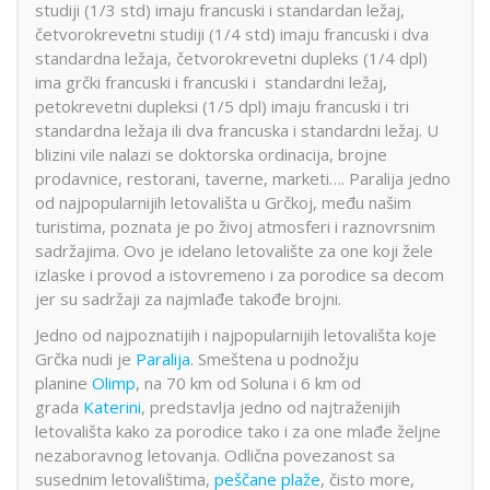
studiji (1/3 std) imaju francuski i standardan ležaj,
četvorokrevetni studiji (1/4 std) imaju francuski i dva
standardna ležaja, četvorokrevetni dupleks (1/4 dpl)
ima grčki francuski i francuski i standardni ležaj,
petokrevetni dupleksi (1/5 dpl) imaju francuski i tri
standardna ležaja ili dva francuska i standardni ležaj. U
blizini vile nalazi se doktorska ordinacija, brojne
prodavnice, restorani, taverne, marketi…. Paralija jedno
od najpopularnijih letovališta u Grčkoj, među našim
turistima, poznata je po živoj atmosferi i raznovrsnim
sadržajima. Ovo je idelano letovalište za one koji žele
izlaske i provod a istovremeno i za porodice sa decom
jer su sadržaji za najmlađe takođe brojni.
Jedno od najpoznatijih i najpopularnijih letovališta koje
Grčka nudi je
Paralija
. Smeštena u podnožju
planine
Olimp
, na 70 km od Soluna i 6 km od
grada
Katerini
, predstavlja jedno od najtraženijih
letovališta kako za porodice tako i za one mlađe željne
nezaboravnog letovanja. Odlična povezanost sa
susednim letovalištima,
peščane plaže
, čisto more,