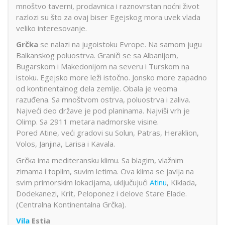
mnoštvo taverni, prodavnica i raznovrstan noćni život
razlozi su što za ovaj biser Egejskog mora uvek vlada
veliko interesovanje.
Grčka
se nalazi na jugoistoku Evrope. Na samom jugu
Balkanskog poluostrva. Graniči se sa Albanijom,
Bugarskom i Makedonijom na severu i Turskom na
istoku. Egejsko more leži istočno. Jonsko more zapadno
od kontinentalnog dela zemlje. Obala je veoma
razuđena. Sa mnoštvom ostrva, poluostrva i zaliva.
Najveći deo države je pod planinama. Najviši vrh je
Olimp. Sa 2911 metara nadmorske visine.
Pored Atine, veći gradovi su Solun, Patras, Heraklion,
Volos, Janjina, Larisa i Kavala.
Grčka ima mediteransku klimu. Sa blagim, vlažnim
zimama i toplim, suvim letima. Ova klima se javlja na
svim primorskim lokacijama, uključujući
Atinu
, Kiklada,
Dodekanezi, Krit, Peloponez i delove Stare Elade.
(Centralna Kontinentalna Grčka).
Vila
Estia