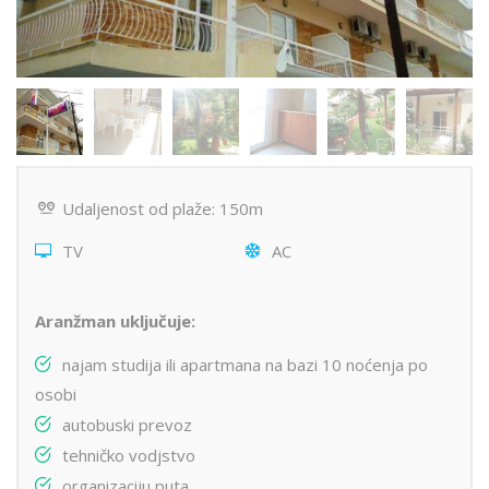
Udaljenost od plaže: 150m
TV
AC
Aranžman uključuje:
najam studija ili apartmana na bazi 10 noćenja po
osobi
autobuski prevoz
tehničko vodjstvo
organizaciju puta