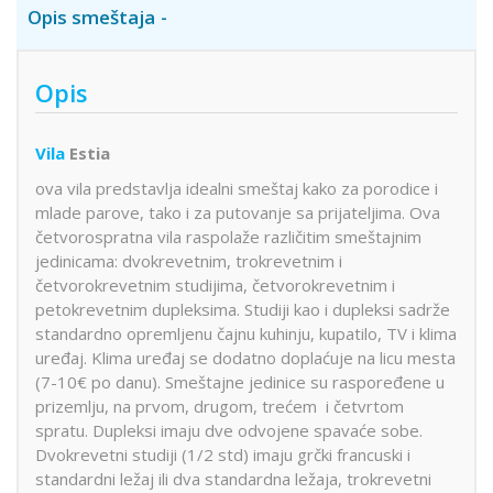
Opis smeštaja
Opis
Vila
Estia
ova vila predstavlja idealni smeštaj kako za porodice i
mlade parove, tako i za putovanje sa prijateljima. Ova
četvorospratna vila raspolaže različitim smeštajnim
jedinicama: dvokrevetnim, trokrevetnim i
četvorokrevetnim studijima, četvorokrevetnim i
petokrevetnim dupleksima. Studiji kao i dupleksi sadrže
standardno opremljenu čajnu kuhinju, kupatilo, TV i klima
uređaj. Klima uređaj se dodatno doplaćuje na licu mesta
(7-10€ po danu). Smeštajne jedinice su raspoređene u
prizemlju, na prvom, drugom, trećem i četvrtom
spratu. Dupleksi imaju dve odvojene spavaće sobe.
Dvokrevetni studiji (1/2 std) imaju grčki francuski i
standardni ležaj ili dva standardna ležaja, trokrevetni