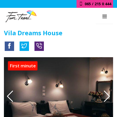
065 / 215 0 444
018 / 415 0 444
Vila Dreams House
First minute