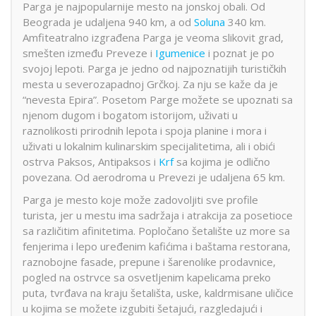
Parga je najpopularnije mesto na jonskoj obali. Od
Beograda je udaljena 940 km, a od
Soluna
340 km.
Amfiteatralno izgrađena Parga je veoma slikovit grad,
smešten između Preveze i
Igumenice
i poznat je po
svojoj lepoti. Parga je jedno od najpoznatijih turističkih
mesta u severozapadnoj Grčkoj. Za nju se kaže da je
“nevesta Epira”. Posetom Parge možete se upoznati sa
njenom dugom i bogatom istorijom, uživati u
raznolikosti prirodnih lepota i spoja planine i mora i
uživati u lokalnim kulinarskim specijalitetima, ali i obići
ostrva Paksos, Antipaksos i
Krf
sa kojima je odlično
povezana. Od aerodroma u Prevezi je udaljena 65 km.
Parga je mesto koje može zadovoljiti sve profile
turista, jer u mestu ima sadržaja i atrakcija za posetioce
sa različitim afinitetima. Popločano šetalište uz more sa
fenjerima i lepo uređenim kafićima i baštama restorana,
raznobojne fasade, prepune i šarenolike prodavnice,
pogled na ostrvce sa osvetljenim kapelicama preko
puta, tvrđava na kraju šetališta, uske, kaldrmisane uličice
u kojima se možete izgubiti šetajući, razgledajući i