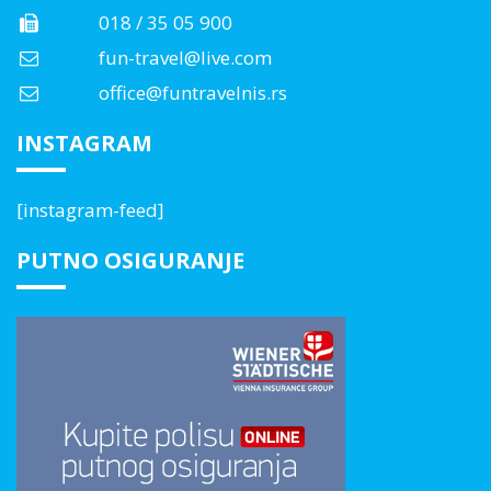
018 / 35 05 900
fun-travel@live.com
office@funtravelnis.rs
INSTAGRAM
[instagram-feed]
PUTNO OSIGURANJE