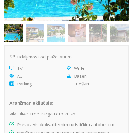
Udaljenost od plaže: 800m
TV
Wi-Fi
AC
Bazen
Parking
Peškiri
Aranžman uključuje:
Vila Olive Tree Parga Leto 2026
Prevoz visokokvalitetnim turističkim autobusom
smeštaj 9 noćenja /najam studija /apartmana