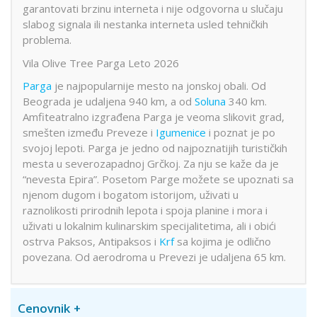
garantovati brzinu interneta i nije odgovorna u slučaju
slabog signala ili nestanka interneta usled tehničkih
problema.
Vila Olive Tree Parga Leto 2026
Parga
je najpopularnije mesto na jonskoj obali. Od
Beograda je udaljena 940 km, a od
Soluna
340 km.
Amfiteatralno izgrađena Parga je veoma slikovit grad,
smešten između Preveze i
Igumenice
i poznat je po
svojoj lepoti. Parga je jedno od najpoznatijih turističkih
mesta u severozapadnoj Grčkoj. Za nju se kaže da je
“nevesta Epira”. Posetom Parge možete se upoznati sa
njenom dugom i bogatom istorijom, uživati u
raznolikosti prirodnih lepota i spoja planine i mora i
uživati u lokalnim kulinarskim specijalitetima, ali i obići
ostrva Paksos, Antipaksos i
Krf
sa kojima je odlično
povezana. Od aerodroma u Prevezi je udaljena 65 km.
Cenovnik