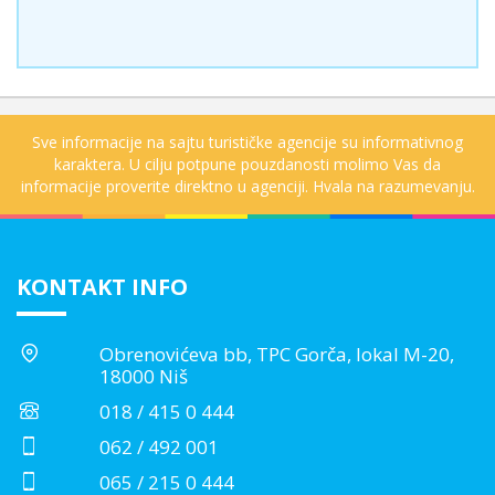
Sve informacije na sajtu turističke agencije su informativnog
karaktera. U cilju potpune pouzdanosti molimo Vas da
informacije proverite direktno u agenciji. Hvala na razumevanju.
KONTAKT INFO
Obrenovićeva bb, TPC Gorča, lokal M-20,
18000 Niš
018 / 415 0 444
062 / 492 001
065 / 215 0 444