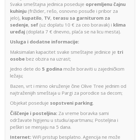
Svaka smeštajna jedinica poseduje
opremljenu čajnu
kuhinju
(frižider, rešo, osnovno posuđe i pribor za
jelo),
kupatilo
,
TV
,
terasu sa garniturom za
sedenje
,
sef
(uz doplatu 10 € za ceo boravak) i
klima
uređaj
(doplata 7 € dnevno, plaća se na licu mesta).
Usluga i dodatne informacije:
Maksimalan kapacitet svake smeštajne jedinice je
tri
osobe
bez obzira na uzrast;
Jedno dete do
5 godina
može boraviti u zajedničkom
ležaju;
Bazen, vrt i mirno okruženje čine Olive Tree jednim od
najtraženijih smeštaja u Pargi za porodice sa decom;
Objekat poseduje
sopstveni parking
.
Čiščenje i posteljina:
Za vreme boravka sami
održavate higijenu u studiu/apartmanu; Posteljina i
peškiri se menjaju na 5 dana.
Internet:
WiFi pristup besplatno. Agencija ne može