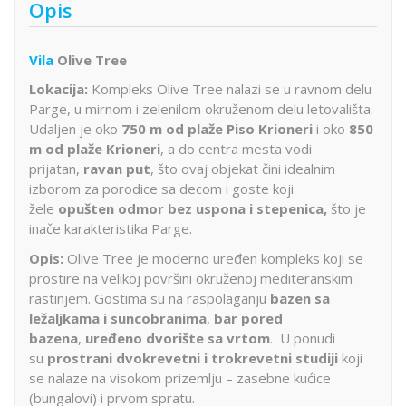
Opis
Vila
Olive Tree
Lokacija:
Kompleks Olive Tree nalazi se u ravnom delu
Parge, u mirnom i zelenilom okruženom delu letovališta.
Udaljen je oko
750 m od plaže Piso Krioneri
i oko
850
m od plaže Krioneri
, a do centra mesta vodi
prijatan,
ravan put
, što ovaj objekat čini idealnim
izborom za porodice sa decom i goste koji
žele
opušten odmor bez uspona i stepenica,
što je
inače karakteristika Parge.
Opis:
Olive Tree je moderno uređen kompleks koji se
prostire na velikoj površini okruženoj mediteranskim
rastinjem. Gostima su na raspolaganju
bazen sa
ležaljkama i suncobranima
,
bar pored
bazena
,
uređeno dvorište sa vrtom
. U ponudi
su
prostrani dvokrevetni i trokrevetni studiji
koji
se nalaze na visokom prizemlju – zasebne kućice
(bungalovi) i prvom spratu.