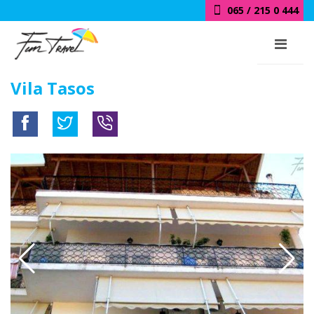
018 / 415 0 444
Vila Tasos
-20%