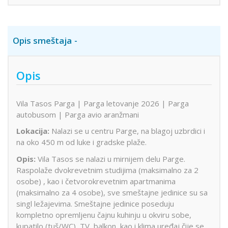
Opis smeštaja
Opis
Vila Tasos Parga | Parga letovanje 2026 | Parga
autobusom | Parga avio aranžmani
Lokacija:
Nalazi se u centru Parge, na blagoj uzbrdici i
na oko 450 m od luke i gradske plaže.
Opis:
Vila Tasos se nalazi u mirnijem delu Parge.
Raspolaže dvokrevetnim studijima (maksimalno za 2
osobe) , kao i četvorokrevetnim apartmanima
(maksimalno za 4 osobe), sve smeštajne jedinice su sa
singl ležajevima. Smeštajne jedinice poseduju
kompletno opremljenu čajnu kuhinju u okviru sobe,
kupatilo (tuš/WC), TV, balkon, kao i klima uređaj čije se