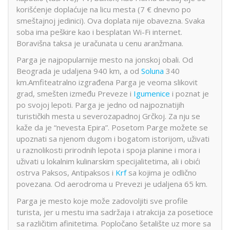
korišćenje doplaćuje na licu mesta (7 € dnevno po
smeštajnoj jedinici). Ova doplata nije obavezna. Svaka
soba ima peškire kao i besplatan Wi-Fi internet.
Boravišna taksa je uračunata u cenu aranžmana.
Parga je najpopularnije mesto na jonskoj obali. Od
Beograda je udaljena 940 km, a od
Soluna
340
km.Amfiteatralno izgrađena Parga je veoma slikovit
grad, smešten između Preveze i
Igumenice
i poznat je
po svojoj lepoti. Parga je jedno od najpoznatijih
turističkih mesta u severozapadnoj Grčkoj. Za nju se
kaže da je “nevesta Epira”. Posetom Parge možete se
upoznati sa njenom dugom i bogatom istorijom, uživati
u raznolikosti prirodnih lepota i spoja planine i mora i
uživati u lokalnim kulinarskim specijalitetima, ali i obići
ostrva Paksos, Antipaksos i
Krf
sa kojima je odlično
povezana. Od aerodroma u Prevezi je udaljena 65 km.
Parga je mesto koje može zadovoljiti sve profile
turista, jer u mestu ima sadržaja i atrakcija za posetioce
sa različitim afinitetima. Popločano šetalište uz more sa