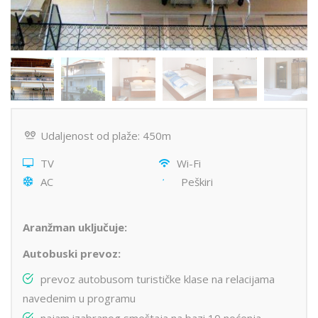
Udaljenost od plaže: 450m
TV
Wi-Fi
AC
Peškiri
Aranžman uključuje:
Autobuski prevoz:
prevoz autobusom turističke klase na relacijama
navedenim u programu
najam izabranog smeštaja na bazi 10 noćenja