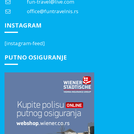
fun-travel@live.com
office@funtravelnis.rs
INSTAGRAM
[instagram-feed]
PUTNO OSIGURANJE