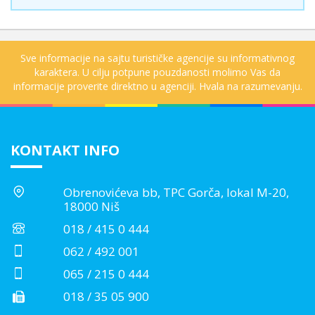
Sve informacije na sajtu turističke agencije su informativnog
karaktera. U cilju potpune pouzdanosti molimo Vas da
informacije proverite direktno u agenciji. Hvala na razumevanju.
KONTAKT INFO
Obrenovićeva bb, TPC Gorča, lokal M-20,
18000 Niš
018 / 415 0 444
062 / 492 001
065 / 215 0 444
018 / 35 05 900