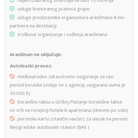
usluge licenciranog pratioca grupe
usluge predstavnika organizatora aranžmana ili ino-
partnera na destinaciji
troškove organizacije i vođenja aranžmana
Aranžman ne uključuje:
Autobuski prevoz:
međunarodno zdravstveno osiguranje za ceo
period boravka (izdaje se u agenciji, osigurana suma je
30.000 €)
boravišnu taksu u Grčkoj.Plaćanje boravišne takse
se vrši na recepciji hotela ili apartmana (dnevno po sobi)
peronsku kartu (stanični vaučer) za ulazak na perone
Beogradske autobuske stanice (BAS )