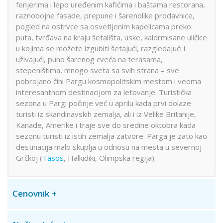
fenjerima i lepo uređenim kafićima i baštama restorana,
raznobojne fasade, prepune i šarenolike prodavnice,
pogled na ostrvce sa osvetljenim kapelicama preko
puta, tvrđava na kraju šetališta, uske, kaldrmisane uličice
u kojima se možete izgubiti šetajući, razgledajući i
uživajući, puno šarenog cveća na terasama,
stepeništima, mnogo sveta sa svih strana – sve
pobrojano čini Pargu kosmopolitskim mestom i veoma
interesantnom destinacijom za letovanje. Turistička
sezona u Pargi počinje već u aprilu kada prvi dolaze
turisti iz skandinavskih zemalja, ali i iz Velike Britanije,
Kanade, Amerike i traje sve do sredine oktobra kada
sezonu turisti iz istih zemalja zatvore. Parga je zato kao
destinacija malo skuplja u odnosu na mesta u severnoj
Grčkoj (
Tasos
, Halkidiki, Olimpska regija).
Cenovnik