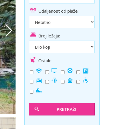
ini
Solun polazak iz Niša
Udaljenost od plaže:
Temišvar polazak iz Niša
Broj ležaja:
Ostalo:
PRETRAŽI