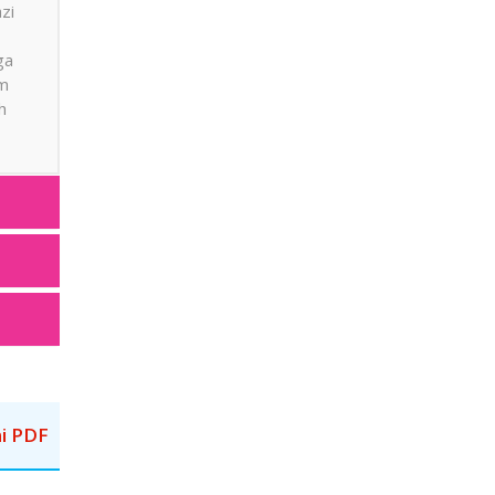
zi
ga
am
h
i PDF