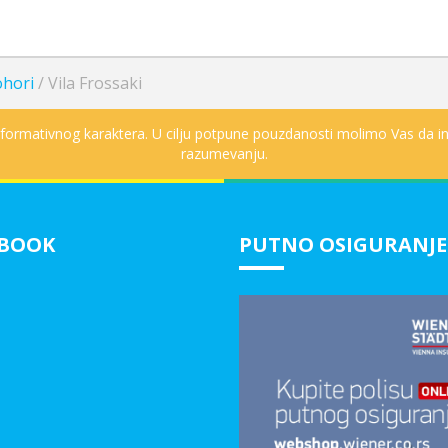
ohori
/
Vila Frossaki
informativnog karaktera. U cilju potpune pouzdanosti molimo Vas da in
razumevanju.
EBOOK
PUTNO OSIGURANJE