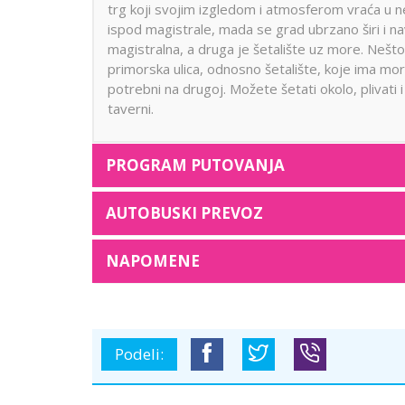
trg koji svojim izgledom i atmosferom vraća u ne
ispod magistrale, mada se grad ubrzano širi i nav
magistralna, a druga je šetalište uz more. Nešt
primorska ulica, odnosno šetalište, koje ima mor
potrebni na drugoj. Možete šetati okolo, plivati
taverni.
PROGRAM PUTOVANJA
AUTOBUSKI PREVOZ
NAPOMENE
Podeli: