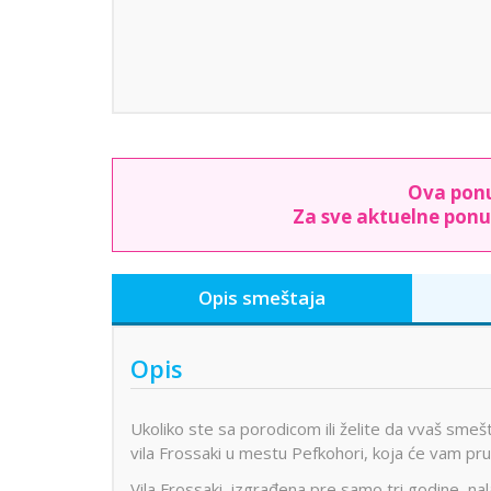
Ova ponu
Za sve aktuelne ponu
Opis smeštaja
Opis
Ukoliko ste sa porodicom ili želite da vvaš sme
vila Frossaki u mestu Pefkohori, koja će vam pru
Vila Frossaki, izgrađena pre samo tri godine, n