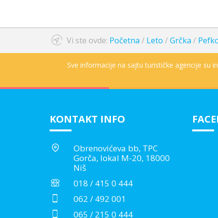
Vi ste ovde:
Početna
/
Leto
/
Grčka
/
Pefk
Sve informacije na sajtu turističke agencije su 
KONTAKT INFO
FAC
Obrenovićeva bb, TPC
Gorča, lokal M-20, 18000
Niš
018 / 415 0 444
062 / 492 001
065 / 215 0 444