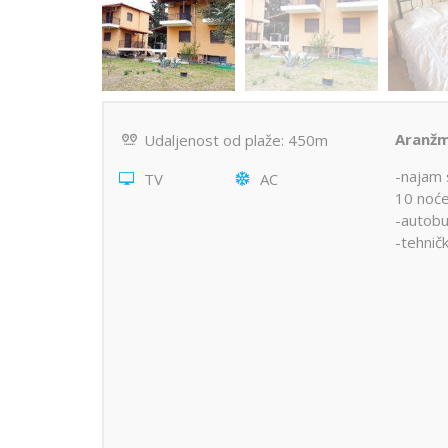
Aranžm
Udaljenost od plaže: 450m
-najam 
TV
AC
10 noće
-autobu
-tehnič