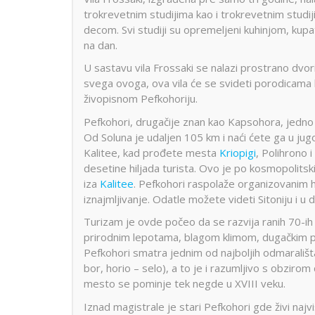
trokrevetnim studijima kao i trokrevetnim stud
decom. Svi studiji su opremeljeni kuhinjom, kupa
na dan.
U sastavu vila Frossaki se nalazi prostrano dvoriš
svega ovoga, ova vila će se svideti porodicama k
živopisnom Pefkohoriju.
Pefkohori, drugačije znan kao Kapsohora, jedn
Od Soluna je udaljen 105 km i naći ćete ga u ju
Kalitee, kad prođete mesta
Kriopigi
, Polihrono i
desetine hiljada turista. Ovo je po kosmopolit
iza
Kalitee
. Pefkohori raspolaže organizovanim h
iznajmljivanje. Odatle možete videti Sitoniju i u 
Turizam je ovde počeo da se razvija ranih 70-ih 
prirodnim lepotama, blagom klimom, dugačkim p
Pefkohori smatra jednim od najboljih odmarališt
bor, horio – selo), a to je i razumljivo s obzir
mesto se pominje tek negde u XVIII veku.
Iznad magistrale je stari Pefkohori gde živi najvi