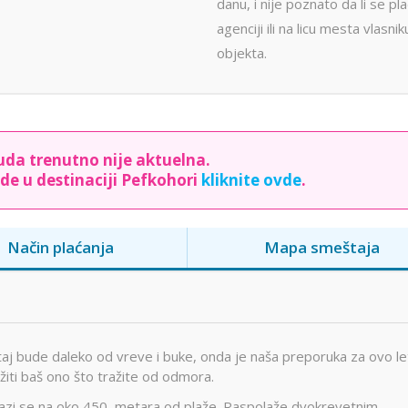
danu, i nije poznato da li se pl
agenciji ili na licu mesta vlasnik
objekta.
da trenutno nije aktuelna.
de u destinaciji Pefkohori
kliknite ovde
.
Način plaćanja
Mapa smeštaja
štaj bude daleko od vreve i buke, onda je naša preporuka za ovo l
žiti baš ono što tražite od odmora.
alazi se na oko 450 metara od plaže. Raspolaže dvokrevetnim,