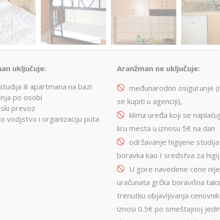
an uključuje:
Aranžman ne uključuje:
studija ili apartmana na bazi
međunarodno osiguranje 
nja po osobi
se kupiti u agenciji),
ski prevoz
klima uređa koji se naplaću
ko vodjstvo i organizaciju puta
licu mesta u iznosu 5€ na dan
održavanje higijene studija
boravka kao I sredstva za higi
U gore navedene cene nij
uračunata grčka boravišna taks
trenutku objavljivanja cenovnik
iznosi 0.5€ po smeštajnoj jedini