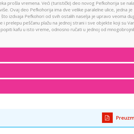
ka prošla vremena. Veći (turistički) deo novog Pefkohorija se nala
iše. Ovaj deo Pefkohorija ima dve velike paralelne ulice, jedna je
o što izdvaja Pefkohori od svih ostalih naselja je upravo veoma du
e i prelepu peščanu plažu na jednoj strani i sve objekte koji su V
 i popiti kafu u isto vreme, odnosno ručati u jednoj od mnogobrojni
Preuzm