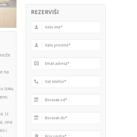
REZERVIŠI
(može
je na
 u toku
jenu
e
a. U
a, ona
ci i