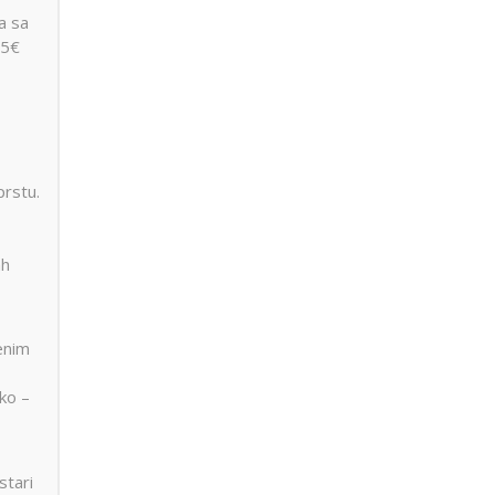
a sa
 5€
prstu.
ah
enim
ko –
stari