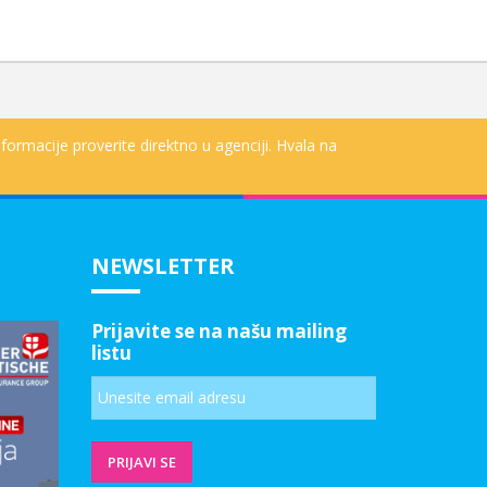
formacije proverite direktno u agenciji. Hvala na
NEWSLETTER
Prijavite se na našu mailing
listu