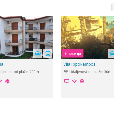
-15%
10 | 15
Maria
Vila Sofia 3
ljenost od plaže: 15m
Udaljenost od plaže: 200m