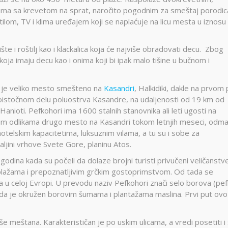
ijima sa krevetom na sprat, naročito pogodnim za smeštaj porodic
tilom, TV i klima uređajem koji se naplaćuje na licu mesta u iznosu
te i roštilj kao i klackalica koja će najviše obradovati decu. Zbog
oja imaju decu kao i onima koji bi ipak malo tišine u bučnom i
o je veliko mesto smešteno na
Kasandri
, Halkidiki, dakle na prvom 
goistočnom delu poluostrva Kasandre, na udaljenosti od 19 km od
 Hanioti. Pefkohori ima 1600 stalnih stanovnika ali leti ugosti na
skim odlikama drugo mesto na Kasandri tokom letnjih meseci, odm
otelskim kapacitetima, luksuznim vilama, a tu su i sobe za
daljini vrhove Svete Gore, planinu Atos.
godina kada su počeli da dolaze brojni turisti privučeni veličanstv
lažama i prepoznatljivim grčkim gostoprimstvom. Od tada se
a u celoj Evropi. U prevodu naziv Pefkohori znači selo borova (pef
om da je okružen borovim šumama i plantažama maslina. Prvi put ovo
še meštana. Karakterističan je po uskim ulicama, a vredi posetiti i 