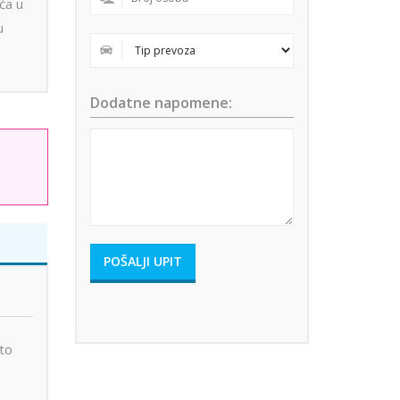
aća u
u
Dodatne napomene:
eto