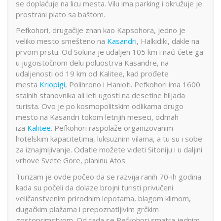
se doplaćuje na licu mesta. Vilu ima parking i okružuje je
prostrani plato sa baštom.
Pefkohori, drugačije znan kao Kapsohora, jedno je
veliko mesto smešteno na
Kasandri
, Halkidiki, dakle na
prvom prstu. Od Soluna je udaljen 105 km i naći ćete ga
u jugoistočnom delu poluostrva Kasandre, na
udaljenosti od 19 km od Kalitee, kad prođete
mesta
Kriopigi
, Polihrono i Hanioti. Pefkohori ima 1600
stalnih stanovnika ali leti ugosti na desetine hiljada
turista. Ovo je po kosmopolitskim odlikama drugo
mesto na Kasandri tokom letnjih meseci, odmah
iza
Kalitee
. Pefkohori raspolaže organizovanim
hotelskim kapacitetima, luksuznim vilama, a tu su i sobe
za iznajmljivanje. Odatle možete videti Sitoniju i u daljini
vrhove Svete Gore, planinu Atos.
Turizam je ovde počeo da se razvija ranih 70-ih godina
kada su počeli da dolaze brojni turisti privučeni
veličanstvenim prirodnim lepotama, blagom klimom,
dugačkim plažama i prepoznatljivim grčkim
gostoprimstvom. Od tada se Pefkohori smatra jednim