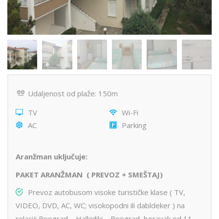
Udaljenost od plaže: 150m
TV
Wi-Fi
AC
Parking
Aranžman uključuje:
PAKET ARANŽMAN ( PREVOZ + SMEŠTAJ)
Prevoz autobusom visoke turističke klase ( TV,
VIDEO, DVD, AC, WC; visokopodni ili dabldeker ) na
relaciji Beograd – Halkidiki – Beograd, boravak od 11