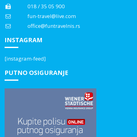
018 / 35 05 900
fun-travel@live.com
office@funtravelnis.rs
INSTAGRAM
[instagram-feed]
PUTNO OSIGURANJE