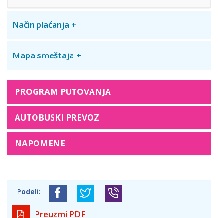
Način plaćanja
Mapa smeštaja
PROGRAM PUTOVANJA
AUTOBUSKI PREVOZ
NAPOMENE
Podeli:
Preuzmi PDF