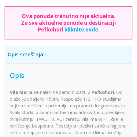
Ova ponuda trenutno nije aktuelna.
Za sve aktuelne ponude u destinaciji
Pefkohori
kliknite ovde
.
Opis smeštaja
Opis
Vila Maria
se nalazi na samom ulazu u
Pefkohori
. Od
plaže je udaljena 150m. Raspolaže 1/2 i 1/3 studijima
koji su smešteni u prizemlju, na prvom i drugom spratu.
Svaki studio u svom sastavu ima adekvatno opremljenu
mini kuhinju, TWC, TV, AC i terasu. Vila ima Wi-Fi, čije je
korišćenje besplatno. Posteljina i peškiri za ličnu higijenu
se ne menjaju u toku boravka. Upotreba klima uređaja