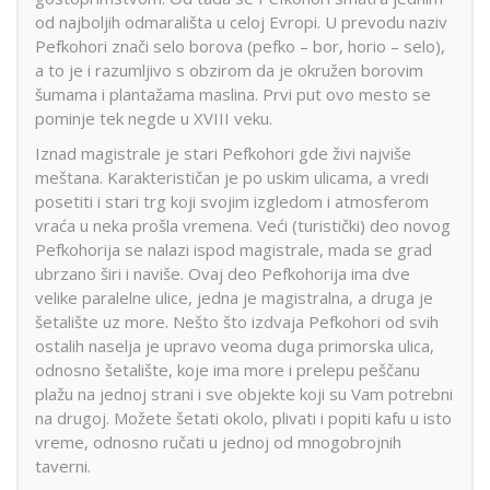
od najboljih odmarališta u celoj Evropi. U prevodu naziv
Pefkohori znači selo borova (pefko – bor, horio – selo),
a to je i razumljivo s obzirom da je okružen borovim
šumama i plantažama maslina. Prvi put ovo mesto se
pominje tek negde u XVIII veku.
Iznad magistrale je stari Pefkohori gde živi najviše
meštana. Karakterističan je po uskim ulicama, a vredi
posetiti i stari trg koji svojim izgledom i atmosferom
vraća u neka prošla vremena. Veći (turistički) deo novog
Pefkohorija se nalazi ispod magistrale, mada se grad
ubrzano širi i naviše. Ovaj deo Pefkohorija ima dve
velike paralelne ulice, jedna je magistralna, a druga je
šetalište uz more. Nešto što izdvaja Pefkohori od svih
ostalih naselja je upravo veoma duga primorska ulica,
odnosno šetalište, koje ima more i prelepu peščanu
plažu na jednoj strani i sve objekte koji su Vam potrebni
na drugoj. Možete šetati okolo, plivati i popiti kafu u isto
vreme, odnosno ručati u jednoj od mnogobrojnih
taverni.