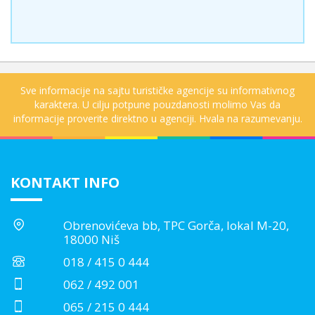
Sve informacije na sajtu turističke agencije su informativnog
karaktera. U cilju potpune pouzdanosti molimo Vas da
informacije proverite direktno u agenciji. Hvala na razumevanju.
KONTAKT INFO
Obrenovićeva bb, TPC Gorča, lokal M-20,
18000 Niš
018 / 415 0 444
062 / 492 001
065 / 215 0 444