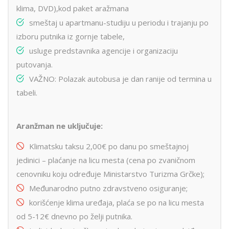
klima, DVD),kod paket aražmana
smeštaj u apartmanu-studiju u periodu i trajanju po
izboru putnika iz gornje tabele,
usluge predstavnika agencije i organizaciju
putovanja.
VAŽNO: Polazak autobusa je dan ranije od termina u
tabeli.
Aranžman ne uključuje:
Klimatsku taksu 2,00€ po danu po smeštajnoj
jedinici – plaćanje na licu mesta (cena po zvaničnom
cenovniku koju određuje Ministarstvo Turizma Grčke);
Međunarodno putno zdravstveno osiguranje;
korišćenje klima uređaja, plaća se po na licu mesta
od 5-12€ dnevno po želji putnika.