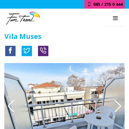
018 / 415 0 444
Vila Muses
-20%