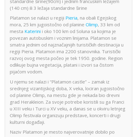
standardne širine(90cm) i jednim francuskim ležajem
(140 cm) ili 3 ležaja standardne širine
Platamon se nalazi u regiji
Pieria
, na obali Egejskog
mora
, 25 km jugoistočno od planine
Olimp
, 33 km od
mesta
Katerini
i oko 100 km od Soluna sa kojima je
povezan autobuskim i voznim linijama. Platamon se
smatra jednim od najznačajnijih turističkih destinacija u
regiji Pieria. Platamon ima 2200 stanovnika. Turistički
razvoj ovog mesta počeo je tek 1950. godine. Region
odlikuje bujna vegetacija, platani i izvori sa čistom
pijaćom vodom.
U njemu se nalazi i “Platamon castle” – zamak iz
srednjeg vizantijskog doba, X veka, lociran jugoistočno
od planine Olimp, na mestu gde je nekada bio drevni
grad Herakleion. Za svoje potrebe koristili su ga Franci
u XIII veku i Turci u XV veku, a danas se u okviru letnjeg
Olimp festivala organizuju predstave, koncerti i drugi
kulturni događaji.
Naziv Platamon je mesto najverovatnije dobilo po