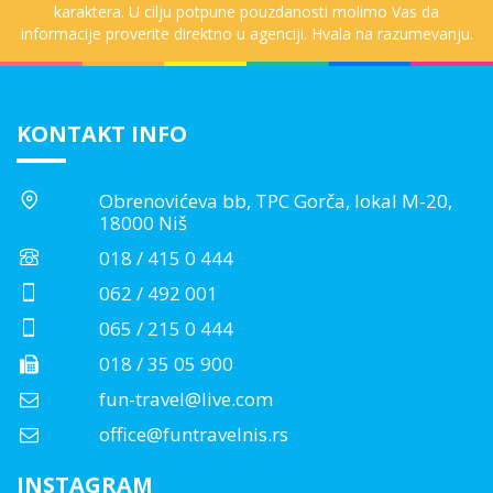
karaktera. U cilju potpune pouzdanosti molimo Vas da
informacije proverite direktno u agenciji. Hvala na razumevanju.
KONTAKT INFO
Obrenovićeva bb, TPC Gorča, lokal M-20,
18000 Niš
018 / 415 0 444
062 / 492 001
065 / 215 0 444
018 / 35 05 900
fun-travel@live.com
office@funtravelnis.rs
INSTAGRAM