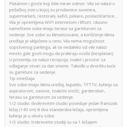
Platamon i goste koji žele miran odmor. Vila se nalazi u
pešačkoj zoni u kojoj su prodavnice suvenira,
supermarketi, restorani, kafići, pekare, poslastičarnice…
Vila je opremljena WIFI internetom i liftom. Ukusno
nameštene sobe imaju terase sa garniturom za
sedenje. Sve sobe su klimatizovane, a korišćenje klima
uređaja je uključeno u cenu. Vila nema mogućnost
sopstvenog parkinga, ali se nedaleko od vile nalazi
mesto gde gosti mogu da prakiraju vozila (besplatan).
U prizemlju se nalazi recepcija, toalet i prostor za
odlaganje stvari za dan smene. Takođe u dvorištu kuće
su garniture za sedenje.
Tip smeštaja:
Sve sobe imaju: klima uređaj, kupatilo, TFTTV, kuhinju sa
aspiratorom, zavese, toaletni stočić, garderober,
terasu sa garniturom za sedenje.
1/2 studio: dvokrevetni studio poseduje jedan francuski
ležaj (140 cm) ili dva standardna ležaja, opremljena
kuhinja je u okviru sobe.
1/3 studio: trokrevetni studiji su sa 1 ležajem