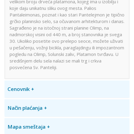
velikom broju drveća platamona, kojeg ima u izobilju i
koje daju unikatnu sliku ovog mesta. Palios
Pantaleimonas, poznat i kao stari Pantelejmon je tipično
grčko planinsko selo, sa očuvanom arhitekturom i danas.
Sagrađeno je na istočnoj strani planine Olimp, na
nadmorskoj visini od 440 m, a broj stanovnika je svega
30. Ukoliko posetite ovo prelepo seoce, možete uživati
u pešačenju, vožnji bicikla, paraglajdingu ili impozantnom
pogledu na Olimp, Solunski zaliv, Platamon tvrđavu. U
središnjem delu sela nalazi se mali trg i crkva
posvećena Sv. Panteliji.
Cenovnik
Način plaćanja
Mapa smeštaja