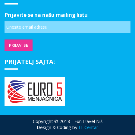
Prijavite se na našu mailing listu
PRIJATELJ SAJTA:
Copyright © 2018 - FunTravel Niš
Design & Coding by
IT Centar