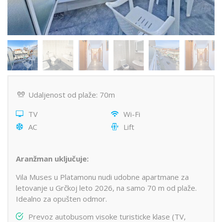
Udaljenost od plaže: 70m
TV
Wi-Fi
AC
Lift
Aranžman uključuje:
Vila Muses u Platamonu nudi udobne apartmane za
letovanje u Grčkoj leto 2026, na samo 70 m od plaže.
Idealno za opušten odmor.
Prevoz autobusom visoke turisticke klase (TV,