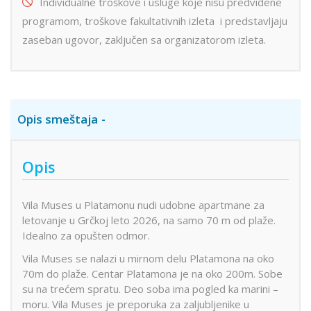
Individualne troškove i usluge koje nisu predviđene
programom, troškove fakultativnih izleta i predstavljaju
zaseban ugovor, zaključen sa organizatorom izleta.
Opis smeštaja
Opis
Vila Muses u Platamonu nudi udobne apartmane za
letovanje u Grčkoj leto 2026, na samo 70 m od plaže.
Idealno za opušten odmor.
Vila Muses se nalazi u mirnom delu Platamona na oko
70m do plaže. Centar Platamona je na oko 200m. Sobe
su na trećem spratu. Deo soba ima pogled ka marini –
moru. Vila Muses je preporuka za zaljubljenike u