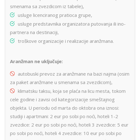
smenama sa zvezdicom iz tabele),
usluge licenciranog pratioca grupe,
usluge predstavnika organizatora putovanja ili ino-
partnera na destinaciji,
troškove organizacije i realizacije aranžmana.
Aranžman ne uključuje:
autobuski prevoz za aranžmane na bazi najma (osim
za paket aranžmane u smenama sa zvezdicom),
klimatsku taksu, koja se plaća na licu mesta, tokom
cele godine i zavisi od kategorizacije smeštajnog
objekta. U periodu od marta do oktobra ona iznosi:
studiji i apartmani: 2 eur po sobi po noći, hoteli 1-2
zvezdice: 2 eur po sobi po noći, hoteli 3 zvezdice: 5 eur
po sobi po noći, hoteli 4 zvezdice: 10 eur po sobi po