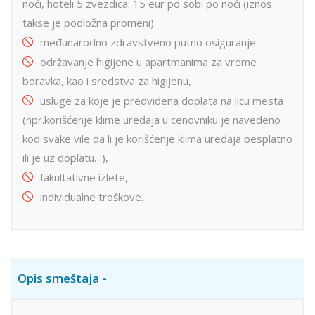
noći, hoteli 5 zvezdica: 15 eur po sobi po noći (iznos
takse je podložna promeni).
međunarodno zdravstveno putno osiguranje.
održavanje higijene u apartmanima za vreme
boravka, kao i sredstva za higijenu,
usluge za koje je predviđena doplata na licu mesta
(npr.korišćenje klime uređaja u cenovniku je navedeno
kod svake vile da li je korišćenje klima uređaja besplatno
ili je uz doplatu…),
fakultativne izlete,
individualne troškove.
Opis smeštaja