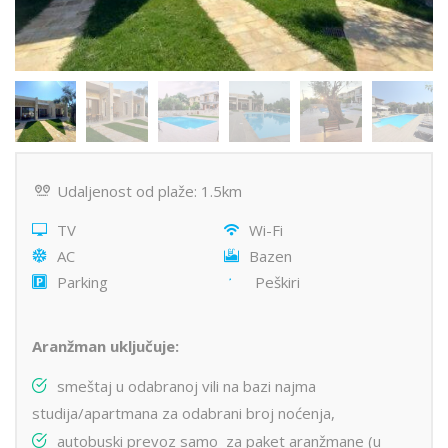
Udaljenost od plaže: 1.5km
TV
Wi-Fi
AC
Bazen
Parking
Peškiri
Aranžman uključuje:
smeštaj u odabranoj vili na bazi najma
studija/apartmana za odabrani broj noćenja,
autobuski prevoz samo za paket aranžmane (u