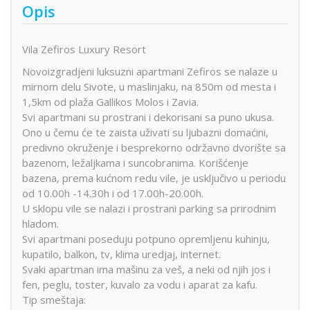
Opis
Vila Zefiros Luxury Resort
Novoizgradjeni luksuzni apartmani Zefiros se nalaze u
mirnom delu Sivote, u maslinjaku, na 850m od mesta i
1,5km od plaža Gallikos Molos i Zavia.
Svi apartmani su prostrani i dekorisani sa puno ukusa.
Ono u čemu će te zaista uživati su ljubazni domaćini,
predivno okruženje i besprekorno održavno dvorište sa
bazenom, ležaljkama i suncobranima. Korišćenje
bazena, prema kućnom redu vile, je usključivo u periodu
od 10.00h -14.30h i od 17.00h-20.00h.
U sklopu vile se nalazi i prostrani parking sa prirodnim
hladom.
Svi apartmani poseduju potpuno opremljenu kuhinju,
kupatilo, balkon, tv, klima uredjaj, internet.
Svaki apartman ima mašinu za veš, a neki od njih jos i
fen, peglu, toster, kuvalo za vodu i aparat za kafu.
Tip smeštaja: