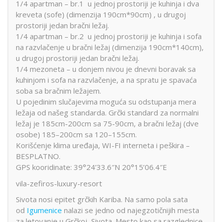
1/4 apartman – br.1 u jednoj prostoriji je kuhinja i dva
kreveta (sofe) (dimenzija 190cm*90cm) , u drugoj
prostoriji jedan bračni ležaj.
1/4 apartman – br.2 u jednoj prostoriji je kuhinja i sofa
na razvlačenje u bračni ležaj (dimenzija 190cm*140cm),
u drugoj prostoriji jedan bračni ležaj.
1/4 mezoneta – u donjem nivou je dnevni boravak sa
kuhinjom i sofa na razvlačenje, a na spratu je spavaća
soba sa bračnim ležajem.
U pojedinim slučajevima moguća su odstupanja mera
ležaja od našeg standarda. Grčki standard za normalni
ležaj je 185cm-200cm sa 75-90cm, a bračni ležaj (dve
osobe) 185–200cm sa 120–155cm.
Korišćenje klima uređaja, WI-FI interneta i peškira –
BESPLATNO.
GPS kooridinate: 39°24’33.6″N 20°15’06.4″E
vila-zefiros-luxury-resort
Sivota nosi epitet grčkih Kariba. Na samo pola sata
od
Igumenice
nalazi se jedno od najegzotičnijih mesta
za letovanje u Grčkoj, Sivota. Mesto kao sa razglednice