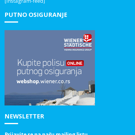
[instagram-feed]
PUTNO OSIGURANJE
NEWSLETTER
Prijavite se na našu mailing listu