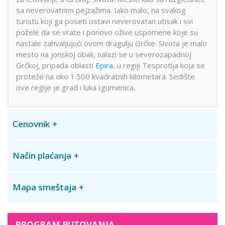
sa neverovatnim pejzažima. Iako malo, na svakog
turistu koji ga poseti ostavi neverovatan utisak i svi
požele da se vrate i ponovo ožive uspomene koje su
nastale zahvaljujući ovom dragulju Grčke. Sivota je malo
mesto na jonskoj obali, nalazi se u severozapadnoj
Grčkoj, pripada oblasti
Epira
, u regiji Tesprotija koja se
proteže na oko 1.500 kvadratnih kilometara. Sedište
ove regije je grad i luka Igumenica.
Cenovnik
Način plaćanja
Mapa smeštaja
PROGRAM PUTOVANJA