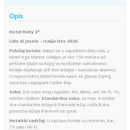
Opis
Hotel Roby 3*
Lido di Jesolo – Italija leto 2026.
Položaj hotela:
Nalazi se u zapadnom delu Lida, u
blizini trga Marina. Udaljen je oko 150 metara od
peščane plaže na kojoj se korišćenje suncobrana i
ležaljki doplaćuje (6€ dve ležaljke i suncobran dnevno).
U neposrednoj blizini hotela nalazi se glavna šoping
zona kao i aquapark Caribe Bay.
Sobe:
Sve sobe imaju kupatilo, fen, klimu, sef, Wi-Fi, TV,
telefon i balkon.
Standardna soba:
za max. 4 osobe;
dva standardna ležaja ili francuski ležaj i sofa ili dva
pomoćna ležaja ili kreveti na sprat.
Hotelski sadržaj:
U sastavu hotela su restoran, bar,
TV sala i Wi-Fi.