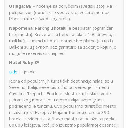
Usluga:
BB –
noćenje sa doručkom (švedski sto)
;
HB
–
polupansion (doručak – švedski sto, večera meni uz
izbor salata sa švedskog stola).
Napomena:
Parking u hotelu je besplatan (ograničen
broj mesta). Krevetac za bebe se plaća 10€ dnevno, a
mali kućni ljubimci u hotelu borave besplatno (na upit).
Balkoni su uglavnom bez garniture za sedenje koju nije
moguće rezervisati unapred.
Hotel Roby 3*
Lido
Di Jesolo
Jedna od popularnijih turističkih destinacija nalazi se u
Severnoj Italiji, severoistočno od Venecije i između
Cavallina Treporti i Eracleje. Mesto zapljuskuju vode
Jadranskog mora. Sve u ovom italijanskom gradu
podređeno je turizmu. Ovo popularno turističko mesto
nazivaju još i Evropski Majami. Poseduje preko 390
hotela i rezidencija, a čitavo mesto raspolaže sa preko
80.000 ležajeva. Reč je o izuzetno popularnoj destinaciji