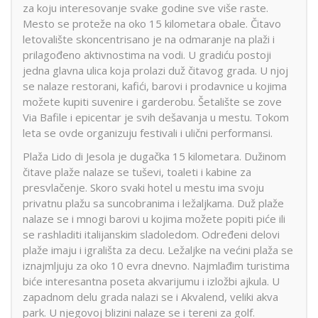
za koju interesovanje svake godine sve više raste.
Mesto se proteže na oko 15 kilometara obale. Čitavo
letovalište skoncentrisano je na odmaranje na plaži i
prilagođeno aktivnostima na vodi. U gradiću postoji
jedna glavna ulica koja prolazi duž čitavog grada. U njoj
se nalaze restorani, kafići, barovi i prodavnice u kojima
možete kupiti suvenire i garderobu. Šetalište se zove
Via Bafile i epicentar je svih dešavanja u mestu. Tokom
leta se ovde organizuju festivali i ulični performansi.
Plaža Lido di Jesola je dugačka 15 kilometara. Dužinom
čitave plaže nalaze se tuševi, toaleti i kabine za
presvlačenje. Skoro svaki hotel u mestu ima svoju
privatnu plažu sa suncobranima i ležaljkama. Duž plaže
nalaze se i mnogi barovi u kojima možete popiti piće ili
se rashladiti italijanskim sladoledom. Određeni delovi
plaže imaju i igrališta za decu. Ležaljke na većini plaža se
iznajmljuju za oko 10 evra dnevno. Najmlađim turistima
biće interesantna poseta akvarijumu i izložbi ajkula. U
zapadnom delu grada nalazi se i Akvalend, veliki akva
park. U njegovoj blizini nalaze se i tereni za golf.