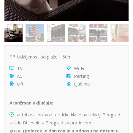
Udaljenost od plaže: 150m
TV
Wi-Fi
AC
Parking
Lift
Ljubimci
Aranžman uključuje:
autobuski prevoz turiticke klase na relaciji Beograd
– Lido Di Jesolo – Beograd sa pratiocem
grupe
(polazak je dan ranije u odnosu na datum u