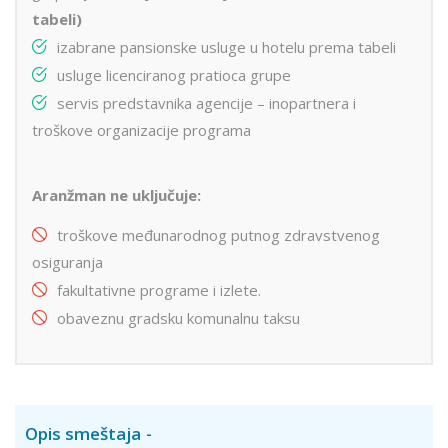
tabeli)
izabrane pansionske usluge u hotelu prema tabeli
usluge licenciranog pratioca grupe
servis predstavnika agencije – inopartnera i
troškove organizacije programa
Aranžman ne uključuje:
troškove međunarodnog putnog zdravstvenog
osiguranja
fakultativne programe i izlete.
obaveznu gradsku komunalnu taksu
Opis smeštaja