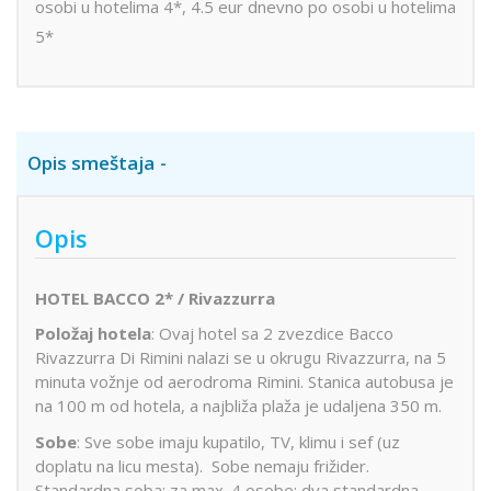
osobi u hotelima 4*, 4.5 eur dnevno po osobi u hotelima
5*
Opis smeštaja
Opis
HOTEL BACCO 2* / Rivazzurra
Položaj hotela
: Ovaj hotel sa 2 zvezdice Bacco
Rivazzurra Di Rimini nalazi se u okrugu Rivazzurra, na 5
minuta vožnje od aerodroma Rimini. Stanica autobusa je
na 100 m od hotela, a najbliža plaža je udaljena 350 m.
Sobe
: Sve sobe imaju kupatilo, TV, klimu i sef (uz
doplatu na licu mesta). Sobe nemaju frižider.
Standardna soba: za max. 4 osobe; dva standardna