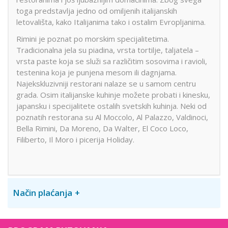
toga predstavlja jedno od omiljenih italijanskih
letovališta, kako Italijanima tako i ostalim Evropljanima.
Rimini je poznat po morskim specijalitetima.
Tradicionalna jela su piadina, vrsta tortilje, taljatela –
vrsta paste koja se služi sa različitim sosovima i ravioli,
testenina koja je punjena mesom ili dagnjama.
Najekskluzivniji restorani nalaze se u samom centru
grada. Osim italijanske kuhinje možete probati i kinesku,
japansku i specijalitete ostalih svetskih kuhinja. Neki od
poznatih restorana su Al Moccolo, Al Palazzo, Valdinoci,
Bella Rimini, Da Moreno, Da Walter, El Coco Loco,
Filiberto, Il Moro i picerija Holiday.
Način plaćanja