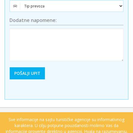
Dodatne napomene:
Sve informacije na sajtu turističke agencije su informativnog
karaktera. U cilju potpune pouzdanosti molimo Vas da
informacije proverite direktno u agenciji. Hvala na razumevanju.