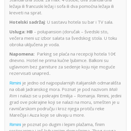
ležaja ili francuski ležaj i sofa ili dva pomoćna ležaja ili
kreveti na sprat.
Hotelski
sadržaj
: U sastavu hotela su bar i TV sala.
Usluga: HB
– polupansion (doručak – švedski sto,
večera meni uz izbor salata sa švedskog stola. U toku
obroka uključena je voda.
Napomena:
Parking se plaća na recepciji hotela 10€
dnevno. Hotel ne prima kućne ljubimce. Balkoni su
uglavnom bez garniture za sedenje koju nije moguće
rezervisati unapred..
Rimini
je jedno od najpopularnijih italijanskih odmarališta
na obali Jadranskog mora. Poznat je pod nazivom
Mali
Rim
i nalazi se u pokrajini Emilija – Romanja. Rimini, jedini
grad ove pokrajine koji se nalazi na moru, smešten je u
ravničarskom području i kroz njega protiču reke
Marečija i Auza koje se ulivaju u more.
Rimini
je poznat po dugim i lepim plažama, finim
restoranima i još ljubaznijim domaćinima. Zbog svega