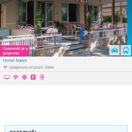
u
s
Cenovnik je u
pripremi
Hotel Butterfy
Udaljenost od plaže: 350m