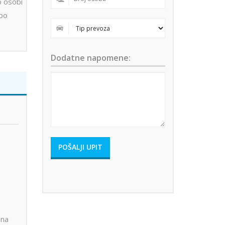
o osobi
 po
Dodatne napomene:
ena