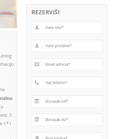
REZERVIŠI
utnog
rmaciju
te.
nalnu
cu
eni: 5
a 1* i