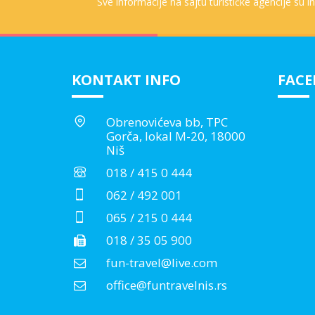
Sve informacije na sajtu turističke agencije su 
KONTAKT INFO
FAC
Obrenovićeva bb, TPC
Gorča, lokal M-20, 18000
Niš
018 / 415 0 444
062 / 492 001
065 / 215 0 444
018 / 35 05 900
fun-travel@live.com
office@funtravelnis.rs