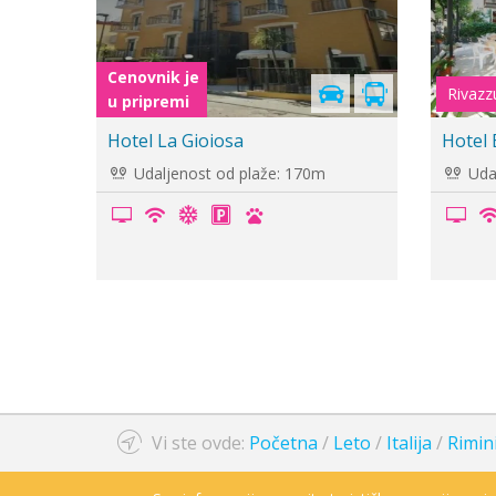
Cenovnik je
Cenovn
u pripremi
u prip
Hotel Nanni
Hotel
Udaljenost od plaže: 300m
Udal
Vi ste ovde:
Početna
/
Leto
/
Italija
/
Rimin