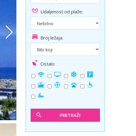
ini
Solun polazak iz Niša
Udaljenost od plaže:
Temišvar polazak iz Niša
Broj ležaja:
Ostalo:
PRETRAŽI