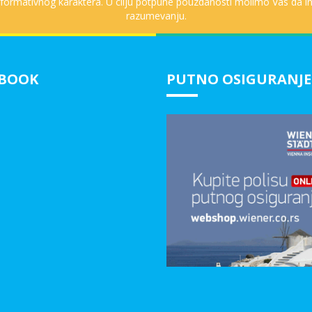
informativnog karaktera. U cilju potpune pouzdanosti molimo Vas da in
razumevanju.
EBOOK
PUTNO OSIGURANJE