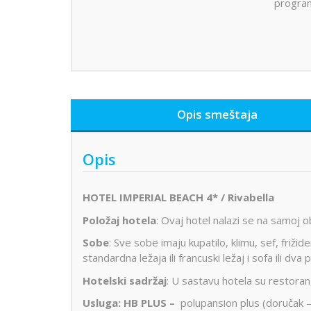
progra
Opis smeštaja
Opis
HOTEL IMPERIAL BEACH 4* / Rivabella
Položaj hotela
: Ovaj hotel nalazi se na samoj o
Sobe
: Sve sobe imaju kupatilo, klimu, sef, friži
standardna ležaja ili francuski ležaj i sofa ili dva
Hotelski
sadržaj
: U sastavu hotela su restoran, 
Usluga: HB PLUS –
polupansion plus (doručak –