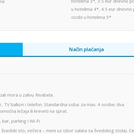
hotelima 3*, 3.5 eur dnevno p
ma
u hotelima 4*, 4.5 eur dnevno
osobi u hotelima 5*
Način plaćanja
bali mora u zalivu Rivabela.
der, TV balkon i telefon. Standardna soba: za max. 4 osobe; dva
 pomoćna ležaja ili kreveti na sprat.
bar, parking i Wi-Fi.
 švedski sto, večera – meni uz izbor salata sa švedskog stola). C