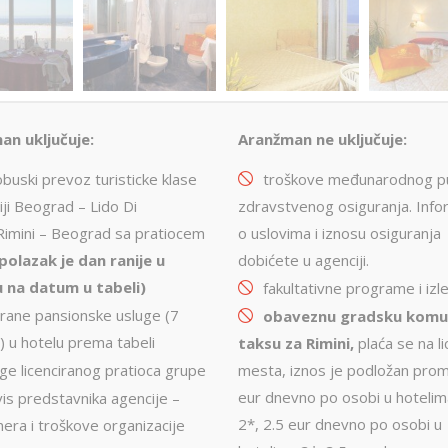
an uključuje:
Aranžman ne uključuje:
buski prevoz turisticke klase
troškove međunarodnog p
iji Beograd – Lido Di
zdravstvenog osiguranja. Info
Rimini – Beograd sa pratiocem
o uslovima i iznosu osiguranja
polazak je dan ranije u
dobićete u agenciji.
 na datum u tabeli)
fakultativne programe i izle
brane pansionske usluge (7
obaveznu gradsku komu
) u hotelu prema tabeli
taksu za Rimini,
plaća se na li
ge licenciranog pratioca grupe
mesta, iznos je podložan prom
eur dnevno po osobi u hotelim
is predstavnika agencije –
2*, 2.5 eur dnevno po osobi u
nera i troškove organizacije