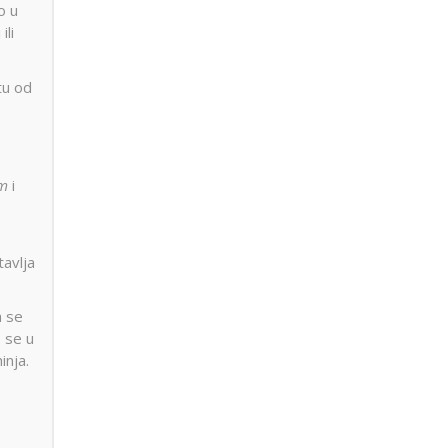
o u
ili
tu od
im
i
tavlja
a se
e se u
inja.