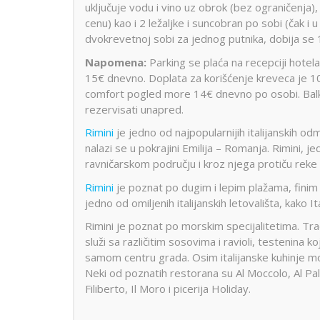
uključuje vodu i vino uz obrok (bez ograničenja),
cenu) kao i 2 ležaljke i suncobran po sobi (čak i
dvokrevetnoj sobi za jednog putnika, dobija se 1
Napomena:
Parking se plaća na recepciji hote
15€ dnevno. Doplata za korišćenje kreveca je 
comfort pogled more 14€ dnevno po osobi. Balk
rezervisati unapred.
Rimini
je jedno od najpopularnijih italijanskih o
nalazi se u pokrajini Emilija – Romanja. Rimini, j
ravničarskom području i kroz njega protiču reke 
Rimini
je poznat po dugim i lepim plažama, finim
jedno od omiljenih italijanskih letovališta, kako I
Rimini je poznat po morskim specijalitetima. Tradi
služi sa različitim sosovima i ravioli, testenina 
samom centru grada. Osim italijanske kuhinje može
Neki od poznatih restorana su Al Moccolo, Al Pal
Filiberto, Il Moro i picerija Holiday.