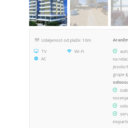
Aranžm
Udaljenost od plaže: 10m
TV
Wi-Fi
auto
AC
na relac
Jesolo/
grupe
(
odnosu
iza
nocenja
uslu
serv
inopart