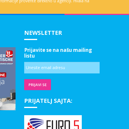
formacije proverite direktno u agenciji. Hvala na
NEWSLETTER
Prijavite se na našu mailing
listu
PRIJATELJ SAJTA: