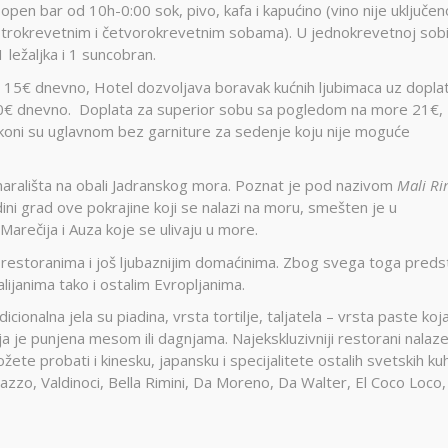
 open bar od 10h-0:00 sok, pivo, kafa i kapućino (vino nije uključen
 u trokrevetnim i četvorokrevetnim sobama). U jednokrevetnoj sobi 
 ležaljka i 1 suncobran.
la 15€ dnevno, Hotel dozvoljava boravak kućnih ljubimaca uz dopla
10€ dnevno.
Doplata za superior sobu sa pogledom na more 21€,
oni su uglavnom bez garniture za sedenje koju nije moguće
dmarališta na obali Jadranskog mora. Poznat je pod nazivom
Mali R
edini grad ove pokrajine koji se nalazi na moru, smešten je u
Marečija i Auza koje se ulivaju u more.
 restoranima i još ljubaznijim domaćinima. Zbog svega toga preds
talijanima tako i ostalim Evropljanima.
cionalna jela su piadina, vrsta tortilje, taljatela – vrsta paste koj
koja je punjena mesom ili dagnjama. Najekskluzivniji restorani nalaz
te probati i kinesku, japansku i specijalitete ostalih svetskih kuh
azzo, Valdinoci, Bella Rimini, Da Moreno, Da Walter, El Coco Loco,