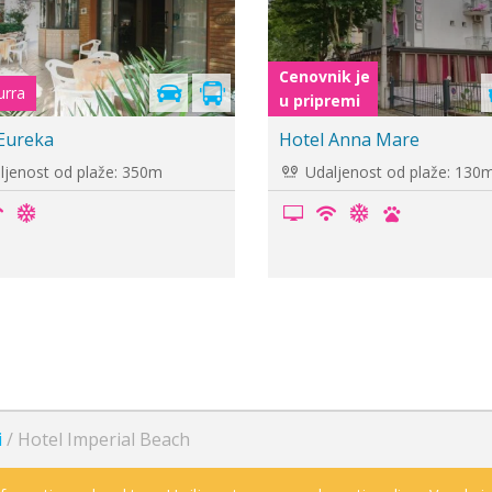
ik je
Cenovnik je
remi
u pripremi
 Madrid
Hotel Bianca Vela
jenost od plaže: 180m
Udaljenost od plaže: 150
i
/
Hotel Imperial Beach