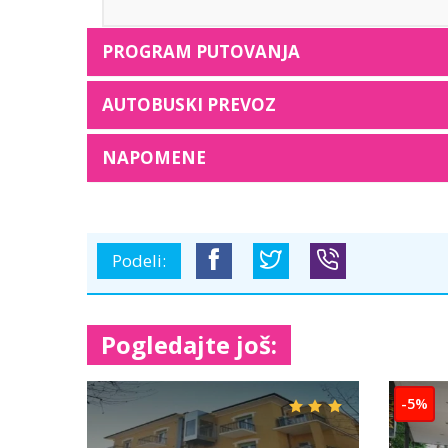
PROGRAM PUTOVANJA
AUTOBUSKI PREVOZ
NAPOMENE
Podeli:
Pogledajte još: