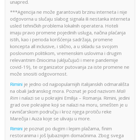
unapred.
***Agencija ne može garantovati brzinu interneta i nije
odgovorna u slučaju slabog signala ili nestanka interneta
usled tehničkih problema lokalnih operatera. Hoteli
imaju pravo promene pojedinih usluga, načina plaćanja
istih, kao i perioda korišćenja sadržaja, promene
koncepta all inclusive, i slično, a u skladu sa svojom
poslovnom politikom, vremenskim uslovima i drugim
relevantnim činiocima (uključujući i mere pandemije
covid-19), te organizator putovanja za iste promene ne
može snositi odgovornost.
Rimini
je jedno od najpopularnijih italijanskih odmarališta
na obali Jadranskog mora. Poznat je pod nazivom
Mali
Rim
i nalazi se u pokrajini Emilija – Romanja. Rimini, jedini
grad ove pokrajine koji se nalazi na moru, smešten je u
ravničarskom području i kroz njega protiču reke
Marečija i Auza koje se ulivaju u more.
Rimini
je poznat po dugim i lepim plažama, finim
restoranima i još ljubaznijim domaćinima. Zbog svega