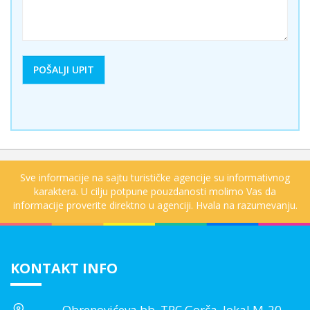
Sve informacije na sajtu turističke agencije su informativnog
karaktera. U cilju potpune pouzdanosti molimo Vas da
informacije proverite direktno u agenciji. Hvala na razumevanju.
KONTAKT INFO
Obrenovićeva bb, TPC Gorča, lokal M-20,