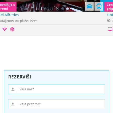
Cenovnik je u
pripremi
Hotel Barone
Udaljenost od plaže: 100m
REZERVIŠI