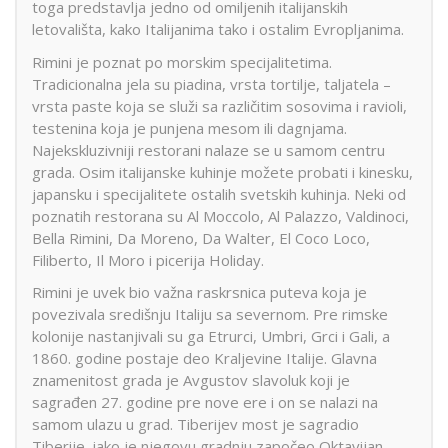
toga predstavlja jedno od omiljenih italijanskih
letovališta, kako Italijanima tako i ostalim Evropljanima.
Rimini je poznat po morskim specijalitetima.
Tradicionalna jela su piadina, vrsta tortilje, taljatela –
vrsta paste koja se služi sa različitim sosovima i ravioli,
testenina koja je punjena mesom ili dagnjama.
Najekskluzivniji restorani nalaze se u samom centru
grada. Osim italijanske kuhinje možete probati i kinesku,
japansku i specijalitete ostalih svetskih kuhinja. Neki od
poznatih restorana su Al Moccolo, Al Palazzo, Valdinoci,
Bella Rimini, Da Moreno, Da Walter, El Coco Loco,
Filiberto, Il Moro i picerija Holiday.
Rimini je uvek bio važna raskrsnica puteva koja je
povezivala središnju Italiju sa severnom. Pre rimske
kolonije nastanjivali su ga Etrurci, Umbri, Grci i Gali, a
1860. godine postaje deo Kraljevine Italije. Glavna
znamenitost grada je Avgustov slavoluk koji je
sagrađen 27. godine pre nove ere i on se nalazi na
samom ulazu u grad. Tiberijev most je sagradio
Tiberije, iako je njegovu gradnju započeo Oktavijan