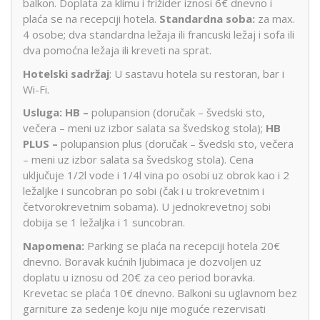
balkon. Doplata za klimu i frižider iznosi 6€ dnevno i
pl
aća se na recepciji hotela.
Standardna soba:
za max.
4 osobe; dva standardna ležaja ili francuski ležaj i sofa ili
dva pomoćna ležaja ili kreveti na sprat.
Hotelski
sadržaj
: U sastavu hotela su restoran, bar i
Wi-Fi.
Usluga: HB –
polupansion (doručak – švedski sto,
večera – meni uz izbor salata sa švedskog stola);
HB
PLUS
–
polupansion plus (doručak – švedski sto, večera
– meni uz izbor salata sa švedskog stola). Cena
uključuje 1/2l vode i 1/4l vina po osobi uz obrok kao i 2
ležaljke i suncobran po sobi (čak i u trokrevetnim i
četvorokrevetnim sobama). U jednokrevetnoj sobi
dobija se 1 ležaljka i 1 suncobran.
Napomena:
Parking se plaća na recepciji hotela 20€
dnevno. Boravak kućnih ljubimaca je dozvoljen uz
doplatu u iznosu od 20€ za ceo period boravka.
Krevetac se plaća 10€ dnevno. Balkoni su uglavnom bez
garniture za sedenje koju nije moguće rezervisati