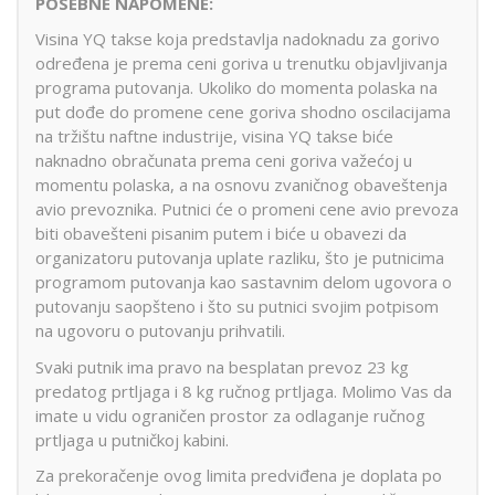
POSEBNE NAPOMENE:
Visina YQ takse koja predstavlja nadoknadu za gorivo
određena je prema ceni goriva u trenutku objavljivanja
programa putovanja. Ukoliko do momenta polaska na
put dođe do promene cene goriva shodno oscilacijama
na tržištu naftne industrije, visina YQ takse biće
naknadno obračunata prema ceni goriva važećoj u
momentu polaska, a na osnovu zvaničnog obaveštenja
avio prevoznika. Putnici će o promeni cene avio prevoza
biti obavešteni pisanim putem i biće u obavezi da
organizatoru putovanja uplate razliku, što je putnicima
programom putovanja kao sastavnim delom ugovora o
putovanju saopšteno i što su putnici svojim potpisom
na ugovoru o putovanju prihvatili.
Svaki putnik ima pravo na besplatan prevoz 23 kg
predatog prtljaga i 8 kg ručnog prtljaga. Molimo Vas da
imate u vidu ograničen prostor za odlaganje ručnog
prtljaga u putničkoj kabini.
Za prekoračenje ovog limita predviđena je doplata po