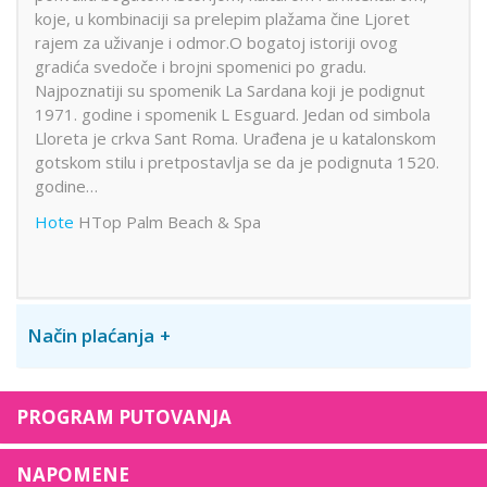
koje, u kombinaciji sa prelepim plažama čine Ljoret
rajem za uživanje i odmor.O bogatoj istoriji ovog
gradića svedoče i brojni spomenici po gradu.
Najpoznatiji su spomenik La Sardana koji je podignut
1971. godine i spomenik L Esguard. Jedan od simbola
Lloreta je crkva Sant Roma. Urađena je u katalonskom
gotskom stilu i pretpostavlja se da je podignuta 1520.
godine…
Hote
HTop Palm Beach & Spa
Način plaćanja
PROGRAM PUTOVANJA
NAPOMENE