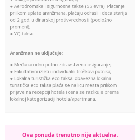
● Aerodromske i sigurnosne takse (55 evra). Plaćanje
prilikom uplate aranžmana, plaćaju odrasli i deca starija
od 2 god. u dinarskoj protivvrednosti (podložno
promeni);
● YQ taksu.
Aranžman ne uključuje:
● Međunarodno putno zdravstveno osiguranje;
● Fakultativni izleti i individualni troškovi putnika;
● Lokalna turistička eco taksa: obavezna lokalna
turistička eco taksa plaća se na licu mesta prilikom
prijave na recepciji hotela i cena se razlikuje prema
lokalnoj kategorizaciji hotela/apartmana.
Ova ponuda trenutno nije aktuelna.