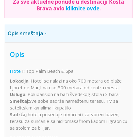
Za sve aktuelne ponude u destinaciji Kosta
Brava avio
kliknite ovde
.
Opis smeštaja
Opis
Hote
HTop Palm Beach & Spa
Lokacija
:Hotel se nalazi na oko 700 metara od plaže
Ljoret de Mar,I na oko 500 metara od centra mesta .
Usluga
: Polupansion na bazi švedskog stola i 3 bara.
Smeštaj
:Sve sobe sadrže nameštenu terasu, TV sa
satelitskim kanalima i kupatilo
Sadržaj
hotela poseduje otvoreni i zatvoreni bazen,
terasu za sunčanje sa hidromasažnom kadom i igraonicu
sa stolom za bilijar.