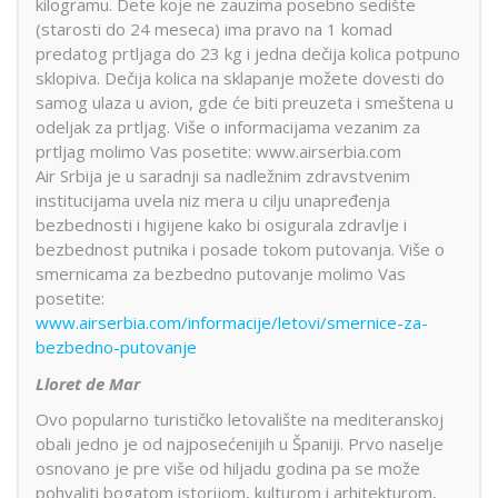
kilogramu. Dete koje ne zauzima posebno sedište
(starosti do 24 meseca) ima pravo na 1 komad
predatog prtljaga do 23 kg i jedna dečija kolica potpuno
sklopiva. Dečija kolica na sklapanje možete dovesti do
samog ulaza u avion, gde će biti preuzeta i smeštena u
odeljak za prtljag. Više o informacijama vezanim za
prtljag molimo Vas posetite: www.airserbia.com
Air Srbija je u saradnji sa nadležnim zdravstvenim
institucijama uvela niz mera u cilju unapređenja
bezbednosti i higijene kako bi osigurala zdravlje i
bezbednost putnika i posade tokom putovanja. Više o
smernicama za bezbedno putovanje molimo Vas
posetite:
www.airserbia.com/informacije/letovi/smernice-za-
bezbedno-putovanje
Lloret de Mar
Ovo popularno turističko letovalište na mediteranskoj
obali jedno je od najposećenijih u Španiji. Prvo naselje
osnovano je pre više od hiljadu godina pa se može
pohvaliti bogatom istorijom, kulturom i arhitekturom,