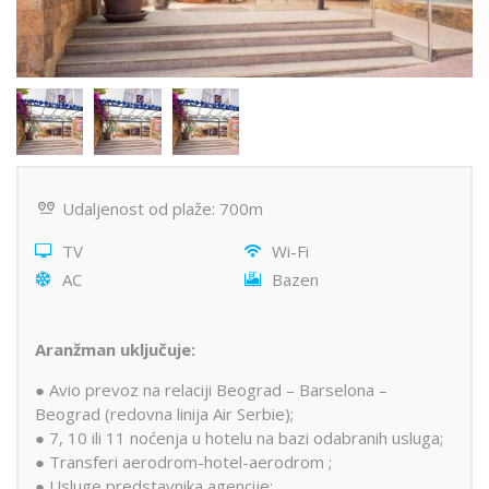
Udaljenost od plaže: 700m
TV
Wi-Fi
AC
Bazen
Aranžman uključuje:
● Avio prevoz na relaciji Beograd – Barselona –
Beograd (redovna linija Air Serbie);
● 7, 10 ili 11 noćenja u hotelu na bazi odabranih usluga;
● Transferi aerodrom-hotel-aerodrom ;
● Usluge predstavnika agencije;