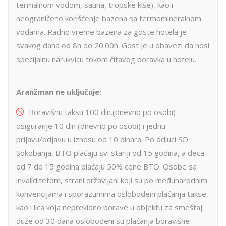
termalnom vodom, sauna, tropske kiše), kao i
neograničeno korišćenje bazena sa termomineralnom
vodama. Radno vreme bazena za goste hotela je
svakog dana od 8h do 20:00h. Gost je u obavezi da nosi
specijalnu narukvicu tokom čitavog boravka u hotelu.
Aranžman ne uključuje:
Boravišnu taksu 100 din.(dnevno po osobi)
osiguranje 10 din (dnevno po osobi) i jednu
prijavu/odjavu u iznosu od 10 dinara. Po odluci SO
Sokobanja, BTO plaćaju svi stariji od 15 godina, a deca
od 7 do 15 godina plaćaju 50% cene BTO. Osobe sa
invaliditetom, strani državljani koji su po međunarodnim
konvencijama i sporazumima oslobođeni plaćanja takse,
kao i lica koja neprekidno borave u objektu za smeštaj
duže od 30 dana oslobođeni su plaćanja boravišne