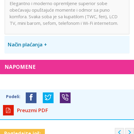
Elegantno i moderno opremljene superior sobe
obećavaju opuštajuće momente i odmor sa puno
komfora. Svaka soba je sa kupatilom (TWC, fen), LCD
TV, mini barom, sefom, telefonom i Wi-Fi internetom.
Način plaćanja
NAPOMENE
Podeli:
Preuzmi PDF
P
Pogledajte još: