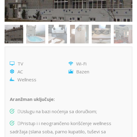
TV
Wi-Fi
AC
Bazen
Wellness
Aranžman uključuje:
Uslugu na bazi noćenja sa doručkom;
Pristup i i neograničeno korišćenje wellness
sadržaja (slana soba, parno kupatilo, tuševi sa