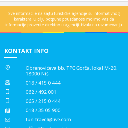
Sve informacije na sajtu turističke agencije su informativnog
karaktera. U cilju potpune pouzdanosti molimo Vas da
informacije proverite direktno u agenciji. Hvala na razumevanju.
KONTAKT INFO
Obrenovićeva bb, TPC Gorča, lokal M-20,
18000 Niš
018 / 415 0 444
062 / 492 001
065 / 215 0 444
018 / 35 05 900
fun-travel@live.com