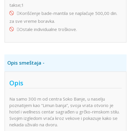
takse;1
Korišćenje bade-mantila se naplaćuje 500,00 din.
za sve vreme boravka.
Ostale individualne troškove.
Opis smeštaja
Opis
Na samo 300 m od centra Soko Banje, u naselju
poznatijem kao “Limun banja”, svoja vrata otvorio je
hotel i wellness centar sagrađen u grčko-rimskom stilu.
Svojim izgledom vraća kroz vekove i pokazuje kako se
nekada uživalo na dvoru.