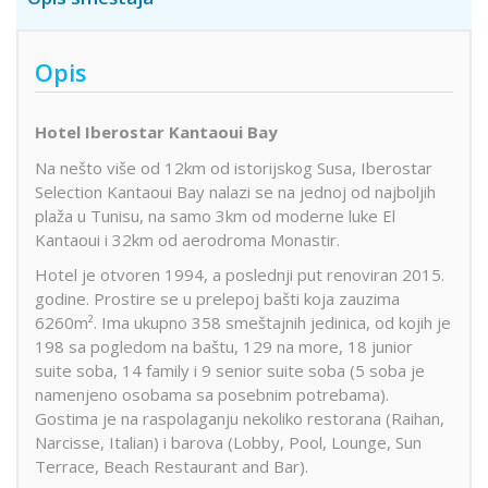
Opis
Hotel Iberostar Kantaoui Bay
Na nešto više od 12km od istorijskog Susa, Iberostar
Selection Kantaoui Bay nalazi se na jednoj od najboljih
plaža u Tunisu, na samo 3km od moderne luke El
Kantaoui i 32km od aerodroma Monastir.
Hotel je otvoren 1994, a poslednji put renoviran 2015.
godine. Prostire se u prelepoj bašti koja zauzima
6260m². Ima ukupno 358 smeštajnih jedinica, od kojih je
198 sa pogledom na baštu, 129 na more, 18 junior
suite soba, 14 family i 9 senior suite soba (5 soba je
namenjeno osobama sa posebnim potrebama).
Gostima je na raspolaganju nekoliko restorana (Raihan,
Narcisse, Italian) i barova (Lobby, Pool, Lounge, Sun
Terrace, Beach Restaurant and Bar).