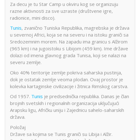
Za decu je tu Star Camp u okviru kog se organizuju
razne aktivnosti za sve uzraste (društvene igre,
radionice, mini disco).
Tunis
, zvanično Tuniska Republika, magrebska je država
u severnoj Africi, koja se na severu i na istoku graniči sa
Sredozemnim morem. Na zapadu ima granicu s Alžirom
(965 km) i na jugoistoku s Libijom (459 km). Ime države
dolazi od imena glavnog grada Tunisa, koji se nalazi na
severu zemlje.
Oko 40% teritorije zemlje pokriva saharska pustinja,
dok je ostatak zemlje veoma plodan. Ovaj prostor je
kolevka kartaginske civilizacije i žitnica Rimskog carstva.
Od 1957.
Tunis
je predsednička republika. Danas je član
brojnih svetskih i regionalnih organizacija uključujući
Arapsku ligu, Afričku uniju i Zajednicu sahelo-saharskih
država.
Položaj
Države sa kojima se Tunis graniči su Libija i Alžir.