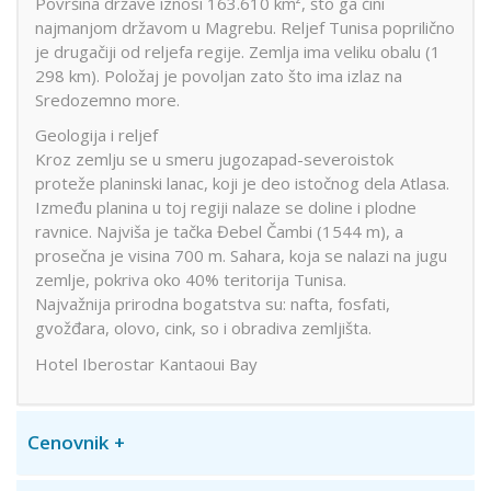
Površina države iznosi 163.610 km², što ga čini
najmanjom državom u Magrebu. Reljef Tunisa poprilično
je drugačiji od reljefa regije. Zemlja ima veliku obalu (1
298 km). Položaj je povoljan zato što ima izlaz na
Sredozemno more.
Geologija i reljef
Kroz zemlju se u smeru jugozapad-severoistok
proteže planinski lanac, koji je deo istočnog dela Atlasa.
Između planina u toj regiji nalaze se doline i plodne
ravnice. Najviša je tačka Đebel Čambi (1544 m), a
prosečna je visina 700 m. Sahara, koja se nalazi na jugu
zemlje, pokriva oko 40% teritorija Tunisa.
Najvažnija prirodna bogatstva su: nafta, fosfati,
gvožđara, olovo, cink, so i obradiva zemljišta.
Hotel Iberostar Kantaoui Bay
Cenovnik