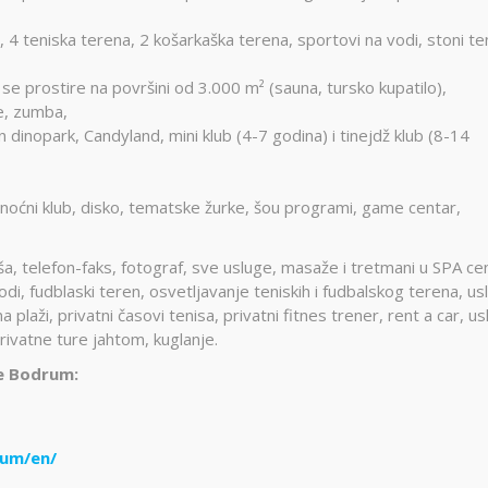
 4 teniska terena, 2 košarkaška terena, sportovi na vodi, stoni ten
 se prostire na površini od 3.000 m² (sauna, tursko kupatilo),
je, zumba,
n dinopark, Candyland, mini klub (4-7 godina) i tinejdž klub (8-14
i noćni klub, disko, tematske žurke, šou programi, game centar,
ša, telefon-faks, fotograf, sve usluge, masaže i tretmani u SPA ce
i, fudblaski teren, osvetljavanje teniskih i fudbalskog terena, us
a plaži, privatni časovi tenisa, privatni fitnes trener, rent a car, u
rivatne ture jahtom, kuglanje.
e Bodrum:
um/en/