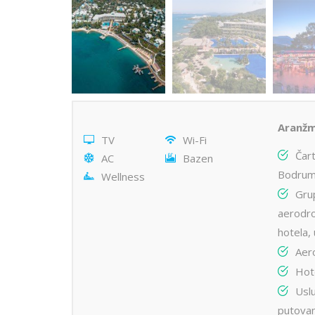
Aranžm
TV
Wi-Fi
Čart
AC
Bazen
Bodrum
Wellness
Gru
aerodr
hotela, 
Aer
Hot
Uslu
putovan