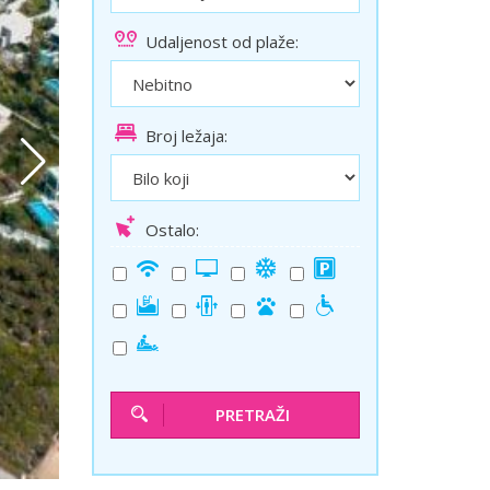
ini
Solun polazak iz Niša
Udaljenost od plaže:
Temišvar polazak iz Niša
Broj ležaja:
Ostalo:
PRETRAŽI