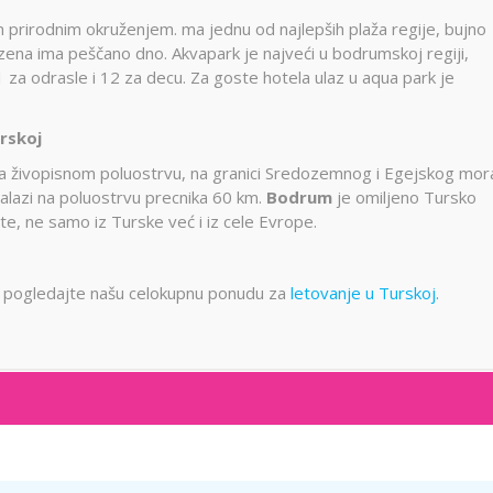
 prirodnim okruženjem. ma jednu od najlepših plaža regije, bujno
azena ima peščano dno. Akvapark je najveći u bodrumskoj regiji,
 za odrasle i 12 za decu. Za goste hotela ulaz u aqua park je
rskoj
na živopisnom poluostrvu, na granici Sredozemnog i Egejskog mor
alazi na poluostrvu precnika 60 km.
Bodrum
je omiljeno Tursko
iste, ne samo iz Turske već i iz cele Evrope.
ima, pogledajte našu celokupnu ponudu za
letovanje u Turskoj.