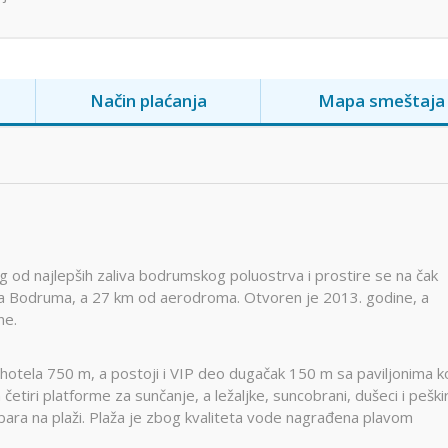
Način plaćanja
Mapa smeštaja
nog od najlepših zaliva bodrumskog poluostrva i prostire se na čak
ra Bodruma, a 27 km od aerodroma. Otvoren je 2013. godine, a
ne.
hotela 750 m, a postoji i VIP deo dugačak 150 m sa paviljonima k
tiri platforme za sunčanje, a ležaljke, suncobrani, dušeci i peškir
 bara na plaži. Plaža je zbog kvaliteta vode nagrađena plavom