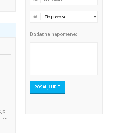
Dodatne napomene:
oje
i za