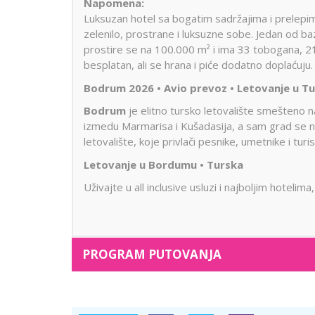
Napomena:
Luksuzan hotel sa bogatim sadržajima i prelepim
zelenilo, prostrane i luksuzne sobe. Jedan od b
prostire se na 100.000 m² i ima 33 tobogana, 21
besplatan, ali se hrana i piće dodatno doplaćuju.
Bodrum 2026 • Avio prevoz • Letovanje u Tu
Bodrum
je elitno tursko letovalište smešteno 
izmedu Marmarisa i Kušadasija, a sam grad se n
letovalište, koje privlači pesnike, umetnike i tur
Letovanje u Bordumu • Turska
Uživajte u all inclusive usluzi i najboljim hotel
PROGRAM PUTOVANJA