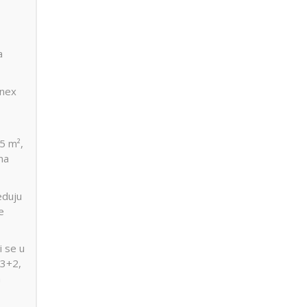
a
anex
5 m²,
na
eduju
e
i se u
(3+2,
a