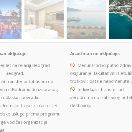
an uključuje:
Aranžman ne uključuje:
er let na relaciji Beograd –
Međunarodno putno zdrav
 – Beograd.
osiguranje, fakultativni izleti, lič
troškovi i ostale nepomenute 
pni transfer autobusom od
oma u Bodrumu do izabranog
Individualni transfer od
u odlasku i povratku.
aerodroma do izabranog hotel
destinaciji.
odromske takse za čarter let
elske usluge prema programu
ge vodiča i organizacije
ja.