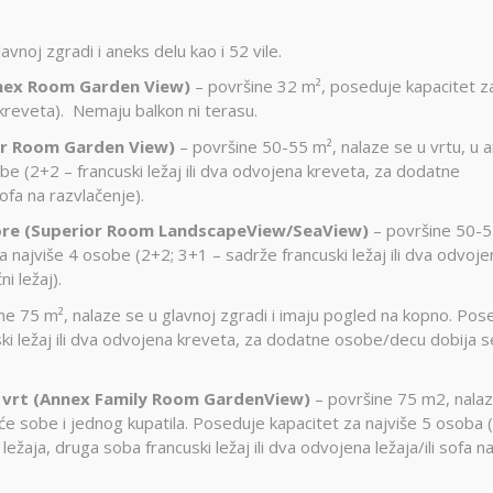
vnoj zgradi i aneks delu kao i 52 vile.
nex Room Garden View)
– površine 32 m², poseduje kapacitet z
 kreveta). Nemaju balkon ni terasu.
or Room Garden View)
– površine 50-55 m², nalaze se u vrtu, u 
be (2+2 – francuski ležaj ili dva odvojena kreveta, za dodatne
ofa na razvlačenje).
more (Superior Room LandscapeView/SeaView)
– površine 50-5
a najviše 4 osobe (2+2; 3+1 – sadrže francuski ležaj ili dva odvoje
 ležaj).
ne 75 m², nalaze se u glavnoj zgradi i imaju pogled na kopno. Pos
ski ležaj ili dva odvojena kreveta, za dodatne osobe/decu dobija s
 vrt (Annex Family Room GardenView)
– površine 75 m2, nalaz
će sobe i jednog kupatila. Poseduje kapacitet za najviše 5 osoba 
ležaja, druga soba francuski ležaj ili dva odvojena ležaja/ili sofa n