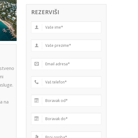
REZERVIŠI
stveno
ni
usluge.
a na