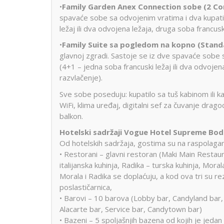
•
Family Garden Anex Connection sobe (2 
spavaće sobe sa odvojenim vratima i dva kupatil
ležaj ili dva odvojena ležaja, druga soba francuski
•
Family Suite sa pogledom na kopno (Stand
glavnoj zgradi. Sastoje se iz dve spavaće sobe 
(4+1 – jedna soba francuski ležaj ili dva odvojena
razvlačenje).
Sve sobe poseduju: kupatilo sa tuš kabinom ili 
WiFi, klima uređaj, digitalni sef za čuvanje drag
balkon.
Hotelski sadržaji Vogue Hotel Supreme Bo
Od hotelskih sadržaja, gostima su na raspolagan
• Restorani – glavni restoran (Maki Main Restaur
italijanska kuhinja, Radika – turska kuhinja, Mor
Morala i Radika se doplaćuju, a kod ova tri su r
poslastičarnica,
• Barovi – 10 barova (Lobby bar, Candyland bar, 
Alacarte bar, Service bar, Candytown bar)
• Bazeni – 5 spoljašnjih bazena od kojih je jed