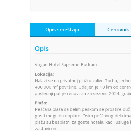
Opis smeštaja
Cenovnik
Opis
Vogue Hotel Supreme Bodrum
Lokacija:
Nalazi se na privatnoj plaži u zalivu Torba, jed
400.000 m² površine. Udaljen je 10 km od cent
poslednji put je renoviran za sezonu 2024. godi
Plaža:
Peščana plaža sa belim peskom se prostire duž 
gosti mogu da doplate. Osim peščanog dela ima če
plažu su besplatni za goste hotela, kao i usluge
zastavicom.