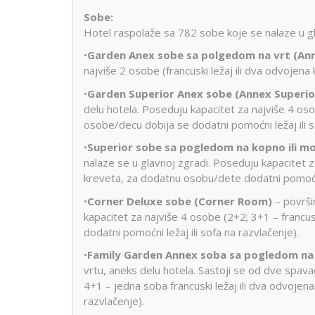
Sobe:
Hotel raspolaže sa 782 sobe koje se nalaze u gla
•
Garden Anex sobe sa polgedom na vrt (An
najviše 2 osobe (francuski ležaj ili dva odvojena
•
Garden Superior Anex sobe (Annex Superi
delu hotela. Poseduju kapacitet za najviše 4 oso
osobe/decu dobija se dodatni pomoćni ležaj ili s
•
Superior sobe sa pogledom na kopno ili 
nalaze se u glavnoj zgradi. Poseduju kapacitet z
kreveta, za dodatnu osobu/dete dodatni pomoćni
•
Corner Deluxe sobe (Corner Room)
– površi
kapacitet za najviše 4 osobe (2+2; 3+1 – francu
dodatni pomoćni ležaj ili sofa na razvlačenje).
•
Family Garden Annex soba sa pogledom na
vrtu, aneks delu hotela. Sastoji se od dve spava
4+1 – jedna soba francuski ležaj ili dva odvojena 
razvlačenje).