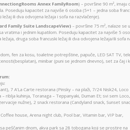
ConnectiongRooms Annex FamilyRoom
) – površine 90 m², imaju 
a. Poseduju kapacitet za najviše 6 osoba (5+1 – jedna soba franc
 ležaj ili dva odvojena ležaja i sofa na razvlačenje).
ard Family Suite LandscapeView)
– površine 75 m², nalaze se 
sa vratima i jednim kupatilom. Poseduju kapacitet za najviše 5 os
 ležaja, druga soba francuski ležaj ili dva odvojena ležaja/ili sofa n
kadom, fen za kosu, toaletne potrepštine, papuče, LED SAT TV, tel
ocenosti(besplatan), minibar (puni se jednom dnevno), set za čaj i k
drum:
ju:
ant), 7 A’La Carte restorana (Pinsky – na plaži, 7/24 Nisk24, Loco
ala – riblja kuhinja, Toranaga – Teppanyaki, Duman Et; svi sem Loco,
ezervacije nužne), 2 snack restorana (Candyland snack, Sunset snac
Coffee house, Arena night club, Pool bar, Vitamin bar, VIP bar,
an sa peščanim dnom, akva park sa 28 tobogana koji se prostire na