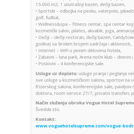
15.000 m2, 1 unutrašnji bazen, dečiji bazen,
• Sportski – odbojka na pesku, vaterpolo, pikado,
golf, fudbal,
• Wellness&spa – fitness centar, spa centar koji
kozmetički salon, pilates, akvabik, joga, animaci
• Dečiji – dečiji restoran, dečiji bazen, Candytow
godina) sa širokim brojem sadržaja i aktivnosti,
• Internet – WiFi u javnim delovima hotela,
• Zabavni – luna park, Arena noćni klub – dnevni 
• Poslovni – 4 konferencijske sale.
Usluge uz doplatu:
usluge pranja i peglanja ve
sve usluge u kozmetičkom salonu, sportovi na vod
frizerskog salona, konferencijske sale, paviljoni n
doktora, room service 27/7, privatni transferi, p
Način služenja obroka Vogue Hotel Suprem
Švedski sto.
Kontakt:
www.voguehotelsupreme.com/vogue-bodr