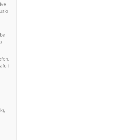
dve
uski
u
oba
a
efon,
afu i
 –
k),