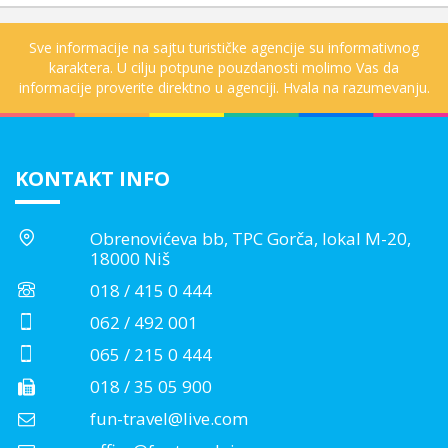
Sve informacije na sajtu turističke agencije su informativnog
karaktera. U cilju potpune pouzdanosti molimo Vas da
informacije proverite direktno u agenciji. Hvala na razumevanju.
KONTAKT INFO
Obrenovićeva bb, TPC Gorča, lokal M-20,
18000 Niš
018 / 415 0 444
062 / 492 001
065 / 215 0 444
018 / 35 05 900
fun-travel@live.com