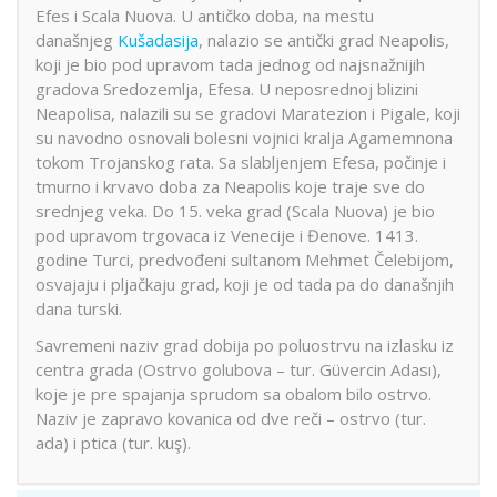
Efes i Scala Nuova. U antičko doba, na mestu
današnjeg
Kušadasija
, nalazio se antički grad Neapolis,
koji je bio pod upravom tada jednog od najsnažnijih
gradova Sredozemlja, Efesa. U neposrednoj blizini
Neapolisa, nalazili su se gradovi Maratezion i Pigale, koji
su navodno osnovali bolesni vojnici kralja Agamemnona
tokom Trojanskog rata. Sa slabljenjem Efesa, počinje i
tmurno i krvavo doba za Neapolis koje traje sve do
srednjeg veka. Do 15. veka grad (Scala Nuova) je bio
pod upravom trgovaca iz Venecije i Đenove. 1413.
godine Turci, predvođeni sultanom Mehmet Čelebijom,
osvajaju i pljačkaju grad, koji je od tada pa do današnjih
dana turski.
Savremeni naziv grad dobija po poluostrvu na izlasku iz
centra grada (Ostrvo golubova – tur. Güvercin Adası),
koje je pre spajanja sprudom sa obalom bilo ostrvo.
Naziv je zapravo kovanica od dve reči – ostrvo (tur.
ada) i ptica (tur. kuş).