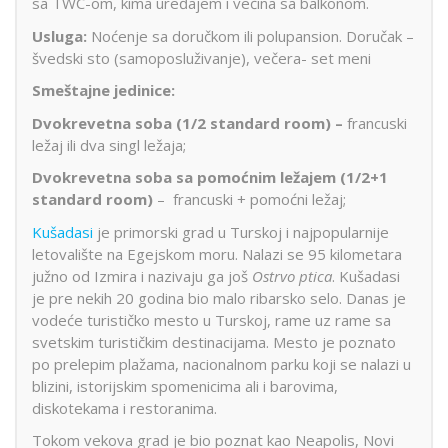
sa TWC-om, kima uređajem i većina sa balkonom.
Usluga:
Noćenje sa doručkom ili polupansion. Doručak –
švedski sto (samoposluživanje), večera- set meni
Smeštajne jedinice:
Dvokrevetna soba (1/2 standard room) –
francuski
ležaj ili dva singl ležaja;
Dvokrevetna soba sa pomoćnim ležajem
(1/2+1
standard room)
– francuski + pomoćni ležaj;
Kušadasi
je primorski grad u Turskoj i najpopularnije
letovalište na Egejskom moru. Nalazi se 95 kilometara
južno od Izmira i nazivaju ga još
Ostrvo ptica
. Kušadasi
je pre nekih 20 godina bio malo ribarsko selo. Danas je
vodeće turističko mesto u Turskoj, rame uz rame sa
svetskim turističkim destinacijama. Mesto je poznato
po prelepim plažama, nacionalnom parku koji se nalazi u
blizini, istorijskim spomenicima ali i barovima,
diskotekama i restoranima.
Tokom vekova grad je bio poznat kao Neapolis, Novi