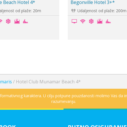
Aurasia Beach Hotel 3*
Hotel Grand Yazic
4...
Udaljenost od plaže: 10m
Udaljenost od pla
maris
/
Hotel Club Munamar Beach 4*
informativnog karaktera. U cilju potpune pouzdanosti molimo Vas da in
razumevanju.