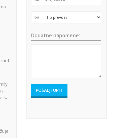
ima
Dodatne napomene:
ernet
mily
uz
be sa
žuje