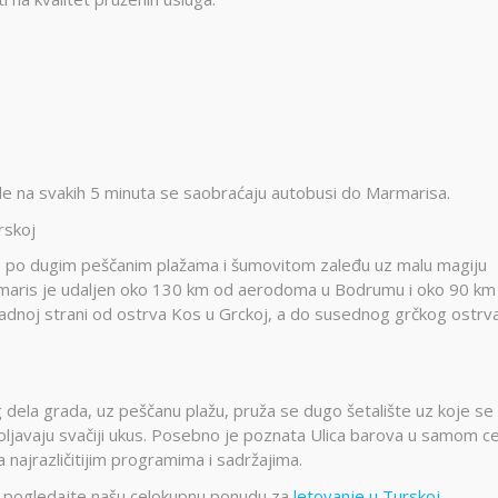
le na svakih 5 minuta se saobraćaju autobusi do Marmarisa.
rskoj
ive po dugim peščanim plažama i šumovitom zaleđu uz malu magiju
rmaris je udaljen oko 130 km od aerodoma u Bodrumu i oko 90 km
dnoj strani od ostrva Kos u Grckoj, a do susednog grčkog ostrv
 dela grada, uz peščanu plažu, pruža se dugo šetalište uz koje se 
voljavaju svačiji ukus. Posebno je poznata Ulica barova u samom c
 najrazličitijim programima i sadržajima.
ima, pogledajte našu celokupnu ponudu za
letovanje u Turskoj.