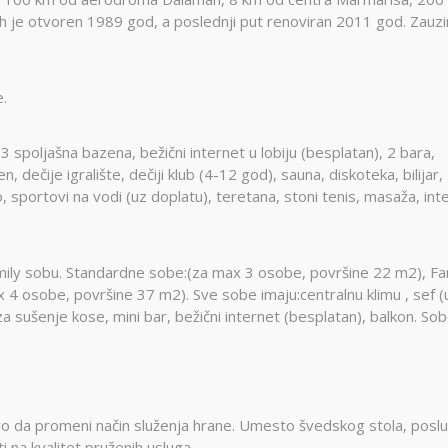
h je otvoren 1989 god, a poslednji put renoviran 2011 god. Zauz
.
3 spoljašna bazena, bežični internet u lobiju (besplatan), 2 bara,
 dečije igralište, dečiji klub (4-12 god), sauna, diskoteka, bilijar,
, sportovi na vodi (uz doplatu), teretana, stoni tenis, masaža, int
ily sobu. Standardne sobe:(za max 3 osobe, površine 22 m2), Fa
 osobe, površine 37 m2). Sve sobe imaju:centralnu klimu , sef (
 za sušenje kose, mini bar, bežični internet (besplatan), balkon. So
vo da promeni način služenja hrane. Umesto švedskog stola, poslu
ti na kvalitet pruženih usluga.