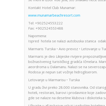
Kontakt Hotel Club Munamar:
www.munamarbeachresort.com
Tel: +902524553222
Fax: +902524553488
Napomena:
Ispred hotela se nalazi autobuska stanica odak
Marmaris Turska • Avio prevoz • Letovanje u Tu
Marmaris je deo Likijeske rivijere prepoznatlj
božnastvenog turističkog gradića Ičmelara. Ma
aeordroma u Dalamanu. Nalazi se na severozapa
Rodosa je nepun sat vožnje hidrogliserom.
Letovanje u Marmarisu • Turska
U gradu živi preko 28.000 stanovnika. Od starog
hoteli, restorani, barovi i prodavnice koje zado
gde se nalaze na desetine klubova i diskoteka sa
Uživajte u all inclusive usluzi i najboljim hotel