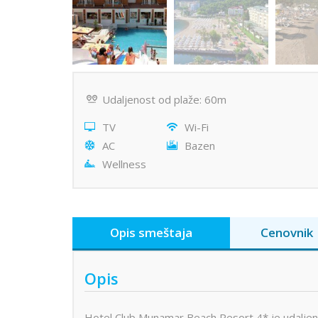
Udaljenost od plaže: 60m
TV
Wi-Fi
AC
Bazen
Wellness
Opis smeštaja
Cenovnik
Opis
Hotel Club Munamar Beach Resort 4* je udalje