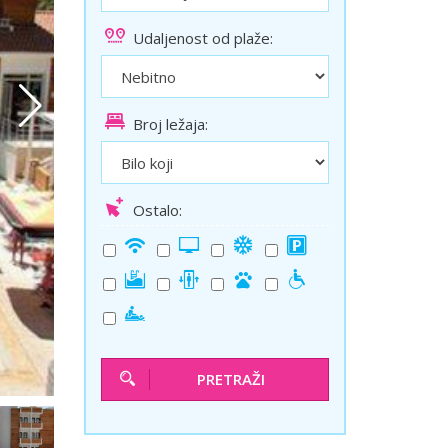
ini
Solun polazak iz Niša
Udaljenost od plaže:
Temišvar polazak iz Niša
Broj ležaja:
Ostalo:
PRETRAŽI