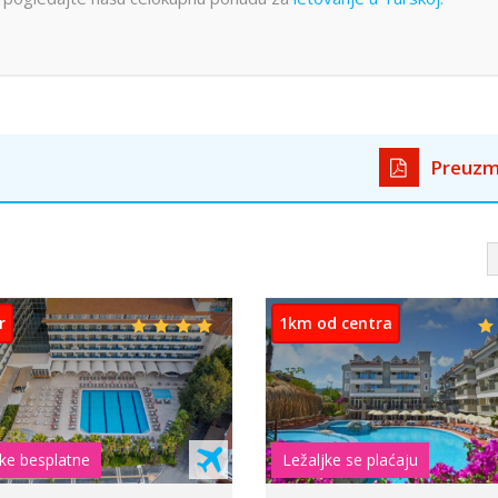
Preuzm
2km od centra
6km od centra
Ležaljke besplatne
Porodični hotel