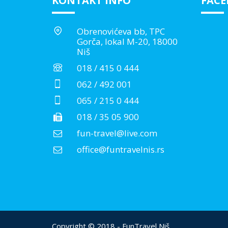
KONTAKT INFO
FAC
Obrenovićeva bb, TPC
Gorča, lokal M-20, 18000
Niš
018 / 415 0 444
062 / 492 001
065 / 215 0 444
018 / 35 05 900
fun-travel@live.com
office@funtravelnis.rs
Copyright © 2018 - FunTravel Niš