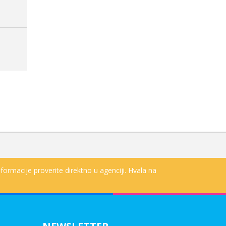
i Club Turban
že: -
formacije proverite direktno u agenciji. Hvala na