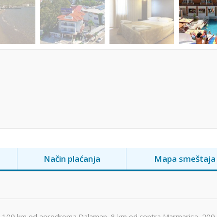
Način plaćanja
Mapa smeštaja
n 100 km od aerodroma Dalaman, 8 km od centra Marmarisa, 200