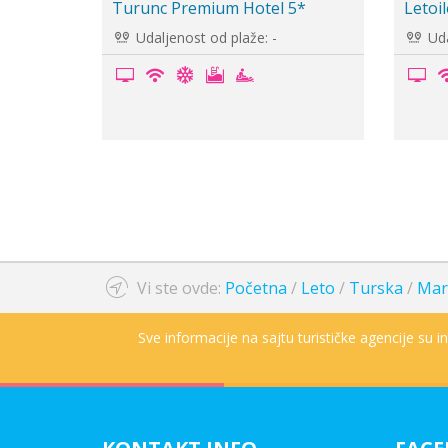
 Hotel 3+*
Hotel Grand Yazici Marmaris
Pala...
t od plaže: 200m
Udaljenost od plaže: -
Vi ste ovde:
Početna
/
Leto
/
Turska
/
Mar
Sve informacije na sajtu turističke agencije su 