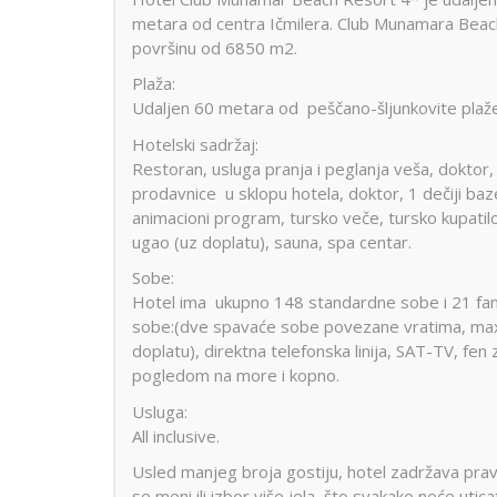
metara od centra Ičmilera. Club Munamara Beac
površinu od 6850 m2.
Plaža:
Udaljen 60 metara od peščano-šljunkovite plaže
Hotelski sadržaj:
Restoran, usluga pranja i peglanja veša, doktor, 
prodavnice u sklopu hotela, doktor, 1 dečiji bazen,
animacioni program, tursko veče, tursko kupatilo
ugao (uz doplatu), sauna, spa centar.
Sobe:
Hotel ima ukupno 148 standardne sobe i 21 fam
sobe:(dve spavaće sobe povezane vratima, max 4
doplatu), direktna telefonska linija, SAT-TV, fen
pogledom na more i kopno.
Usluga:
All inclusive.
Usled manjeg broja gostiju, hotel zadržava pra
se meni ili izbor više jela, što svakako neće utica