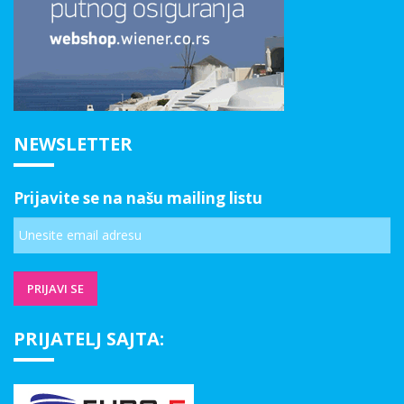
NEWSLETTER
Prijavite se na našu mailing listu
PRIJATELJ SAJTA: