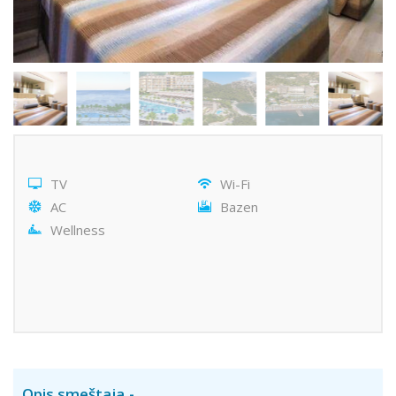
TV
Wi-Fi
AC
Bazen
Wellness
Opis smeštaja