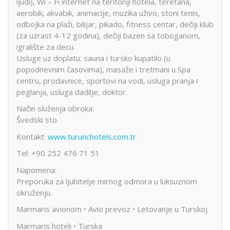
ljudi), Wi – Fi internet na teritoriji hotela, teretana,
aerobik, akvabik, animacije, muzika uživo, stoni tenis,
odbojka na plaži, bilijar, pikado, fitness centar, dečiji klub
(za uzrast 4-12 godina), dečiji bazen sa toboganom,
igralište za decu.
Usluge uz doplatu: sauna i tursko kupatilo (u
popodnevnim časovima), masaže i tretmani u Spa
centru, prodavnice, sportovi na vodi, usluga pranja i
peglanja, usluga dadilje, doktor.
Način služenja obroka:
Švedski sto.
Kontakt:
www.turunchotels.com.tr
Tel: +90 252 476 71 51
Napomena:
Preporuka za ljubitelje mirnog odmora u luksuznom
okruženju.
Marmaris avionom • Avio prevoz • Letovanje u Turskoj
Marmaris hoteli • Turska