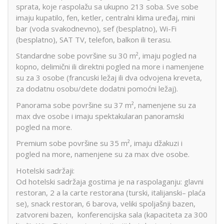
sprata, koje raspolažu sa ukupno 213 soba. Sve sobe
imaju kupatilo, fen, ketler, centralni klima uređaj, mini
bar (voda svakodnevno), sef (besplatno), Wi-Fi
(besplatno), SAT TV, telefon, balkon ili terasu.
Standardne sobe površine su 30 m², imaju pogled na
kopno, delimični ili direktni pogled na more i namenjene
su za 3 osobe (francuski ležaj ili dva odvojena kreveta,
za dodatnu osobu/dete dodatni pomoćni ležaj).
Panorama sobe površine su 37 m², namenjene su za
max dve osobe i imaju spektakularan panoramski
pogled na more.
Premium sobe površine su 35 m², imaju džakuzi i
pogled na more, namenjene su za max dve osobe.
Hotelski sadržaji:
Od hotelski sadržaja gostima je na raspolaganju: glavni
restoran, 2 a la carte restorana (turski, italijanski– plaća
se), snack restoran, 6 barova, veliki spoljašnji bazen,
zatvoreni bazen, konferencijska sala (kapaciteta za 300