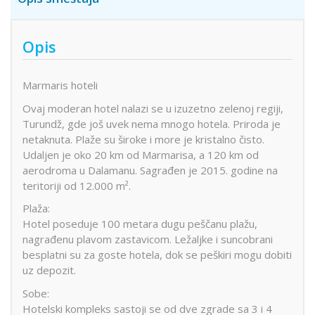
Opis
Marmaris hoteli
Ovaj moderan hotel nalazi se u izuzetno zelenoj regiji,
Turundž, gde još uvek nema mnogo hotela. Priroda je
netaknuta. Plaže su široke i more je kristalno čisto.
Udaljen je oko 20 km od Marmarisa, a 120 km od
aerodroma u Dalamanu. Sagrađen je 2015. godine na
teritoriji od 12.000 m².
Plaža:
Hotel poseduje 100 metara dugu peščanu plažu,
nagrađenu plavom zastavicom. Ležaljke i suncobrani
besplatni su za goste hotela, dok se peškiri mogu dobiti
uz depozit.
Sobe:
Hotelski kompleks sastoji se od dve zgrade sa 3 i 4