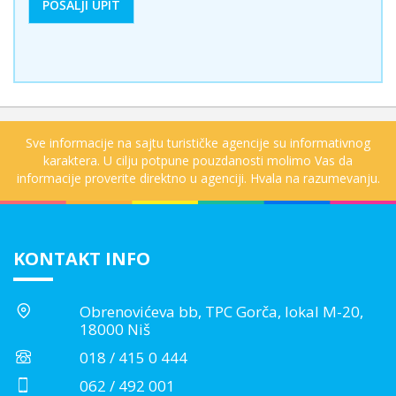
Sve informacije na sajtu turističke agencije su informativnog
karaktera. U cilju potpune pouzdanosti molimo Vas da
informacije proverite direktno u agenciji. Hvala na razumevanju.
KONTAKT INFO
Obrenovićeva bb, TPC Gorča, lokal M-20,
18000 Niš
018 / 415 0 444
062 / 492 001