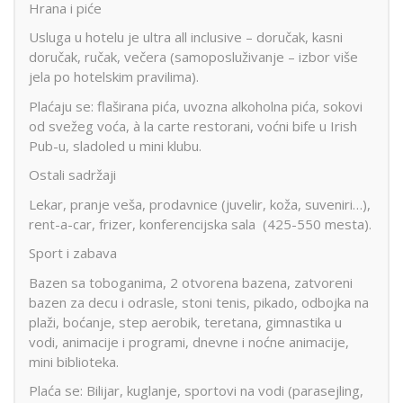
Hrana i piće
Usluga u hotelu je ultra all inclusive – doručak, kasni
doručak, ručak, večera (samoposluživanje – izbor više
jela po hotelskim pravilima).
Plaćaju se: flaširana pića, uvozna alkoholna pića, sokovi
od svežeg voća, à la carte restorani, voćni bife u Irish
Pub-u, sladoled u mini klubu.
Ostali sadržaji
Lekar, pranje veša, prodavnice (juvelir, koža, suveniri…),
rent-a-car, frizer, konferencijska sala (425-550 mesta).
Sport i zabava
Bazen sa toboganima, 2 otvorena bazena, zatvoreni
bazen za decu i odrasle, stoni tenis, pikado, odbojka na
plaži, boćanje, step aerobik, teretana, gimnastika u
vodi, animacije i programi, dnevne i noćne animacije,
mini biblioteka.
Plaća se: Bilijar, kuglanje, sportovi na vodi (parasejling,