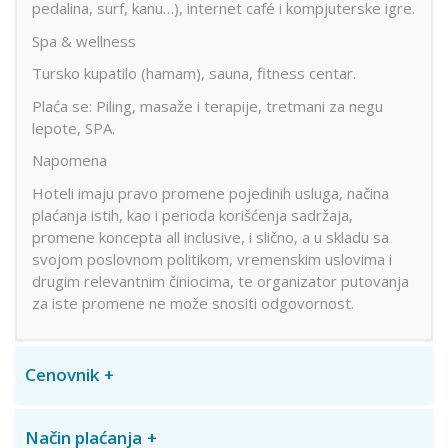
pedalina, surf, kanu…), internet café i kompjuterske igre.
Spa & wellness
Tursko kupatilo (hamam), sauna, fitness centar.
Plaća se: Piling, masaže i terapije, tretmani za negu
lepote, SPA.
Napomena
Hoteli imaju pravo promene pojedinih usluga, načina
plaćanja istih, kao i perioda korišćenja sadržaja,
promene koncepta all inclusive, i slično, a u skladu sa
svojom poslovnom politikom, vremenskim uslovima i
drugim relevantnim činiocima, te organizator putovanja
za iste promene ne može snositi odgovornost.
Cenovnik
Način plaćanja