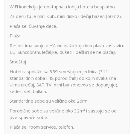
WiFi konekcija je dostupna u lobiju hotela besplatno.
Za decu tu je mini klub, mini disko i dečiji bazen (60m2).
Plaća se: Čuvanje dece.
Plaža
Resort ima svoju peščanu plažu koja ima plavu zastavicu
EU. Suncobrani, ležaljke, dušeci i peškiri se ne plaćaju.
Smeštaj
Hotel raspolaže sa 359 smeštajnih jedinica (311
standardnih soba i 48 porodičnih) od kojih svaka ima
klima uređaj, SAT TV, mini bar (dnevno se dopunjuje),
ketler, sef, balkon.
Standardne sobe su veličine oko 26m².
Porodične sobe su veličine oko 32m² i sastoje se od
dve spavaće sobe.
Plaća se: room service, telefon.