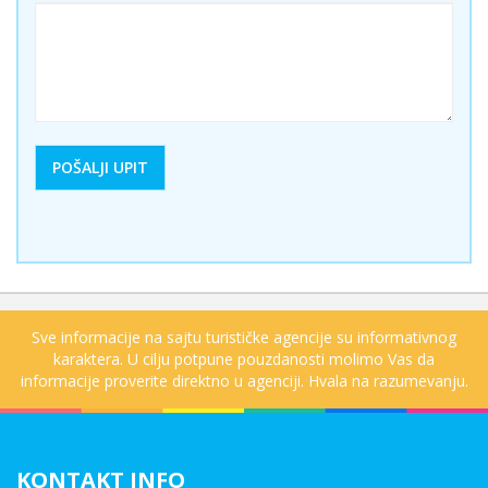
Sve informacije na sajtu turističke agencije su informativnog
karaktera. U cilju potpune pouzdanosti molimo Vas da
informacije proverite direktno u agenciji. Hvala na razumevanju.
KONTAKT INFO