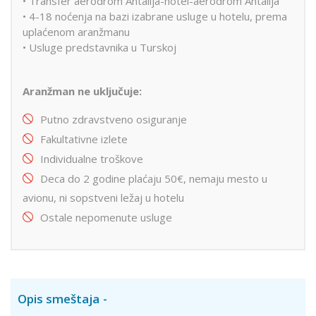
• Transfer aerodrom Antalija-hotel-aerodrom Antalija
• 4-18 noćenja na bazi izabrane usluge u hotelu, prema
uplaćenom aranžmanu
• Usluge predstavnika u Turskoj
Aranžman ne uključuje:
Putno zdravstveno osiguranje
Fakultativne izlete
Individualne troškove
Deca do 2 godine plaćaju 50€, nemaju mesto u
avionu, ni sopstveni ležaj u hotelu
Ostale nepomenute usluge
Opis smeštaja