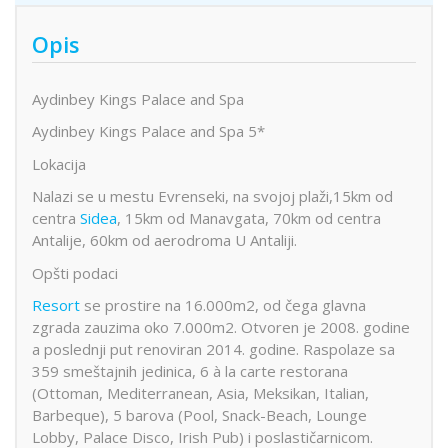
Opis
Aydinbey Kings Palace and Spa
Aydinbey Kings Palace and Spa 5*
Lokacija
Nalazi se u mestu Evrenseki, na svojoj plaži,15km od
centra
Sidea
, 15km od Manavgata, 70km od centra
Antalije, 60km od aerodroma U Antaliji.
Opšti podaci
Resort
se prostire na 16.000m2, od čega glavna
zgrada zauzima oko 7.000m2. Otvoren je 2008. godine
a poslednji put renoviran 2014. godine. Raspolaze sa
359 smeštajnih jedinica, 6 à la carte restorana
(Ottoman, Mediterranean, Asia, Meksikan, Italian,
Barbeque), 5 barova (Pool, Snack-Beach, Lounge
Lobby, Palace Disco, Irish Pub) i poslastičarnicom.