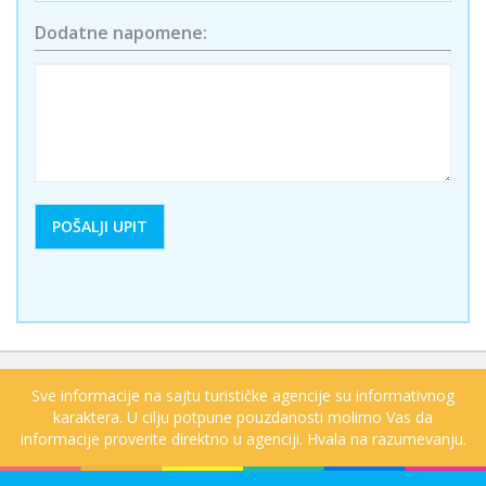
Dodatne napomene:
Sve informacije na sajtu turističke agencije su informativnog
karaktera. U cilju potpune pouzdanosti molimo Vas da
informacije proverite direktno u agenciji. Hvala na razumevanju.