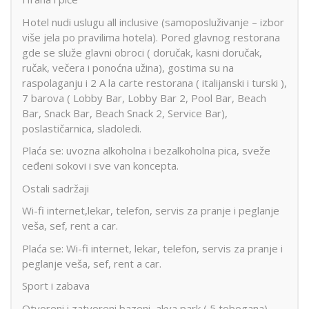
Hotel nudi uslugu all inclusive (samoposluživanje – izbor
više jela po pravilima hotela). Pored glavnog restorana
gde se služe glavni obroci ( doručak, kasni doručak,
ručak, večera i ponoćna užina), gostima su na
raspolaganju i 2 A la carte restorana ( italijanski i turski ),
7 barova ( Lobby Bar, Lobby Bar 2, Pool Bar, Beach
Bar, Snack Bar, Beach Snack 2, Service Bar),
poslastičarnica, sladoledi.
Plaća se: uvozna alkoholna i bezalkoholna pica, sveže
ceđeni sokovi i sve van koncepta.
Ostali sadržaji
Wi-fi internet,lekar, telefon, servis za pranje i peglanje
veša, sef, rent a car.
Plaća se: Wi-fi internet, lekar, telefon, servis za pranje i
peglanje veša, sef, rent a car.
Sport i zabava
Otvoreni i zatvoreni bazeni, akva park ( 5 tobogana),