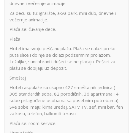
dnevne i večernje animacije.
Za decu su tu: igralište, akva park, mini club, dnevne i
večernje animacije.
Plaća se: čuvanje dece.
Plaža
Hotel ima svoju peščanu plažu. Plaža se nalazi preko
puta ulice i do nje se dolazi podzemnim prolazom.
Ležaljke, suncobrani i dušeci se ne plaćaju. Peškiri za
plažu se dobijaju uz depozit.
Smeštaj
Hotel raspolaže sa ukupno 427 smeštajnih jedinica (
305 standardih soba, 82 porodičnih, 36 apartmana i 4
sobe prilagođene osobama sa posebnim potrebama).
Sve sobe imaju: klima uređaj, SATV TV, sef, mini bar, fen
za kosu, telefon, balkon ili terasu.
Plaća se: room service.
Hrana i piće