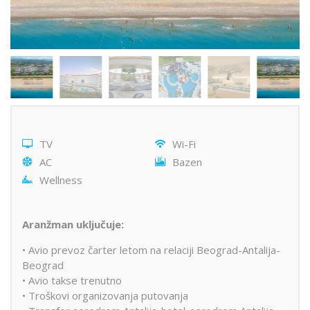
TV
Wi-Fi
AC
Bazen
Wellness
Aranžman uključuje:
• Avio prevoz čarter letom na relaciji Beograd-Antalija-
Beograd
• Avio takse trenutno
• Troškovi organizovanja putovanja