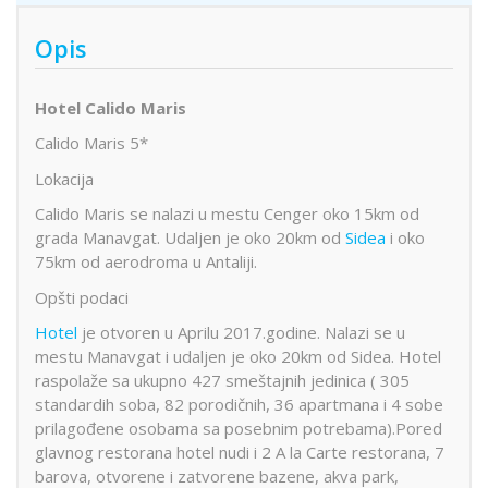
Opis
Hotel Calido Maris
Calido Maris 5*
Lokacija
Calido Maris se nalazi u mestu Cenger oko 15km od
grada Manavgat. Udaljen je oko 20km od
Sidea
i oko
75km od aerodroma u Antaliji.
Opšti podaci
Hotel
je otvoren u Aprilu 2017.godine. Nalazi se u
mestu Manavgat i udaljen je oko 20km od Sidea. Hotel
raspolaže sa ukupno 427 smeštajnih jedinica ( 305
standardih soba, 82 porodičnih, 36 apartmana i 4 sobe
prilagođene osobama sa posebnim potrebama).Pored
glavnog restorana hotel nudi i 2 A la Carte restorana, 7
barova, otvorene i zatvorene bazene, akva park,