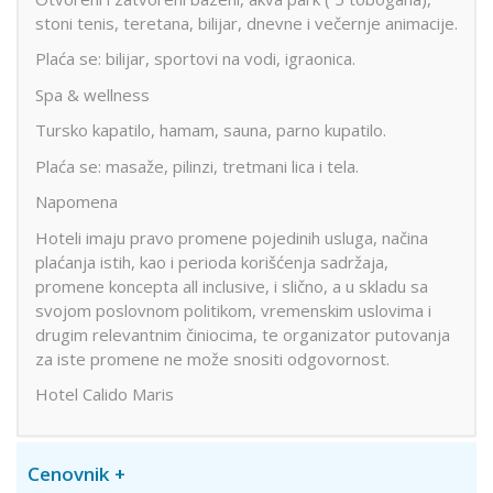
stoni tenis, teretana, bilijar, dnevne i večernje animacije.
Plaća se: bilijar, sportovi na vodi, igraonica.
Spa & wellness
Tursko kapatilo, hamam, sauna, parno kupatilo.
Plaća se: masaže, pilinzi, tretmani lica i tela.
Napomena
Hoteli imaju pravo promene pojedinih usluga, načina
plaćanja istih, kao i perioda korišćenja sadržaja,
promene koncepta all inclusive, i slično, a u skladu sa
svojom poslovnom politikom, vremenskim uslovima i
drugim relevantnim činiocima, te organizator putovanja
za iste promene ne može snositi odgovornost.
Hotel Calido Maris
Cenovnik