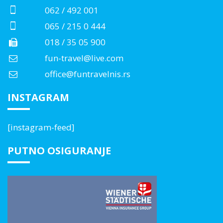
062 / 492 001
065 / 215 0 444
018 / 35 05 900
fun-travel@live.com
office@funtravelnis.rs
INSTAGRAM
[instagram-feed]
PUTNO OSIGURANJE