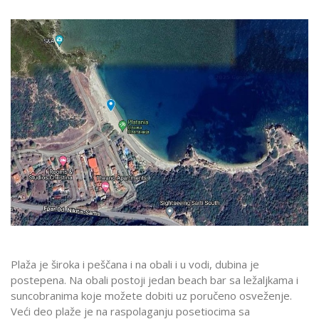
Plaža je široka i peščana i na obali i u vodi, dubina je
postepena. Na obali postoji jedan beach bar sa ležaljkama i
suncobranima koje možete dobiti uz poručeno osveženje.
Veći deo plaže je na raspolaganju posetiocima sa