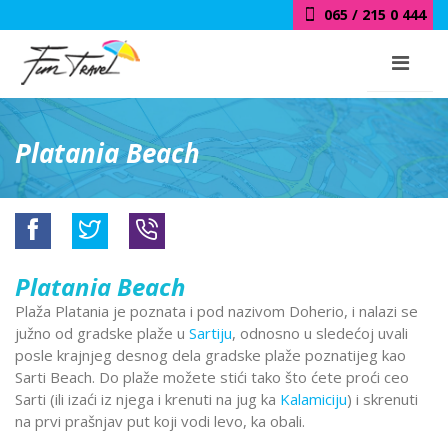
065 / 215 0 444
Platania Beach
Platania Beach
Plaža Platania je poznata i pod nazivom Doherio, i nalazi se
južno od gradske plaže u
Sartiju
, odnosno u sledećoj uvali
posle krajnjeg desnog dela gradske plaže poznatijeg kao
Sarti Beach. Do plaže možete stići tako što ćete proći ceo
Sarti (ili izaći iz njega i krenuti na jug ka
Kalamiciju
) i skrenuti
na prvi prašnjav put koji vodi levo, ka obali.