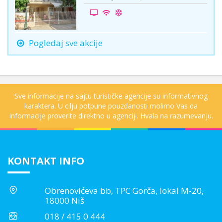
Pogledaj sve akcije
Sve informacije na sajtu turističke agencije su informativnog
karaktera. U cilju potpune pouzdanosti molimo Vas da
informacije proverite direktno u agenciji. Hvala na razumevanju.
KONTAKT INFO
Obrenovićeva bb, TPC Gorča, lokal M-20,
18000 Niš
018 / 415 0 444