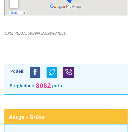
GPS: 40.0756989N 23.9848495E
Podeli:
8082
Pregledano
puta
Akcije - Grčka