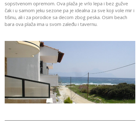
sopstvenom opremom. Ova plaža je vrlo lepa i bez gužve
čak i u samom jeku sezone pa je idealna za sve koji vole mir i
tišinu, ali i za porodice sa decom zbog peska. Osim beach
bara ova plaža ima u svom zaleđu i tavernu.