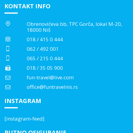
KONTAKT INFO
Obrenovićeva bb, TPC Gorča, lokal M-20,
18000 Niš
018 / 415 0 444
062 / 492 001
065 / 215 0 444
018 / 35 05 900
fun-travel@live.com
office@funtravelnis.rs
INSTAGRAM
[instagram-feed]
PUTNO OSIGURANJE