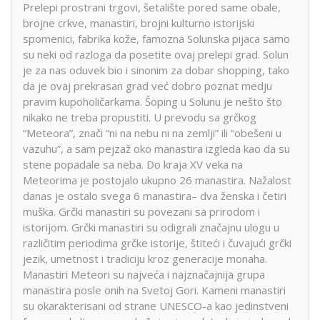
Prelepi prostrani trgovi, šetalište pored same obale,
brojne crkve, manastiri, brojni kulturno istorijski
spomenici, fabrika kože, famozna Solunska pijaca samo
su neki od razloga da posetite ovaj prelepi grad. Solun
je za nas oduvek bio i sinonim za dobar shopping, tako
da je ovaj prekrasan grad već dobro poznat medju
pravim kupoholičarkama. Šoping u Solunu je nešto što
nikako ne treba propustiti. U prevodu sa grčkog
“Meteora”, znači “ni na nebu ni na zemlji” ili “obešeni u
vazuhu”, a sam pejzaž oko manastira izgleda kao da su
stene popadale sa neba. Do kraja XV veka na
Meteorima je postojalo ukupno 26 manastira. Nažalost
danas je ostalo svega 6 manastira– dva ženska i četiri
muška. Grčki manastiri su povezani sa prirodom i
istorijom. Grčki manastiri su odigrali značajnu ulogu u
različitim periodima grčke istorije, štiteći i čuvajući grčki
jezik, umetnost i tradiciju kroz generacije monaha.
Manastiri Meteori su najveća i najznačajnija grupa
manastira posle onih na Svetoj Gori. Kameni manastiri
su okarakterisani od strane UNESCO-a kao jedinstveni