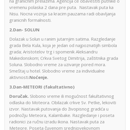
na granicnim prelazima. Agencija ce obavestiti putnike o
vremenu polaska 2 dana pre puta. Nastavak puta ka
Nisu. Nocna voznja sa kracim pauzama radi obavljanja
granicnih formalnosti.
2.Dan- SOLUN
Dolazak u Solun u ranim jutarnjim satima. Razgledanje
grada Bela Kula, koja je jedan od najpoznatijih simbola
grada; Aristotelov trg i spomenik Aleksandru
Makedonskom; Crkva Svetog Dimitrija, zaštitnika grada
Soluna. Slobodno vreme za uzivanje pored mora.
Smeštaj u hotel. Slobodno vreme za individualne
aktivnosti.
Noćenje.
3.Dan-METEORI (fakultativno)
Doručak.
Slobono vreme ili mogućnost fakultativnog
odlaska do Moteora. Obilazak crkve Sv. Petke, lekoviti
izvor. Nastavak putovanja do živopisnog gradića u
podnožju Meteora, Kalambake. Razgledanje i poseta
radionici za ručnu izradu ikona. Nastavak puta za
Meteore. Poseta čuvenom srednjovekovnom