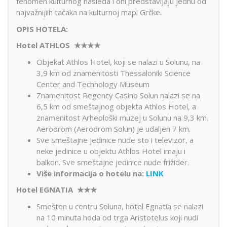
fenomen kulturnog nasleđa i oni predstavljaju jednu od
najvažnijiih tačaka na kulturnoj mapi Grčke.
OPIS HOTELA:
Hotel ATHLOS ★★★
★
Objekat Athlos Hotel, koji se nalazi u Solunu, na
3,9 km od znamenitosti Thessaloniki Science
Center and Technology Museum
Znamenitost Regency Casino Solun nalazi se na
6,5 km od smeštajnog objekta Athlos Hotel, a
znamenitost Arheološki muzej u Solunu na 9,3 km.
Aerodrom (Aerodrom Solun) je udaljen 7 km.
Sve smeštajne jedinice nude sto i televizor, a
neke jedinice u objektu Athlos Hotel imaju i
balkon. Sve smeštajne jedinice nude frižider.
Više informacija o hotelu na:
LINK
Hotel EGNATIA ★★★
Smešten u centru Soluna, hotel Egnatia se nalazi
na 10 minuta hoda od trga Aristotelus koji nudi