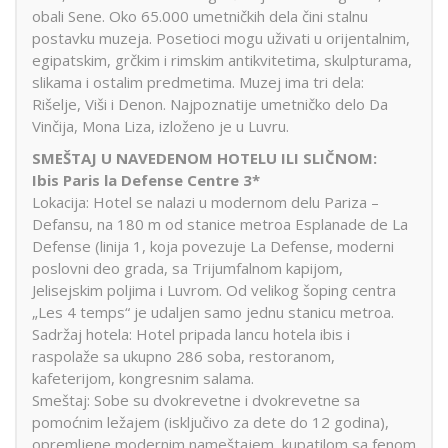
obali Sene. Oko 65.000 umetničkih dela čini stalnu
postavku muzeja. Posetioci mogu uživati u orijentalnim,
egipatskim, grčkim i rimskim antikvitetima, skulpturama,
slikama i ostalim predmetima. Muzej ima tri dela:
Rišelje, Viši i Denon. Najpoznatije umetničko delo Da
Vinčija, Mona Liza, izloženo je u Luvru.
SMEŠTAJ U NAVEDENOM HOTELU ILI SLIČNOM:
Ibis Paris la Defense Centre 3*
Lokacija: Hotel se nalazi u modernom delu Pariza –
Defansu, na 180 m od stanice metroa Esplanade de La
Defense (linija 1, koja povezuje La Defense, moderni
poslovni deo grada, sa Trijumfalnom kapijom,
Jelisejskim poljima i Luvrom. Od velikog šoping centra
„Les 4 temps“ je udaljen samo jednu stanicu metroa.
Sadržaj hotela: Hotel pripada lancu hotela ibis i
raspolaže sa ukupno 286 soba, restoranom,
kafeterijom, kongresnim salama.
Smeštaj: Sobe su dvokrevetne i dvokrevetne sa
pomoćnim ležajem (isključivo za dete do 12 godina),
opremljene modernim nameštajem, kupatilom sa fenom