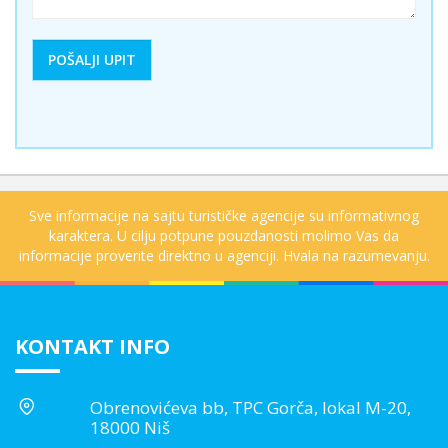
Sve informacije na sajtu turističke agencije su informativnog
karaktera. U cilju potpune pouzdanosti molimo Vas da
informacije proverite direktno u agenciji. Hvala na razumevanju.
KONTAKT INFO
Obrenovićeva bb, TPC Gorča, lokal M-20,
18000 Niš