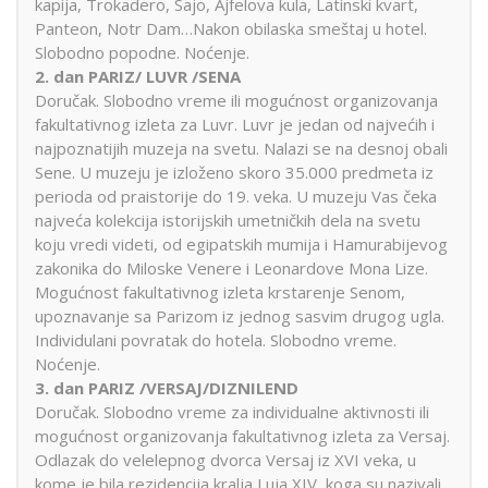
kapija, Trokadero, Sajo, Ajfelova kula, Latinski kvart,
Panteon, Notr Dam…Nakon obilaska smeštaj u hotel.
Slobodno popodne. Noćenje.
2. dan PARIZ/ LUVR /SENA
Doručak. Slobodno vreme ili mogućnost organizovanja
fakultativnog izleta za Luvr. Luvr je jedan od najvećih i
najpoznatijih muzeja na svetu. Nalazi se na desnoj obali
Sene. U muzeju je izloženo skoro 35.000 predmeta iz
perioda od praistorije do 19. veka. U muzeju Vas čeka
najveća kolekcija istorijskih umetničkih dela na svetu
koju vredi videti, od egipatskih mumija i Hamurabijevog
zakonika do Miloske Venere i Leonardove Mona Lize.
Mogućnost fakultativnog izleta krstarenje Senom,
upoznavanje sa Parizom iz jednog sasvim drugog ugla.
Individulani povratak do hotela. Slobodno vreme.
Noćenje.
3. dan PARIZ /VERSAJ/DIZNILEND
Doručak. Slobodno vreme za individualne aktivnosti ili
mogućnost organizovanja fakultativnog izleta za Versaj.
Odlazak do velelepnog dvorca Versaj iz XVI veka, u
kome je bila rezidencija kralja Luja XIV, koga su nazivali