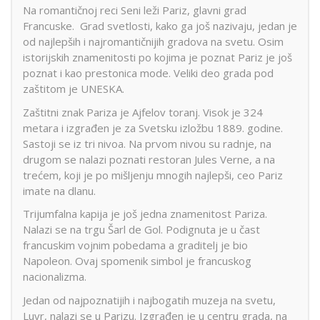
Na romantičnoj reci Seni leži Pariz, glavni grad
Francuske. Grad svetlosti, kako ga još nazivaju, jedan je
od najlepših i najromantičnijih gradova na svetu. Osim
istorijskih znamenitosti po kojima je poznat Pariz je još
poznat i kao prestonica mode. Veliki deo grada pod
zaštitom je UNESKA.
Zaštitni znak Pariza je Ajfelov toranj. Visok je 324
metara i izgrađen je za Svetsku izložbu 1889. godine.
Sastoji se iz tri nivoa. Na prvom nivou su radnje, na
drugom se nalazi poznati restoran Jules Verne, a na
trećem, koji je po mišljenju mnogih najlepši, ceo Pariz
imate na dlanu.
Trijumfalna kapija je još jedna znamenitost Pariza.
Nalazi se na trgu Šarl de Gol. Podignuta je u čast
francuskim vojnim pobedama a graditelj je bio
Napoleon. Ovaj spomenik simbol je francuskog
nacionalizma.
Jedan od najpoznatijih i najbogatih muzeja na svetu,
Luvr, nalazi se u Parizu. Izgrađen je u centru grada, na