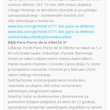
za kosu, klimom, SAT TV-om, WiFi-om(uz doplatu).
Usluga: Noćenje sa doručkom (doručak je po principu
samoposluživanja – kontinentalni švedski sto)
Više informacija o hotelu na
www.ibis.com/gb/hotel-0771-ibis-paris-la-defense-
www.ibis.com/gb/hotel-0771-ibis-paris-la-defense-
centre/index.shtmlcentre/index.shtml
B&B Paris Porte de la Villette 3*
Lokacija: Hotel Paris Porte de la Villette se nalazi na 1,4
km od Grada nauke i industrije i Pariske filarmonije..
Hotel se nalazi u blizini metro stanica Aubervilliers-
Pantin-Kuatre Chemins i Corentin Cariou (linija 7). Hotel
je kompletno renoviran. Otvoren je u februaru 2024.
nakon velikog renoviranja.
Sadržaj hotela: Hotel pripada lancu hotela ibis i
raspolaže sa ukupno 286 soba, restoranom,
kafeterijom, kongresnim salama.
Smeštaj: Sobe su dvokrevetne i dvokrevetne sa
pomoćnim ležajem (isključivo za dete do 12 godina),
opremljene modernim nameštajem, kupatilom sa fenom