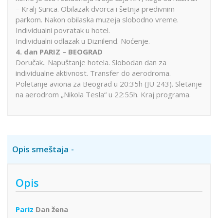
– Kralj Sunca. Obilazak dvorca i šetnja predivnim
parkom. Nakon obilaska muzeja slobodno vreme.
Individualni povratak u hotel.
Individualni odlazak u Diznilend. Noćenje.
4. dan PARIZ – BEOGRAD
Doručak.. Napuštanje hotela. Slobodan dan za
individualne aktivnost. Transfer do aerodroma.
Poletanje aviona za Beograd u 20:35h (JU 243). Sletanje
na aerodrom „Nikola Tesla“ u 22:55h. Kraj programa.
Opis smeštaja
Opis
Pariz
Dan žena