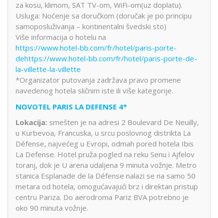
za kosu, klimom, SAT TV-om, WiFi-om(uz doplatu).
Usluga: Noćenje sa doručkom (doručak je po principu
samoposluživanja – kontinentalni švedski sto)
Više informacija o hotelu na
https://www.hotel-bb.com/fr/hotel/paris-porte-
dehttps://www.hotel-bb.com/fr/hotel/paris-porte-de-
la-villette-la-villette
*Organizator putovanja zadržava pravo promene
navedenog hotela sličnim iste ili više kategorije.
NOVOTEL PARIS LA DEFENSE 4*
Lokacija:
smešten je na adresi 2 Boulevard De Neuilly,
u Kurbevoa, Francuska, u srcu poslovnog distrikta La
Défense, najvećeg u Evropi, odmah pored hotela Ibis
La Defense. Hotel pruža pogled na reku Senu i Ajfelov
toranj, dok je U arena udaljena 9 minuta vožnje. Metro
stanica Esplanade de la Défense nalazi se na samo 50
metara od hotela, omogućavajući brz i direktan pristup
centru Pariza. Do aerodroma Pariz BVA potrebno je
oko 90 minuta vožnje.