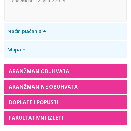
Cenovnik br. 12 od 4.2.2025.
Način plaćanja
Mapa
ARANŽMAN OBUHVATA
ARANŽMAN NE OBUHVATA
DOPLATE I POPUSTI
FAKULTATIVNI IZLETI