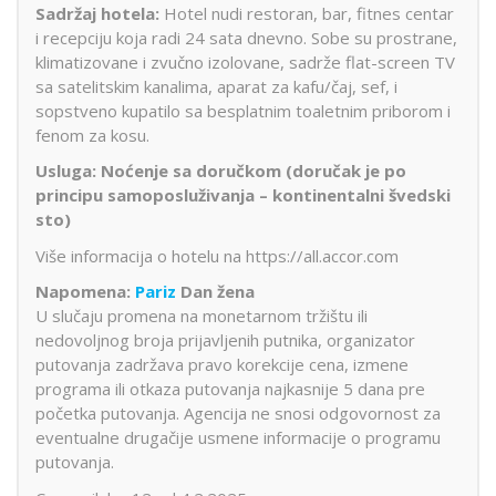
Sadržaj hotela:
Hotel nudi restoran, bar, fitnes centar
i recepciju koja radi 24 sata dnevno. Sobe su prostrane,
klimatizovane i zvučno izolovane, sadrže flat-screen TV
sa satelitskim kanalima, aparat za kafu/čaj, sef, i
sopstveno kupatilo sa besplatnim toaletnim priborom i
fenom za kosu.
Usluga:
Noćenje sa doručkom (doručak je po
principu samoposluživanja – kontinentalni švedski
sto)
Više informacija o hotelu na https://all.accor.com
Napomena:
Pariz
Dan žena
U slučaju promena na monetarnom tržištu ili
nedovoljnog broja prijavljenih putnika, organizator
putovanja zadržava pravo korekcije cena, izmene
programa ili otkaza putovanja najkasnije 5 dana pre
početka putovanja. Agencija ne snosi odgovornost za
eventualne drugačije usmene informacije o programu
putovanja.