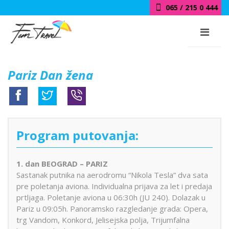
065 / 215 0 444
Pariz Dan žena
Program putovanja:
1. dan BEOGRAD – PARIZ
Sastanak putnika na aerodromu “Nikola Tesla” dva sata
pre poletanja aviona. Individualna prijava za let i predaja
prtljaga. Poletanje aviona u 06:30h (JU 240). Dolazak u
Pariz u 09:05h. Panoramsko razgledanje grada: Opera,
trg Vandom, Konkord, Jelisejska polja, Trijumfalna