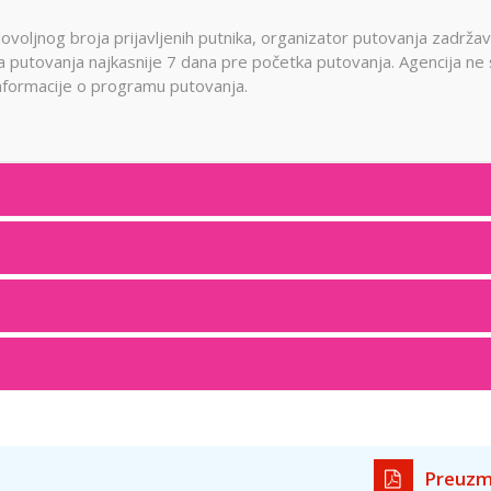
ovoljnog broja prijavljenih putnika, organizator putovanja zadrža
a putovanja najkasnije 7 dana pre početka putovanja. Agencija ne 
formacije o programu putovanja.
Preuzm