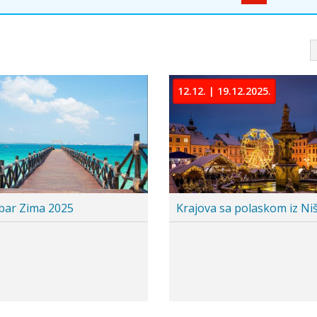
12.12. | 19.12.2025.
1.maj
Krajova sa polaskom iz Niša
Alzas i Švarcvald