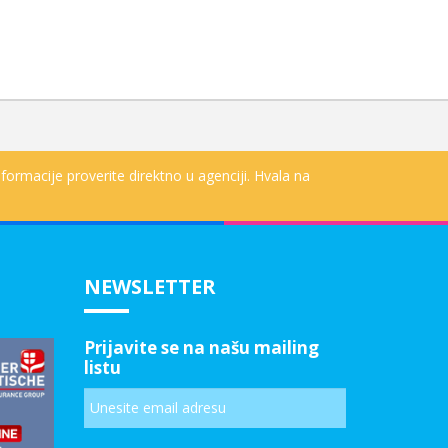
formacije proverite direktno u agenciji. Hvala na
NEWSLETTER
Prijavite se na našu mailing
listu