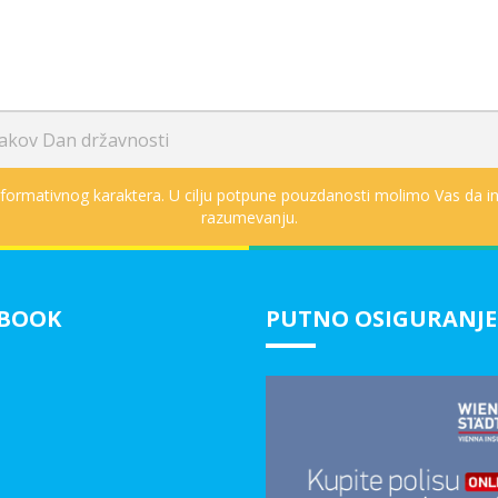
akov Dan državnosti
informativnog karaktera. U cilju potpune pouzdanosti molimo Vas da in
razumevanju.
EBOOK
PUTNO OSIGURANJE