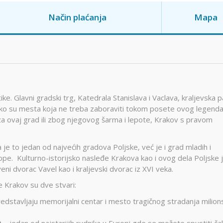
Način plaćanja
Mapa
ike. Glavni gradski trg, Katedrala Stanislava i Vaclava, kraljevska p
svakako su mesta koja ne treba zaboraviti tokom posete ovog legend
 za ovaj grad ili zbog njegovog šarma i lepote, Krakov s pravom
 je to jedan od najvećih gradova Poljske, već je i grad mladih i
Evrope. Kulturno-istorijsko nasleđe Krakova kao i ovog dela Poljske 
i dvorac Vavel kao i kraljevski dvorac iz XVI veka.
 Krakov su dve stvari:
redstavljaju memorijalni centar i mesto tragičnog stradanja milion
)
– jedan od najstarijih rudnika u Evropi gde se možete spustiti č