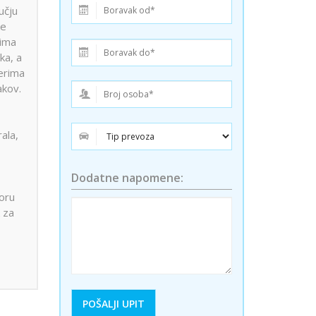
ini
Solun polazak iz Niša
učju
ke
Temišvar polazak iz Niša
 ima
ka, a
zerima
akov.
ala,
Dodatne napomene:
goru
 za