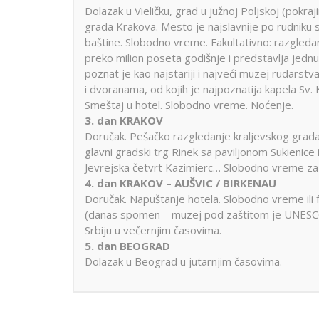
Dobre Vode
Alanja
Dolazak u Vieličku, grad u južnoj Poljskoj (pokr
Minhen
Moskva
Miško
grada Krakova. Mesto je najslavnije po rudniku s
Krstarenje
Prag
Pariz
Peru
baštine. Slobodno vreme. Fakultativno: razgledanje
guletom
Portorož
Portugal
Rim
preko milion poseta godišnje i predstavlja jednu
poznat je kao najstariji i najveći muzej rudars
Segedin
Sarajevo
Solun
i dvoranama, od kojih je najpoznatija kapela Sv
Stokholm
Švajcarska
Skandi
Lošinj
Hurg
Smeštaj u hotel. Slobodno vreme. Noćenje.
Aja Napa i
Istra
Šarm E
3. dan KRAKOV
Trebinje
Trst
Venec
Protaras
Doručak. Pešačko razgledanje kraljevskog grada 
Krsta
Dubrovnik
glavni gradski trg Rinek sa paviljonom Sukienice 
Vroclav
Limasol
Nilom
Jadranska
Jevrejska četvrt Kazimierc… Slobodno vreme za i
Larnaka
ostrva
4. dan KRAKOV – AUŠVIC / BIRKENAU
Doručak. Napuštanje hotela. Slobodno vreme ili fa
(danas spomen – muzej pod zaštitom je UNESCO
Srbiju u večernjim časovima.
5. dan BEOGRAD
Dolazak u Beograd u jutarnjim časovima.