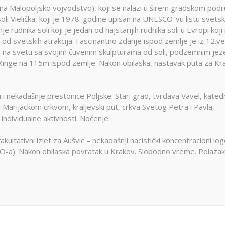
Montekat
ajina Malopoljsko vojvodstvo), koji se nalazi u širem gradskom podr
lc
Ohrid
oli Vielička, koji je 1978. godine upisan na UNESCO-vu listu svets
đa
Provansa
 rudnika soli koji je jedan od najstarijih rudnika soli u Evropi koji
Rejkjavik
 od svetskih atrakcija. Fascinantno zdanje ispod zemlje je iz 12.ve
tva na svetu sa svojim čuvenim skulpturama od soli, podzemnim je
Temišvar
. Kinge na 115m ispod zemlje. Nakon obilaska, nastavak puta za Kr
Sankt
navija
ada
Ohrid
Banje Srbije
Petersburg
l Šeik
Etno sela
ija
Valensija
i nekadašnje prestonice Poljske: Stari grad, tvrđava Vavel, katedr
renje
i Marijackom crkvom, kraljevski put, crkva Svetog Petra i Pavla,
ndividualne aktivnosti. Noćenje.
kultativni izlet za Aušvic – nekadašnji nacistički koncentracioni lo
-a). Nakon obilaska povratak u Krakov. Slobodno vreme. Polazak