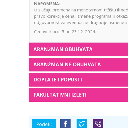
NAPOMENA:
U slučaju promena na monetarnom tržištu ili ned
pravo korekcije cena, izmene programa ili otkaz
odgovornost za eventualne drugačije usmene in
Cenovnik broj 5 od 23.12. 2024.
ARANŽMAN OBUHVATA
ARANŽMAN NE OBUHVATA
DOPLATE I POPUSTI
FAKULTATIVNI IZLETI
Podeli: