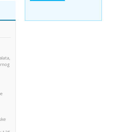
alata,
arnog
je
ske
ak 125