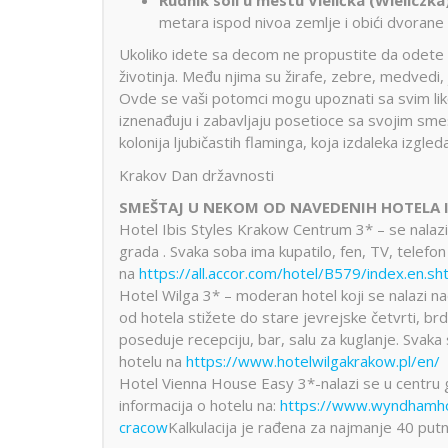
metara ispod nivoa zemlje i obići dvorane 
Ukoliko idete sa decom ne propustite da odete u
životinja. Među njima su žirafe, zebre, medvedi, je
Ovde se vaši potomci mogu upoznati sa svim liko
iznenađuju i zabavljaju posetioce sa svojim sme
kolonija ljubičastih flaminga, koja izdaleka izgl
Krakov Dan državnosti
SMEŠTAJ U NEKOM OD NAVEDENIH HOTELA I
Hotel Ibis Styles Krakow Centrum 3* – se nalazi
grada . Svaka soba ima kupatilo, fen, TV, telefon i
na
https://all.accor.com/hotel/B579/index.en.sh
Hotel Wilga 3* – moderan hotel koji se nalazi nad
od hotela stižete do stare jevrejske četvrti, br
poseduje recepciju, bar, salu za kuglanje. Svaka s
hotelu na
https://www.hotelwilgakrakow.pl/en/
Hotel Vienna House Easy 3*-nalazi se u centru g
informacija o hotelu na:
https://www.wyndhamho
cracow
Kalkulacija je rađena za najmanje 40 putn