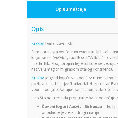
Opis smeštaja
Opis
Krakov
Dan državnosti
Šarmantan Krakov će impresionirati ljubitelje ant
logor smrti “Aušvic” , rudnik soli “Velička” – 
grada. Bilo zbog brojnih legendi koje se vezuju
nazivaju magičnim gradom starog kontinenta.
Krakov
je grad koji će vas oduševiti. Ne samo da
pozitivnih ljudi i najveći univeriztetski centar 
veoma bogato. Šetajući se gradom videćete čuven
Ono što ne treba da propustite kada posećujete
Čuveni logori Aušvic i Birkenau –
koji p
populacije Jevreja i drugih nacija
Rudnik soli u mestu Vielička (Wieliczka