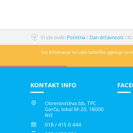
Vi ste ovde:
Početna
/
Dan državnosti
/
Kr
Sve informacije na sajtu turističke agencije su 
KONTAKT INFO
FAC
Obrenovićeva bb, TPC
Gorča, lokal M-20, 18000
Niš
018 / 415 0 444