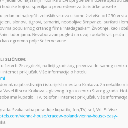
i hodnike koji su speciljano preuređene za turističke posete
 jedan od najlepših zoloških vrtova u kome živi više od 250 vrsta
leni, slonovi, tigrovi, tamarini, neodoljive šimpanze, surikati i lem
vima popularnog crtanog filma “Madagaskar”. Životinje, kao i obi
šnim ludorijama. Nezaboravan pogled na ovaj zoološki vrt pruža
eda kao ogromno polje šećerne vune.
LI SLIČNOM:
 u četvrti Grzegórzki, na liniji gradskog prevoza do samog centra
 internet priključak. Više informacija o hotelu
tml
omak najatraktivnijih i istorijskih mesta u Krakovu. Za nekoliko m
da Vavel ili srca Krakova – glavnog trga u centru Starog grada. Hot
oba ima kupatilo, TV, telefon i internet priključak. Više informacija
rada. Svaka soba poseduje kupatilo, fen,TV, sef, WI-Fi. Vise
tels.com/vienna-house/cracow-poland/vienna-house-easy-
ika.