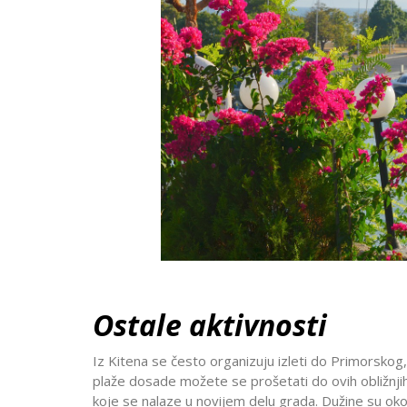
Ostale aktivnosti
Iz Kitena se često organizuju izleti do Primorskog
plaže dosade možete se prošetati do ovih obližnjih
koje se nalaze u novijem delu grada. Dužine su oko 