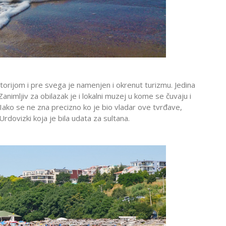
orijom i pre svega je namenjen i okrenut turizmu. Jedina
nimljiv za obilazak je i lokalni muzej u kome se čuvaju i
. Iako se ne zna precizno ko je bio vladar ove tvrđave,
rdovizki koja je bila udata za sultana.