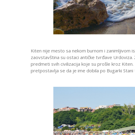
Kiten nije mesto sa nekom burnom i zanimljivom ist
zaovstavština su ostaci antičke tvrđave Urdoviza. Za
predmeti svih civilizacija koje su prošle kroz Kiten
pretpostavlja se da je ime dobila po Bugarki Stani U