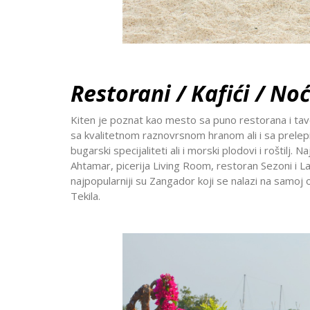
Restorani / Kafići / Noć
Kiten je poznat kao mesto sa puno restorana i tave
sa kvalitetnom raznovrsnom hranom ali i sa prele
bugarski specijaliteti ali i morski plodovi i roštilj.
Ahtamar, picerija Living Room, restoran Sezoni i Lag
najpopularniji su Zangador koji se nalazi na samoj ob
Tekila.