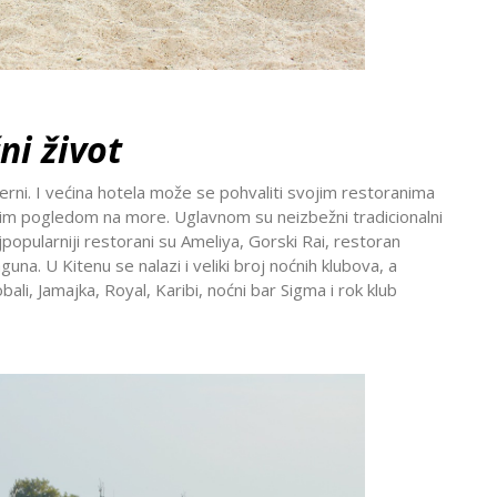
ni život
rni. I većina hotela može se pohvaliti svojim restoranima
pim pogledom na more. Uglavnom su neizbežni tradicionalni
 Najpopularniji restorani su Ameliya, Gorski Rai, restoran
una. U Kitenu se nalazi i veliki broj noćnih klubova, a
ali, Jamajka, Royal, Karibi, noćni bar Sigma i rok klub