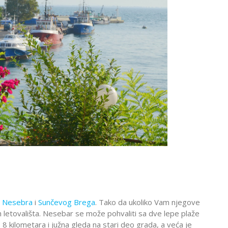
,
Nesebra
i
Sunčevog Brega
. Tako da ukoliko Vam njegove
 letovališta. Nesebar se može pohvaliti sa dve lepe plaže
8 kilometara i južna gleda na stari deo grada, a veća je