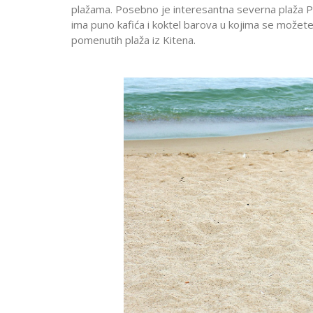
plažama. Posebno je interesantna severna plaža P
ima puno kafića i koktel barova u kojima se možete 
pomenutih plaža iz Kitena.