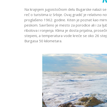
Dobre Vode
Alanja
Minhen
Moskva
Miško
Krstarenje
Na krajnjem jugoistočnom delu Bugarske nalazi se K
Prag
Pariz
Peru
reč o turistima iz Srbije. Ovaj gradić je relativno 
guletom
Portorož
Portugal
Rim
proglašeno 1962. godine. Kiten je poznat kao mirn
peskom. Savršeno je mesto za porodice ali i za lj
Segedin
Sarajevo
Solun
ribolova i ronjenja. Klima je dosta prijatna, pros
Stokholm
Švajcarska
Skandi
Lošinj
Hurg
stepeni, a temperatura vode kreće se oko 26 ste
Aja Napa i
Istra
Šarm E
Burgasa 50 kilometara.
Trebinje
Trst
Venec
Protaras
Krsta
Dubrovnik
Vroclav
Limasol
Nilom
Jadranska
Larnaka
ostrva