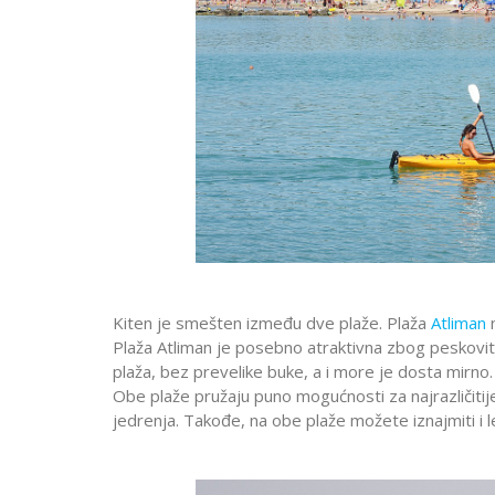
Kiten je smešten između dve plaže. Plaža
Atliman
n
Plaža Atliman je posebno atraktivna zbog peskoviti
plaža, bez prevelike buke, a i more je dosta mirn
Obe plaže pružaju puno mogućnosti za najrazličitije 
jedrenja. Takođe, na obe plaže možete iznajmiti i le