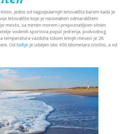
Montekat
lc
Ohrid
iten, jedno od najpopularnijih letovališta barem kada je
đa
Provansa
novije letovalište koje je nacionalnim odmaralištem
Rejkjavik
ije mesto, sa mirnim morem i prepoznatljivim sitnim
ubitelje vodenih sportova poput jedrenja, podvodnog
Temišvar
ečna temperatura vazduha tokom letnjih meseci je 28
Sankt
navija
ada
Ohrid
Banje Srbije
peni. Od
Sofije
je udaljen oko 450 kilometara istočno, a od
Petersburg
l Šeik
Etno sela
ija
Valensija
renje