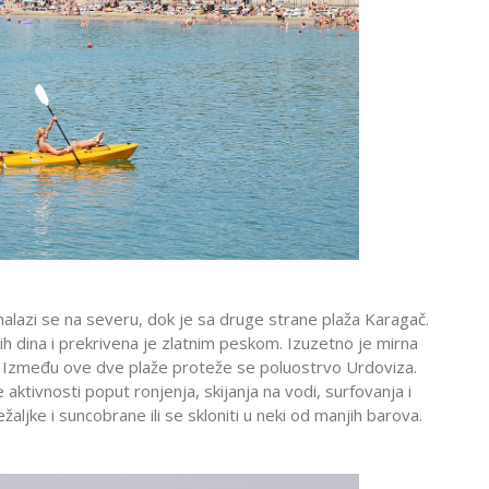
alazi se na severu, dok je sa druge strane plaža Karagač.
h dina i prekrivena je zlatnim peskom. Izuzetno je mirna
o. Između ove dve plaže proteže se poluostrvo Urdoviza.
aktivnosti poput ronjenja, skijanja na vodi, surfovanja i
žaljke i suncobrane ili se skloniti u neki od manjih barova.