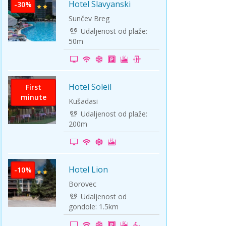
Hotel Slavyanski
-30%
Sunčev Breg
Udaljenost od plaže:
50m
Hotel Soleil
First
minute
Kušadasi
Udaljenost od plaže:
200m
Hotel Lion
-10%
Borovec
Udaljenost od
gondole: 1.5km