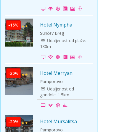
ini
Solun polazak iz Niša
Temišvar polazak iz Niša
Hotel Nympha
-15%
Russalka
Sunčev Breg
Udaljenost od plaže:
180m
Hotel Merryan
-20%
Pamporovo
Udaljenost od
gondole: 1.5km
Hotel Mursalitsa
-20%
Pamporovo