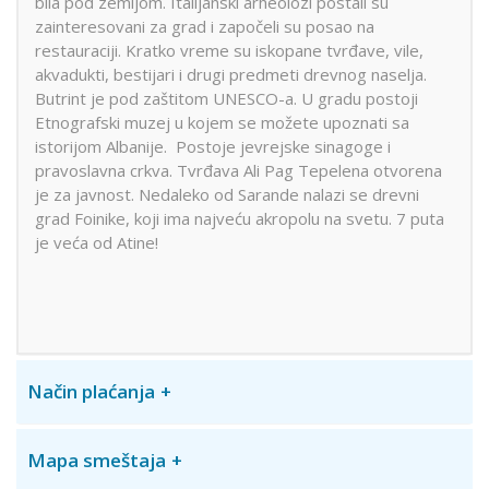
bila pod zemljom. Italijanski arheolozi postali su
zainteresovani za grad i započeli su posao na
restauraciji. Kratko vreme su iskopane tvrđave, vile,
akvadukti, bestijari i drugi predmeti drevnog naselja.
Butrint je pod zaštitom UNESCO-a. U gradu postoji
Etnografski muzej u kojem se možete upoznati sa
istorijom Albanije. Postoje jevrejske sinagoge i
pravoslavna crkva. Tvrđava Ali Pag Tepelena otvorena
je za javnost. Nedaleko od Sarande nalazi se drevni
grad Foinike, koji ima najveću akropolu na svetu. 7 puta
je veća od Atine!
Način plaćanja
Mapa smeštaja