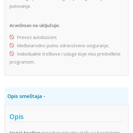
putovanja.
Aranžman ne uključuje:
Prevoz autobusom;
Međunarodno putno zdravstveno osiguranje;
Individualne troškove i usluge koje nisu predviđene
programom.
Opis smeštaja
Opis
Hotel Apollon
poseduje privatnu plažu sa besplatnim