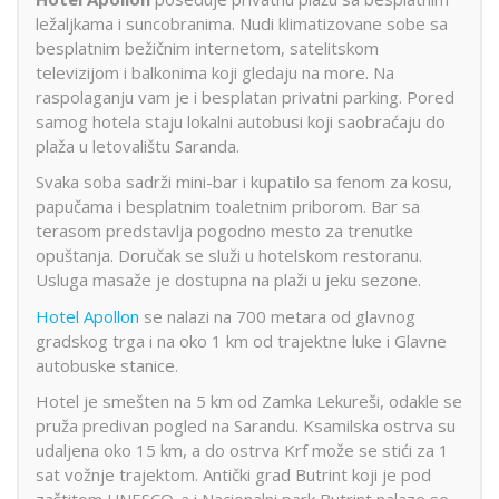
ležaljkama i suncobranima. Nudi klimatizovane sobe sa
besplatnim bežičnim internetom, satelitskom
televizijom i balkonima koji gledaju na more. Na
raspolaganju vam je i besplatan privatni parking. Pored
samog hotela staju lokalni autobusi koji saobraćaju do
plaža u letovalištu Saranda.
Svaka soba sadrži mini-bar i kupatilo sa fenom za kosu,
papučama i besplatnim toaletnim priborom. Bar sa
terasom predstavlja pogodno mesto za trenutke
opuštanja. Doručak se služi u hotelskom restoranu.
Usluga masaže je dostupna na plaži u jeku sezone.
Hotel Apollon
se nalazi na 700 metara od glavnog
gradskog trga i na oko 1 km od trajektne luke i Glavne
autobuske stanice.
Hotel je smešten na 5 km od Zamka Lekureši, odakle se
pruža predivan pogled na Sarandu. Ksamilska ostrva su
udaljena oko 15 km, a do ostrva Krf može se stići za 1
sat vožnje trajektom. Antički grad Butrint koji je pod