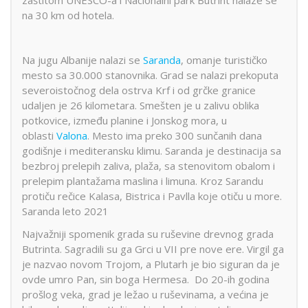
zaštitom UNESCO-a i Nacionalni park Butrint nalaze se
na 30 km od hotela.
Na jugu Albanije nalazi se
Saranda
, omanje turističko
mesto sa 30.000 stanovnika. Grad se nalazi prekoputa
severoistočnog dela ostrva Krf i od grčke granice
udaljen je 26 kilometara. Smešten je u zalivu oblika
potkovice, između planine i Jonskog mora, u
oblasti
Valona
. Mesto ima preko 300 sunčanih dana
godišnje i mediteransku klimu. Saranda je destinacija sa
bezbroj prelepih zaliva, plaža, sa stenovitom obalom i
prelepim plantažama maslina i limuna. Kroz Sarandu
protiču rečice Kalasa, Bistrica i Pavlla koje otiču u more.
Saranda leto 2021
Najvažniji spomenik grada su ruševine drevnog grada
Butrinta. Sagradili su ga Grci u VII pre nove ere. Virgil ga
je nazvao novom Trojom, a Plutarh je bio siguran da je
ovde umro Pan, sin boga Hermesa. Do 20-ih godina
prošlog veka, grad je ležao u ruševinama, a većina je