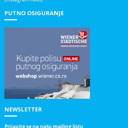
PUTNO OSIGURANJE
NEWSLETTER
Prijavite se na našu mailing listu