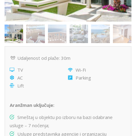
Udaljenost od plaže: 30m
TV
Wi-Fi
AC
Parking
Lift
Aranžman uključuje:
Smeštaj u objektu po izboru na bazi odabrane
usluge – 7 noćenja;
Usluge predstavnika agencije i organizaciju