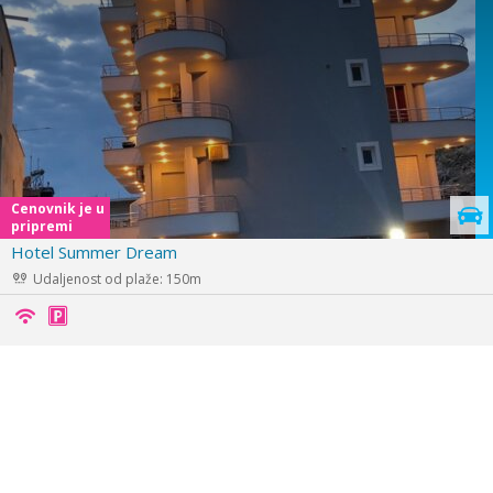
o
u
s
Hotel Alpha
Udaljenost od plaže: 200m