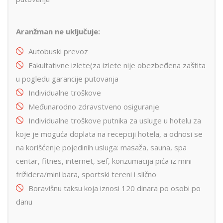
Aranžman ne uključuje:
Autobuski prevoz
Fakultativne izlete(za izlete nije obezbeđena zaštita
u pogledu garancije putovanja
Individualne troškove
Međunarodno zdravstveno osiguranje
Individualne troškove putnika za usluge u hotelu za
koje je moguća doplata na recepciji hotela, a odnosi se
na korišćenje pojedinih usluga: masaža, sauna, spa
centar, fitnes, internet, sef, konzumacija pića iz mini
frižidera/mini bara, sportski tereni i slično
Boravišnu taksu koja iznosi 120 dinara po osobi po
danu