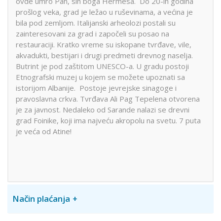
ovde umro Pan, sin boga Hermesa. Do 20-ih godina
prošlog veka, grad je ležao u ruševinama, a većina je
bila pod zemljom. Italijanski arheolozi postali su
zainteresovani za grad i započeli su posao na
restauraciji. Kratko vreme su iskopane tvrđave, vile,
akvadukti, bestijari i drugi predmeti drevnog naselja.
Butrint je pod zaštitom UNESCO-a. U gradu postoji
Etnografski muzej u kojem se možete upoznati sa
istorijom Albanije. Postoje jevrejske sinagoge i
pravoslavna crkva. Tvrđava Ali Pag Tepelena otvorena
je za javnost. Nedaleko od Sarande nalazi se drevni
grad Foinike, koji ima najveću akropolu na svetu. 7 puta
je veća od Atine!
Način plaćanja