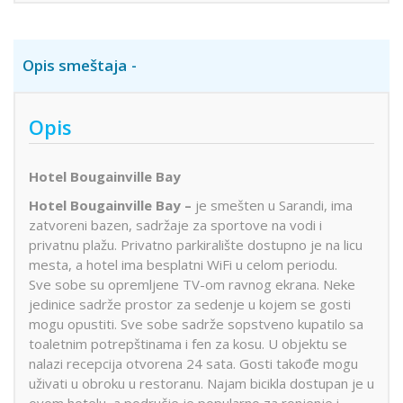
Opis smeštaja
Opis
Hotel Bougainville Bay
Hotel Bougainville Bay –
je smešten u Sarandi, ima
zatvoreni bazen, sadržaje za sportove na vodi i
privatnu plažu. Privatno parkiralište dostupno je na licu
mesta, a hotel ima besplatni WiFi u celom periodu.
Sve sobe su opremljene TV-om ravnog ekrana. Neke
jedinice sadrže prostor za sedenje u kojem se gosti
mogu opustiti. Sve sobe sadrže sopstveno kupatilo sa
toaletnim potrepštinama i fen za kosu. U objektu se
nalazi recepcija otvorena 24 sata. Gosti takođe mogu
uživati u obroku u restoranu. Najam bicikla dostupan je u