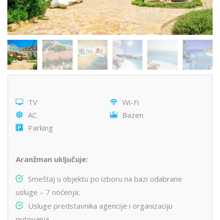
TV
Wi-Fi
AC
Bazen
Parking
Aranžman uključuje:
Smeštaj u objektu po izboru na bazi odabrane
usluge – 7 noćenja;
Usluge predstavnika agencije i organizaciju
putovanja