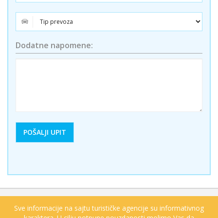
Dodatne napomene:
Sve informacije na sajtu turističke agencije su informativnog
karaktera. U cilju potpune pouzdanosti molimo Vas da