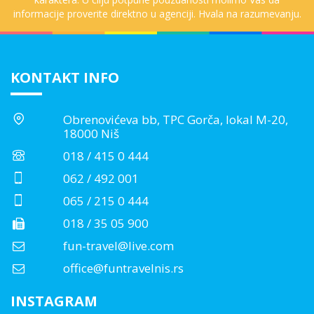
informacije proverite direktno u agenciji. Hvala na razumevanju.
KONTAKT INFO
Obrenovićeva bb, TPC Gorča, lokal M-20,
18000 Niš
018 / 415 0 444
062 / 492 001
065 / 215 0 444
018 / 35 05 900
fun-travel@live.com
office@funtravelnis.rs
INSTAGRAM