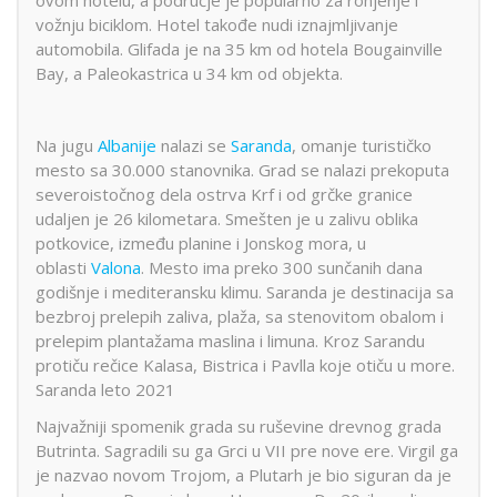
ovom hotelu, a područje je popularno za ronjenje i
vožnju biciklom. Hotel takođe nudi iznajmljivanje
automobila. Glifada je na 35 km od hotela Bougainville
Bay, a Paleokastrica u 34 km od objekta.
Na jugu
Albanije
nalazi se
Saranda
, omanje turističko
mesto sa 30.000 stanovnika. Grad se nalazi prekoputa
severoistočnog dela ostrva Krf i od grčke granice
udaljen je 26 kilometara. Smešten je u zalivu oblika
potkovice, između planine i Jonskog mora, u
oblasti
Valona
. Mesto ima preko 300 sunčanih dana
godišnje i mediteransku klimu. Saranda je destinacija sa
bezbroj prelepih zaliva, plaža, sa stenovitom obalom i
prelepim plantažama maslina i limuna. Kroz Sarandu
protiču rečice Kalasa, Bistrica i Pavlla koje otiču u more.
Saranda leto 2021
Najvažniji spomenik grada su ruševine drevnog grada
Butrinta. Sagradili su ga Grci u VII pre nove ere. Virgil ga
je nazvao novom Trojom, a Plutarh je bio siguran da je