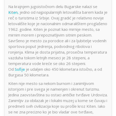
Na krajnjem jugoistočnom delu Bugarske nalazi se
Kiten
, jedno od najpopularnijih letovališta barem kada je
reč o turistima iz Srbije. Ovaj gradić je relativno novije
letovalište koje je nacionalnim odmaralištem proglašeno
1962. godine. Kiten je poznat kao mirnije mesto, sa
mirnim morem i prepoznatljivim sitnim peskom.
Savršeno je mesto za porodice ali i za ljubitelje vodenih
sportova poput jedrenja, podvodnog ribolova i
ronjenja. Klima je dosta prijatna, prosečna temperatura
vazduha tokom letnjih meseci je 28 stepeni, a
temperatura vode kreće se oko 26 stepeni.
Od
Sofije
je udaljen oko 450 kilometara istočno, a od
Burgasa 50 kilometara.
Kiten nije mesto sa nekom burnom i zanimljivom
istorijom i pre svega je namenjen i okrenut turizmu.
Jedina zaovstavština su ostaci antičke tvrđave Urdoviza.
Zanimljiv za obilazak je i lokalni muzej u kome se čuvaju i
predmeti svih civilizacija koje su prošle kroz Kiten. Iako
se ne zna precizno ko je bio vladar ove tvrđave,