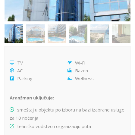
TV
Wi-Fi
AC
Bazen
Parking
Wellness
Aranžman uključuje:
smeštaj u objektu po izboru na bazi izabrane usluge
za 10 noćenja
tehničko vođstvo i organizaciju puta