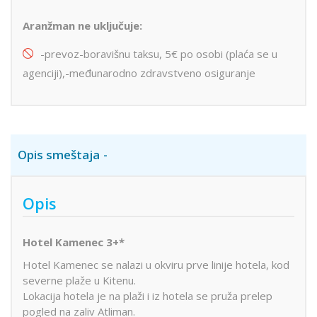
Aranžman ne uključuje:
-prevoz-boravišnu taksu, 5€ po osobi (plaća se u
agenciji),-međunarodno zdravstveno osiguranje
Opis smeštaja
Opis
Hotel Kamenec 3+*
Hotel Kamenec se nalazi u okviru prve linije hotela, kod
severne plaže u Kitenu.
Lokacija hotela je na plaži i iz hotela se pruža prelep
pogled na zaliv Atliman.