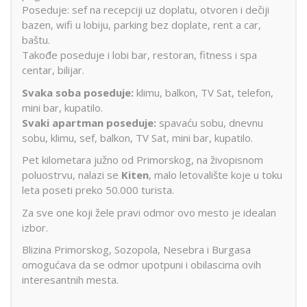
Poseduje: sef na recepciji uz doplatu, otvoren i dečiji
bazen, wifi u lobiju, parking bez doplate, rent a car,
baštu.
Takođe poseduje i lobi bar, restoran, fitness i spa
centar, bilijar.
Svaka soba poseduje:
klimu, balkon, TV Sat, telefon,
mini bar, kupatilo.
Svaki apartman poseduje:
spavaću sobu, dnevnu
sobu, klimu, sef, balkon, TV Sat, mini bar, kupatilo.
Pet kilometara južno od Primorskog, na živopisnom
poluostrvu, nalazi se
Kiten
, malo letovalište koje u toku
leta poseti preko 50.000 turista.
Za sve one koji žele pravi odmor ovo mesto je idealan
izbor.
Blizina Primorskog, Sozopola, Nesebra i Burgasa
omogućava da se odmor upotpuni i obilascima ovih
interesantnih mesta.