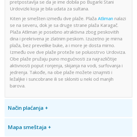
pretpostavlja se da je ime dobila po Bugarki Stani
Urdovizki koja je bila udata za sultana.
Kiten je smešten između dve plaže. Plaža
Atliman
nalazi
se na severu, dok je sa druge strane plaža Karagač.
Plaža Atliman je posebno atraktivna zbog peskovitih
dina i prekrivena je zlatnim peskom. Izuzetno je mirna
plaža, bez prevelike buke, a i more je dosta mirno.
Između ove dve plaže proteže se poluostrvo Urdoviza.
Obe plaže pružaju puno mogućnosti za najrazličitije
aktivnosti poput ronjenja, skijanja na vodi, surfovanja i
jedrenja. Takođe, na obe plaže možete iznajmiti i
ležaljke i suncobrane ili se skloniti u neki od manjih
barova.
Način plaćanja
Mapa smeštaja