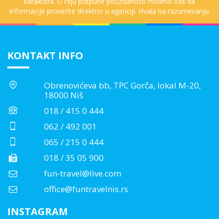
karaktera. U cilju potpune pouzdanosti molimo Vas da
informacije proverite direktno u agenciji. Hvala na razumevanju.
KONTAKT INFO
Obrenovićeva bb, TPC Gorča, lokal M-20,
18000 Niš
018 / 415 0 444
062 / 492 001
065 / 215 0 444
018 / 35 05 900
fun-travel@live.com
office@funtravelnis.rs
INSTAGRAM