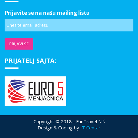
Prijavite se na našu mailing listu
PRIJATELJ SAJTA:
Copyright © 2018 - FunTravel Niš
Design & Coding by
IT Centar