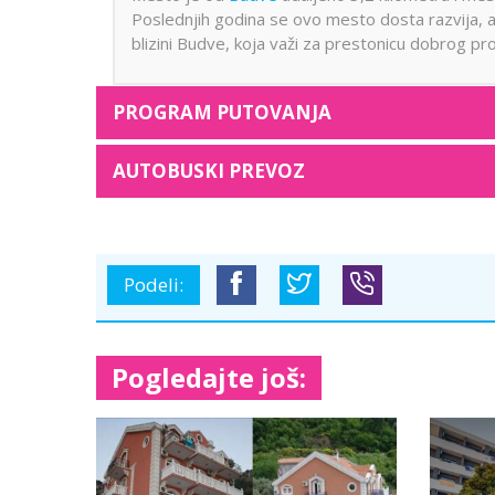
Poslednjih godina se ovo mesto dosta razvija, a
blizini Budve, koja važi za prestonicu dobrog p
PROGRAM PUTOVANJA
AUTOBUSKI PREVOZ
Podeli:
Pogledajte još: