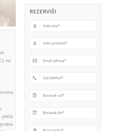
REZERVIŠI
ke
C), na
stveno
u
– plaća
.godina