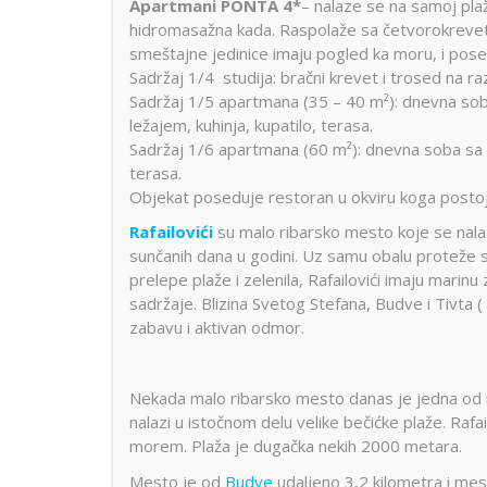
Apartmani PONTA 4*
– nalaze se na samoj plaž
hidromasažna kada. Raspolaže sa četvorokrevet
smeštajne jedinice imaju pogled ka moru, i pose
Sadržaj 1/4 studija: bračni krevet i trosed na raz
Sadržaj 1/5 apartmana (35 – 40 m²): dnevna sob
ležajem, kuhinja, kupatilo, terasa.
Sadržaj 1/6 apartmana (60 m²): dnevna soba sa 
terasa.
Objekat poseduje restoran u okviru koga postoj
Rafailovići
su malo ribarsko mesto koje se nala
sunčanih dana u godini. Uz samu obalu proteže
prelepe plaže i zelenila, Rafailovići imaju marinu 
sadržaje. Blizina Svetog Stefana, Budve i Tivta 
zabavu i aktivan odmor.
Nekada malo ribarsko mesto danas je jedna od na
nalazi u istočnom delu velike bečićke plaže. Rafai
morem. Plaža je dugačka nekih 2000 metara.
Mesto je od
Budve
udaljeno 3,2 kilometra i me