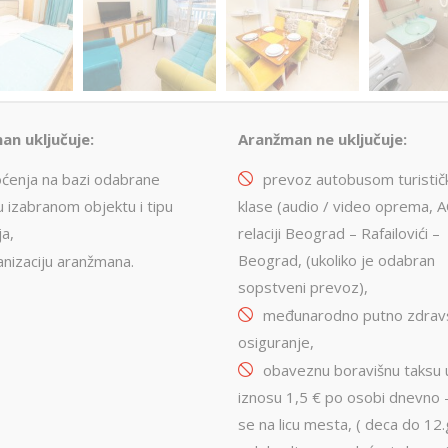
an uključuje:
Aranžman ne uključuje:
oćenja na bazi odabrane
prevoz autobusom turistič
u izabranom objektu i tipu
klase (audio / video oprema, A
a,
relaciji Beograd – Rafailovići –
Beograd, (ukoliko je odabran
anizaciju aranžmana.
sopstveni prevoz),
međunarodno putno zdrav
osiguranje,
obaveznu boravišnu taksu 
iznosu 1,5 € po osobi dnevno 
se na licu mesta, ( deca do 12