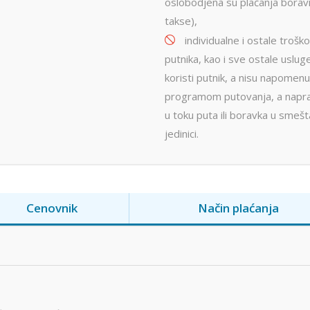
oslobodjena su plaćanja borav
takse),
individualne i ostale trošk
putnika, kao i sve ostale uslug
koristi putnik, a nisu napomen
programom putovanja, a napr
u toku puta ili boravka u smešt
jedinici.
Cenovnik
Način plaćanja