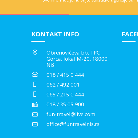
KONTAKT INFO
FAC
Obrenovićeva bb, TPC
Gorča, lokal M-20, 18000
Niš
018 / 415 0 444
062 / 492 001
065 / 215 0 444
018 / 35 05 900
fun-travel@live.com
office@funtravelnis.rs