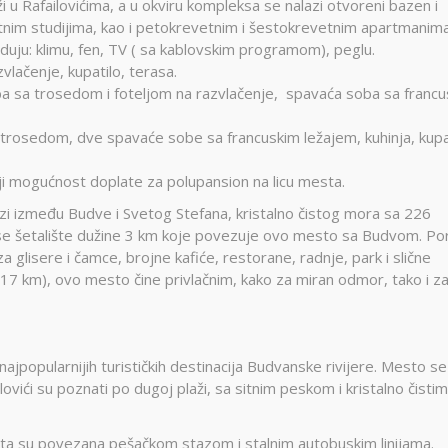
i u Rafailovićima, a u okviru kompleksa se nalazi otvoreni bazen i
nim studijima, kao i petokrevetnim i šestokrevetnim apartmanima
duju: klimu, fen, TV ( sa kablovskim programom), peglu.
vlačenje, kupatilo, terasa.
a sa trosedom i foteljom na razvlačenje, spavaća soba sa franc
trosedom, dve spavaće sobe sa francuskim ležajem, kuhinja, kupat
i mogućnost doplate za polupansion na licu mesta.
zi između Budve i Svetog Stefana, kristalno čistog mora sa 226
 se šetalište dužine 3 km koje povezuje ovo mesto sa Budvom. Po
za glisere i čamce, brojne kafiće, restorane, radnje, park i slične
( 17 km), ovo mesto čine privlačnim, kako za miran odmor, tako i z
jpopularnijih turističkih destinacija Budvanske rivijere. Mesto se
lovići su poznati po dugoj plaži, sa sitnim peskom i kristalno čistim
sta su povezana pešačkom stazom i stalnim autobuskim linijama.