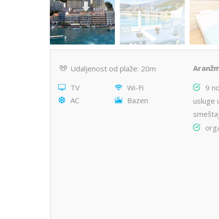
Aranžm
Udaljenost od plaže: 20m
TV
Wi-Fi
9 n
AC
Bazen
usluge 
smeštaj
org