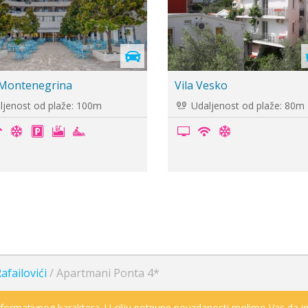
ik je
remi
ani M Rafailovići
Vila Tanja
jenost od plaže: 100m
Udaljenost od plaže: 29m
afailovići
/
Apartmani Ponta 4*
informativnog karaktera. U cilju potpune pouzdanosti molimo Vas da in