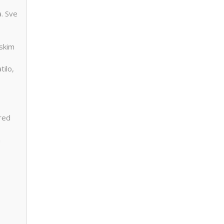
. Sve
uskim
ilo,
red
a