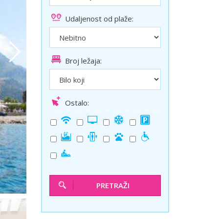
ini
Solun polazak iz Niša
Udaljenost od plaže:
Temišvar polazak iz Niša
Broj ležaja:
Ostalo:
PRETRAŽI