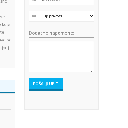
išne
ove
e koje
ute
Dodatne napomene:
ave se
ajnoj