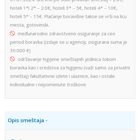
hoteli 1*i 2* – 2.0€, hoteli 3* – 5€, hoteli 4* – 10€,
hoteli 5* – 15€. Plaćanje boravišne takse se vrši na licu
mesta, gotovinski.
međunarodno zdravstveno osiguranje za ceo
period boravka (izdaje se u agenciji, osigurana suma je
30.000 €)
održavanje higijene smeštajnih jedinica tokom
boravka kao i sredstva za higijenu (važi samo za privatni
smeštaj) fakultativne izlete i ulaznice, kao i ostale
individualne i nepomenute troškove.
Opis smeštaja