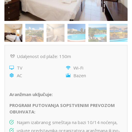
Udaljenost od plaže: 150m
TV
Wi-Fi
AC
Bazen
Aranžman uključuje:
PROGRAM PUTOVANJA SOPSTVENIM PREVOZOM
OBUHVATA:
Najam izabranog smeštaja na bazi 10/14 noćenja,
usluge predstavnika organizatora aranžmana ili ino-