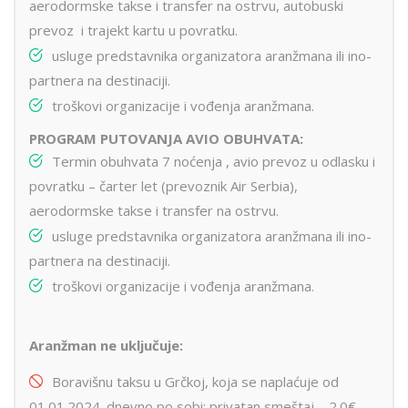
aerodormske takse i transfer na ostrvu, autobuski
prevoz i trajekt kartu u povratku.
usluge predstavnika organizatora aranžmana ili ino-
partnera na destinaciji.
troškovi organizacije i vođenja aranžmana.
PROGRAM PUTOVANJA AVIO OBUHVATA:
Termin obuhvata 7 noćenja , avio prevoz u odlasku i
povratku – čarter let (prevoznik Air Serbia),
aerodormske takse i transfer na ostrvu.
usluge predstavnika organizatora aranžmana ili ino-
partnera na destinaciji.
troškovi organizacije i vođenja aranžmana.
Aranžman ne uključuje:
Boravišnu taksu u Grčkoj, koja se naplaćuje od
01.01.2024. dnevno po sobi: privatan smeštaj – 2.0€,