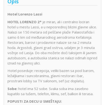
Opis
Hotel Lorenzo Lassi
HOTEL LORENZO 2*
je miran, ali i centralno lociran
hotel u mestu Lassi, a u neposrednoj blizini glavne ulice.
Nalazi se 150 metara od peščane plaže Palaiostafida i
samo 6 km od međunarodnog aerodroma Kefalonija.
Restorani, barovi i prodavnice nalaze se na 2 minuta
hoda. Argostoli, glavni grad ostrva, udaljen je 3 minuta
vožnje od Lasija. Do oba možete doći taksijem ili javnim
autobusom, a autobuska stanica se nalazi odmah ispred
iznad na glavnoj ulici.
Hotel poseduje: recepcija, veliki bazen sa pool barom,
ležaljkama i suncobranima, glavni restoran i bar,
prostrani lobby sa TV salonom, sef (uz doplatu).
Sobe:
hotel ima 52 sobe. Svaka soba ima zasebno
kupatilo sa tušem, telefon, klimu, sef, balkon ili terasa.
POPUSTI ZA DECU U SMEŠTAJU: