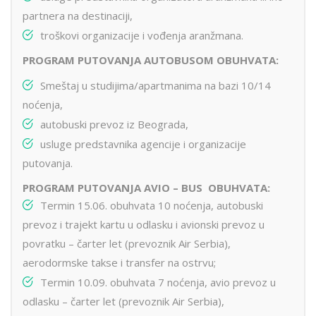
partnera na destinaciji,
troškovi organizacije i vođenja aranžmana.
PROGRAM PUTOVANJA AUTOBUSOM OBUHVATA:
Smeštaj u studijima/apartmanima na bazi 10/14
noćenja,
autobuski prevoz iz Beograda,
usluge predstavnika agencije i organizacije
putovanja.
PROGRAM PUTOVANJA AVIO – BUS OBUHVATA:
Termin 15.06. obuhvata 10 noćenja, autobuski
prevoz i trajekt kartu u odlasku i avionski prevoz u
povratku – čarter let (prevoznik Air Serbia),
aerodormske takse i transfer na ostrvu;
Termin 10.09. obuhvata 7 noćenja, avio prevoz u
odlasku – čarter let (prevoznik Air Serbia),