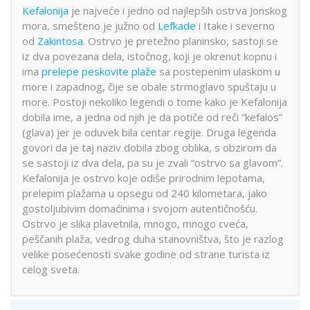
Kefalonija
je najveće i jedno od najlepših ostrva Jonskog
mora, smešteno je južno od
Lefkade
i Itake i severno
od
Zakintosa
. Ostrvo je pretežno planinsko, sastoji se
iz dva povezana dela, istočnog, koji je okrenut kopnu i
ima
prelepe peskovite plaže
sa postepenim ulaskom u
more i zapadnog, čije se obale strmoglavo spuštaju u
more. Postoji nekoliko
legendi o tome kako je Kefalonija
dobila ime, a jedna od njih je da potiče od reči “kefalos”
(glava) jer je oduvek bila centar regije. Druga legenda
govori da je taj naziv dobila zbog oblika, s obzirom da
se sastoji iz dva dela, pa su je zvali “ostrvo sa glavom”.
Kefalonija je ostrvo koje odiše prirodnim lepotama,
prelepim plažama u opsegu od 240 kilometara, jako
gostoljubivim domaćinima i svojom autentičnošću.
Ostrvo je slika plavetnila, mnogo, mnogo cveća,
peščanih plaža, vedrog duha stanovništva, što je razlog
velike posećenosti svake godine od strane turista iz
celog sveta.