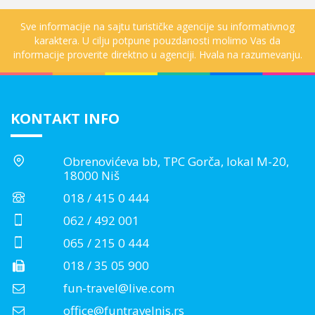
Sve informacije na sajtu turističke agencije su informativnog
karaktera. U cilju potpune pouzdanosti molimo Vas da
informacije proverite direktno u agenciji. Hvala na razumevanju.
KONTAKT INFO
Obrenovićeva bb, TPC Gorča, lokal M-20,
18000 Niš
018 / 415 0 444
062 / 492 001
065 / 215 0 444
018 / 35 05 900
fun-travel@live.com
office@funtravelnis.rs