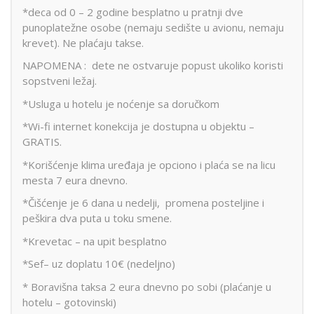
*deca od 0 – 2 godine besplatno u pratnji dve
punoplatežne osobe (nemaju sedište u avionu, nemaju
krevet). Ne plaćaju takse.
NAPOMENA : dete ne ostvaruje popust ukoliko koristi
sopstveni ležaj.
*Usluga u hotelu je noćenje sa doručkom
*Wi-fi internet konekcija je dostupna u objektu –
GRATIS.
*Korišćenje klima uređaja je opciono i plaća se na licu
mesta 7 eura dnevno.
*Čišćenje je 6 dana u nedelji, promena posteljine i
peškira dva puta u toku smene.
*Krevetac – na upit besplatno
*Sef– uz doplatu 10€ (nedeljno)
* Boravišna taksa 2 eura dnevno po sobi (plaćanje u
hotelu – gotovinski)