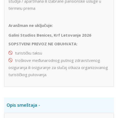
studija / apartmana ili izabrane pansionske usluge u
terminu prema
Aranžman ne uključuje:
Galini Studios Benices, Krf Letovanje 2026
SOPSTVENI PREVOZ NE
OBUHVATA:
turističku taksu
troškove međunarodnog putnog zdravstvenog
osiguranja ili osiguranje za slučaj otkaza organizovanog
turističkog putovanja.
Opis smeštaja