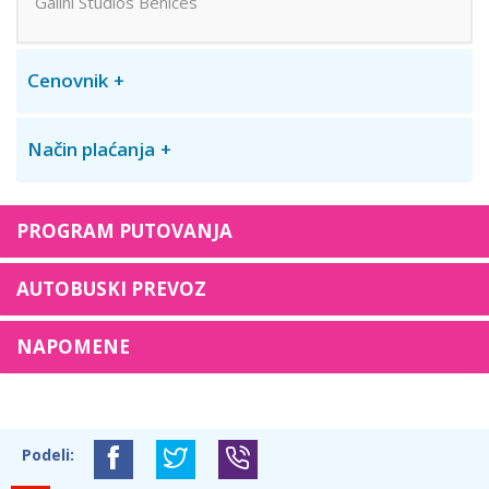
Galini Studios Benices
Cenovnik
Način plaćanja
PROGRAM PUTOVANJA
AUTOBUSKI PREVOZ
NAPOMENE
Podeli: