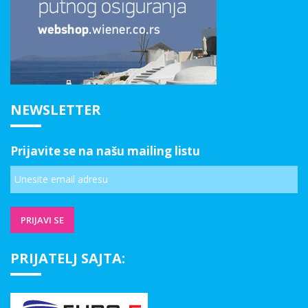
NEWSLETTER
Prijavite se na našu mailing listu
PRIJATELJ SAJTA: