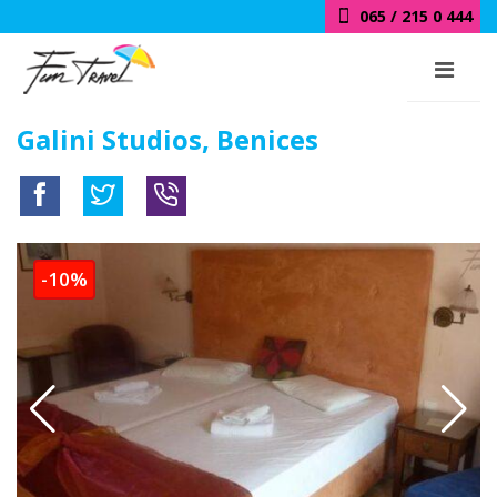
065 / 215 0 444
Galini Studios, Benices
-10%