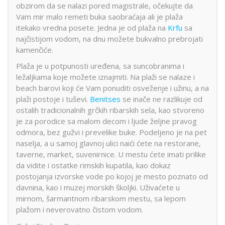
obzirom da se nalazi pored magistrale, očekujte da
Vam mir malo remeti buka saobraćaja ali je plaža
itekako vredna posete. Jedna je od plaža na
Krfu
sa
najčistijom vodom, na dnu možete bukvalno prebrojati
kamenčiće.
Plaža je u potpunosti uređena, sa suncobranima i
ležaljkama koje možete iznajmiti. Na plaži se nalaze i
beach barovi koji će Vam ponuditi osveženje i užinu, a na
plaži postoje i tuševi.
Benitses
se inače ne razlikuje od
ostalih tradicionalnih grčkih ribarskih sela, kao stvoreno
je za porodice sa malom decom i ljude željne pravog
odmora, bez gužvi i prevelike buke. Podeljeno je na pet
naselja, a u samoj glavnoj ulici naići ćete na restorane,
taverne, market, suvenirnice. U mestu ćete imati prilike
da vidite i ostatke rimskih kupatila, kao dokaz
postojanja izvorske vode po kojoj je mesto poznato od
davnina, kao i muzej morskih školjki. Uživaćete u
mirnom, šarmantnom ribarskom mestu, sa lepom
plažom i neverovatno čistom vodom.