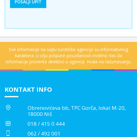
Sve informacije na sajtu turističke agencije su informativnog
karaktera. U cilju potpune pouzdanosti molimo Vas da
informacije proverite direktno u agenciji. Hvala na razumevanju.
KONTAKT INFO
Obrenovićeva bb, TPC Gorča, lokal M-20,
18000 Niš
018 / 415 0 444
062 / 492 001