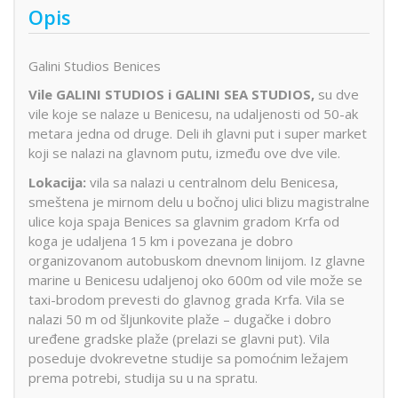
Opis
Galini Studios Benices
Vile GALINI STUDIOS i GALINI SEA STUDIOS,
su dve
vile koje se nalaze u Benicesu, na udaljenosti od 50-ak
metara jedna od druge. Deli ih glavni put i super market
koji se nalazi na glavnom putu, između ove dve vile.
Lokacija:
vila sa nalazi u centralnom delu Benicesa,
smeštena je mirnom delu u bočnoj ulici blizu magistralne
ulice koja spaja Benices sa glavnim gradom Krfa od
koga je udaljena 15 km i povezana je dobro
organizovanom autobuskom dnevnom linijom. Iz glavne
marine u Benicesu udaljenoj oko 600m od vile može se
taxi-brodom prevesti do glavnog grada Krfa. Vila se
nalazi 50 m od šljunkovite plaže – dugačke i dobro
uređene gradske plaže (prelazi se glavni put). Vila
poseduje dvokrevetne studije sa pomoćnim ležajem
prema potrebi, studija su u na spratu.