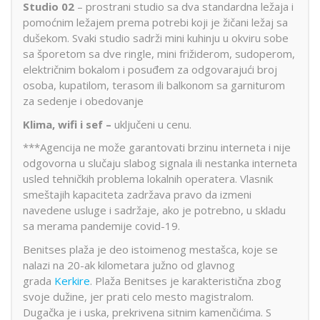
Studio 02
– prostrani studio sa dva standardna ležaja i
pomoćnim ležajem prema potrebi koji je žičani ležaj sa
dušekom. Svaki studio sadrži mini kuhinju u okviru sobe
sa šporetom sa dve ringle, mini frižiderom, sudoperom,
električnim bokalom i posuđem za odgovarajući broj
osoba, kupatilom, terasom ili balkonom sa garniturom
za sedenje i obedovanje
Klima, wifi i sef –
uključeni u cenu.
***Agencija ne može garantovati brzinu interneta i nije
odgovorna u slučaju slabog signala ili nestanka interneta
usled tehničkih problema lokalnih operatera. Vlasnik
smeštajih kapaciteta zadržava pravo da izmeni
navedene usluge i sadržaje, ako je potrebno, u skladu
sa merama pandemije covid-19.
Benitses plaža je deo istoimenog mestašca, koje se
nalazi na 20-ak kilometara južno od glavnog
grada
Kerkire
. Plaža Benitses je karakteristična zbog
svoje dužine, jer prati celo mesto magistralom.
Dugačka je i uska, prekrivena sitnim kamenčićima. S