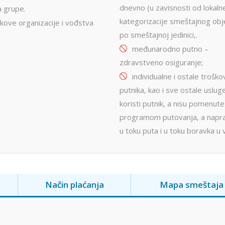
dnevno (u zavisnosti od lokaln
a grupe.
kategorizacije smeštajnog obj
kove organizacije i vođstva
po smeštajnoj jedinici,.
međunarodno putno –
zdravstveno osiguranje;
individualne i ostale trošk
putnika, kao i sve ostale uslug
koristi putnik, a nisu pomenute
programom putovanja, a napr
u toku puta i u toku boravka u vi
Način plaćanja
Mapa smeštaja