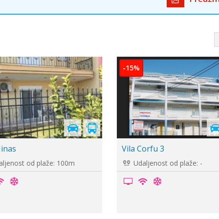
-5%
lena
Vila Zorbas
ljenost od plaže: 90m
Udaljenost od plaže: -