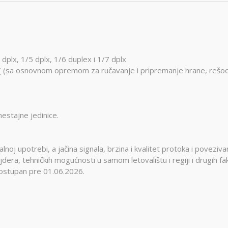
plx, 1/5 dplx, 1/6 duplex i 1/7 dplx
 ( (sa osnovnom opremom za ručavanje i pripremanje hrane, rešo
estajne jedinice.
noj upotrebi, a jačina signala, brzina i kvalitet protoka i poveziva
jdera, tehničkih mogućnosti u samom letovalištu i regiji i drugih fa
dostupan pre 01.06.2026.