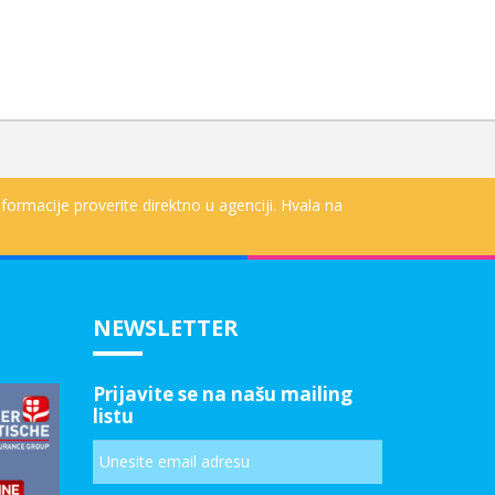
formacije proverite direktno u agenciji. Hvala na
NEWSLETTER
Prijavite se na našu mailing
listu