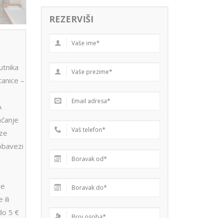
REZERVIŠI
utnika
anice –
A
aćanje
aze
obavezi
se
 ili
do 5 €