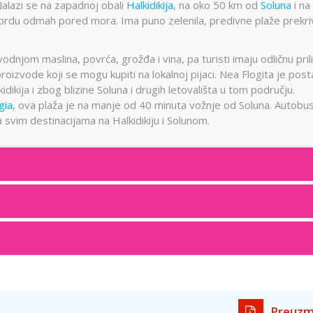
Nalazi se na zapadnoj obali
Halkidikija
, na oko 50 km od
Soluna
i na
 brdu odmah pored mora. Ima puno zelenila, predivne plaže prekr
dnjom maslina, povrća, grožđa i vina, pa turisti imaju odličnu pril
oizvode koji se mogu kupiti na lokalnoj pijaci. Nea Flogita je post
dikija i zbog blizine Soluna i drugih letovališta u tom području.
gia
, ova plaža je na manje od 40 minuta vožnje od Soluna. Autobu
vim destinacijama na Halkidikiju i Solunom.
Preuzm