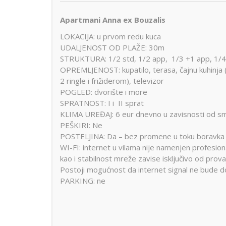
Apartmani Anna ex Bouzalis
LOKACIJA: u prvom redu kuca
UDALJENOST OD PLAŽE: 30m
STRUKTURA: 1/2 std, 1/2 app, 1/3 +1 app, 1/4 d
OPREMLJENOST: kupatilo, terasa, čajnu kuhinja
2 ringle i frižiderom), televizor
POGLED: dvorište i more
SPRATNOST: I i II sprat
KLIMA UREĐAJ: 6 eur dnevno u zavisnosti od sm
PEŠKIRI: Ne
POSTELJINA: Da – bez promene u toku boravka
WI-FI: internet u vilama nije namenjen profesional
kao i stabilnost mreže zavise isključivo od prova
Postoji mogućnost da internet signal ne bude 
PARKING: ne