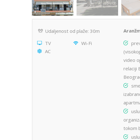
Aranžm
Udaljenost od plaže: 30m
TV
Wi-Fi
pre
AC
(visokop
video o
relacij
Beogra
sme
izabran
apartm
usl
organiz
tokom 
uslu