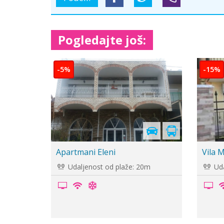
Pogledajte još:
Cenovnik je
u pripremi
Vila Ola Kala
Vila E
Udaljenost od plaže: 50m
Uda