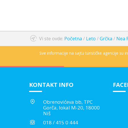
Vi ste ovde:
Početna
/
Leto
/
Grčka
/
Nea F
Sve informacije na sajtu turističke agencije su 
KONTAKT INFO
FAC
Obrenovićeva bb, TPC
Gorča, lokal M-20, 18000
Niš
018 / 415 0 444