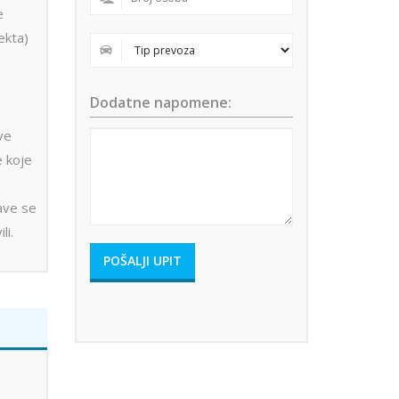
e
ekta)
Dodatne napomene:
ove
e koje
ave se
li.