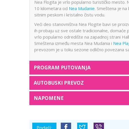
Nea Flogita je vrlo popularno turističko mesto. 
10 kilometara od
Nea Mudanie
. Smeštena je na
sitnim peskom i kristalno čistu vodu.
Veći deo stanovništva Nea Flogite bavi se proizvo
ih probaju uz sve ostale tradicionalne, domaće pr
vrlo popularno odredište na zapadnoj strani Halki
Smeštena između mesta Nea Mudania i
Nea Pla
prevozom je u toku sezone odlično povezana sa s
PROGRAM PUTOVANJA
AUTOBUSKI PREVOZ
NAPOMENE
Podeli: