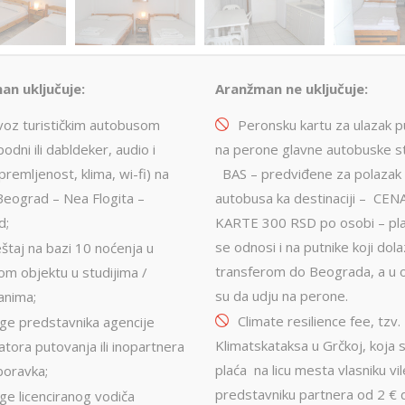
an uključuje:
Aranžman ne uključuje:
voz turističkim autobusom
Peronsku kartu za ulazak p
odni ili dabldeker, audio i
na perone glavne autobuske st
premljenost, klima, wi-fi) na
BAS – predviđene za polazak
i Beograd – Nea Flogita –
autobusa ka destinaciji – CEN
d;
KARTE 300 RSD po osobi – pl
se odnosi i na putnike koji dol
štaj na bazi 10 noćenja u
transferom do Beograda, a u 
om objektu u studijima /
su da udju na perone.
anima;
Climate resilience fee, tzv.
uge predstavnika agencije
Klimatskataksa u Grčkoj, koja 
atora putovanja ili inopartnera
plaća na licu mesta vlasniku vile
boravka;
predstavniku partnera od 2 € 
ge licenciranog vodiča