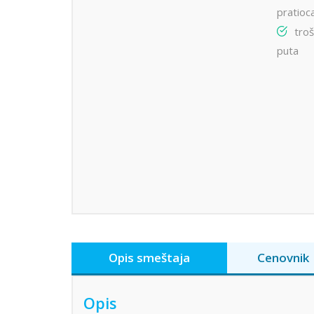
pratioc
troš
puta
Opis smeštaja
Cenovnik
Opis