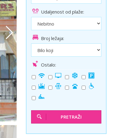
ini
Solun polazak iz Niša
Udaljenost od plaže:
Temišvar polazak iz Niša
Broj ležaja:
Ostalo:
PRETRAŽI