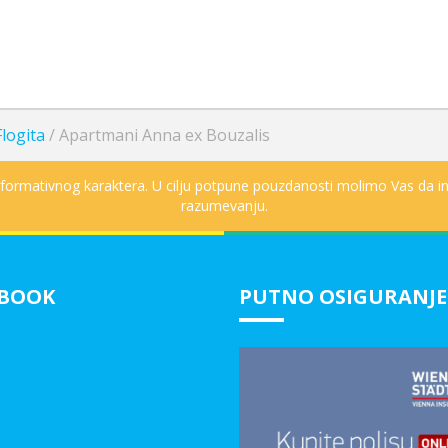
logita
/
Apartmani Anna ex Bouzalis
informativnog karaktera. U cilju potpune pouzdanosti molimo Vas da in
razumevanju.
EBOOK
PUTNO OSIGURANJE