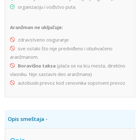
organizaciju i vođstvo puta.
Aranžman ne uključuje:
zdravstveno osiguranje
sve ostalo što nije predviđeno i obuhvaćeno
aranžmanom.
Boravišna taksa
(plaća se na licu mesta, direktno
vlasniku. Nije sastavni deo aranžmana)
autobuski prevoz kod cenovnika sopstveni prevoz
Opis smeštaja