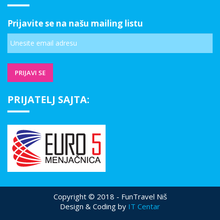
Prijavite se na našu mailing listu
PRIJATELJ SAJTA:
Copyright © 2018 - FunTravel Niš
Design & Coding by
IT Centar