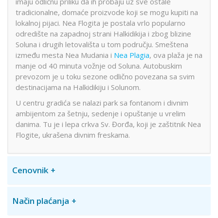
imaju odličnu priliku da ih probaju uz sve ostale
tradicionalne, domaće proizvode koji se mogu kupiti na
lokalnoj pijaci. Nea Flogita je postala vrlo popularno
odredište na zapadnoj strani Halkidikija i zbog blizine
Soluna i drugih letovališta u tom području. Smeštena
između mesta Nea Mudania i
Nea Plagia
, ova plaža je na
manje od 40 minuta vožnje od Soluna. Autobuskim
prevozom je u toku sezone odlično povezana sa svim
destinacijama na Halkidikiju i Solunom.
U centru gradića se nalazi park sa fontanom i divnim
ambijentom za šetnju, sedenje i opuštanje u vrelim
danima. Tu je i lepa crkva Sv. Đorđa, koji je zaštitnik Nea
Flogite, ukrašena divnim freskama.
Cenovnik
Način plaćanja