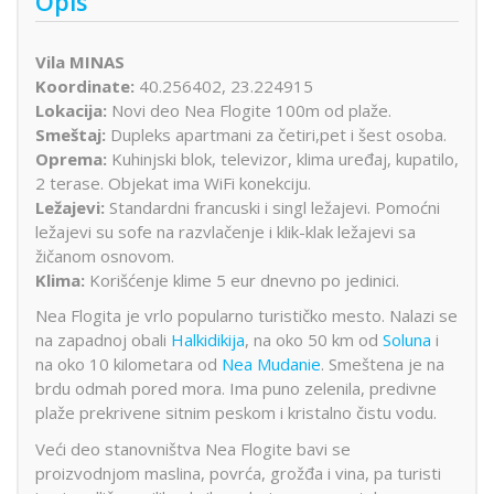
Opis
Vila MINAS
Koordinate:
40.256402, 23.224915
Lokacija:
Novi deo Nea Flogite 100m od plaže.
Smeštaj:
Dupleks apartmani za četiri,pet i šest osoba.
Oprema:
Kuhinjski blok, televizor, klima uređaj, kupatilo,
2 terase. Objekat ima WiFi konekciju.
Ležajevi:
Standardni francuski i singl ležajevi. Pomoćni
ležajevi su sofe na razvlačenje i klik-klak ležajevi sa
žičanom osnovom.
Klima:
Korišćenje klime 5 eur dnevno po jedinici.
Nea Flogita je vrlo popularno turističko mesto. Nalazi se
na zapadnoj obali
Halkidikija
, na oko 50 km od
Soluna
i
na oko 10 kilometara od
Nea Mudanie
. Smeštena je na
brdu odmah pored mora. Ima puno zelenila, predivne
plaže prekrivene sitnim peskom i kristalno čistu vodu.
Veći deo stanovništva Nea Flogite bavi se
proizvodnjom maslina, povrća, grožđa i vina, pa turisti