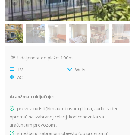
Udaljenost od plaže: 100m
TV
Wi-Fi
AC
Aranžman uključuje:
prevoz turističkim autobusom (klima, audio-video
oprema) na izabranoj relaciji kod cenovnika sa
uračunatim prevozom.,
smeštaj u izabranom objektu (po programu),