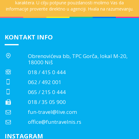
karaktera. U cilju potpune pouzdanosti molimo Vas da
informacije proverite direktno u agenciji. Hvala na razumevanju.
KONTAKT INFO
Obrenovićeva bb, TPC Gorča, lokal M-20,
18000 Niš
018 / 415 0 444
062 / 492 001
065 / 215 0 444
018 / 35 05 900
fun-travel@live.com
office@funtravelnis.rs
INSTAGRAM