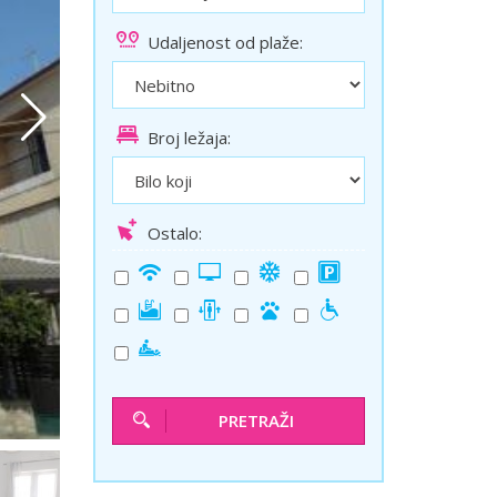
ini
Solun polazak iz Niša
Udaljenost od plaže:
Temišvar polazak iz Niša
Broj ležaja:
Ostalo:
PRETRAŽI