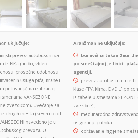
an uključuje:
Aranžman ne uključuje:
linijski prevoz autobusom sa
boravišna taksa 2eur d
m iz Niša (audio, video
po smeštajnoj jedinici -pla
ć
enosti, prosečne udobnosti,
agenciji,
hvaćenih usluga pića, hrane i
prevoz autobusima turisti
om putovanja) na izabranoj
klase (TV, klima, DVD…) po ce
ji u smenama VANSEZONE
iz tabele u smenama SEZONE 
ne zvezdicom). Uvećanje za
zvezdice),
 iz drugih mesta (severno od
međunarodno zdravstveno
 VANSEZONI navedeno je u
osiguranje putnika
autobuskog prevoza. U
održavanje higijene smešta