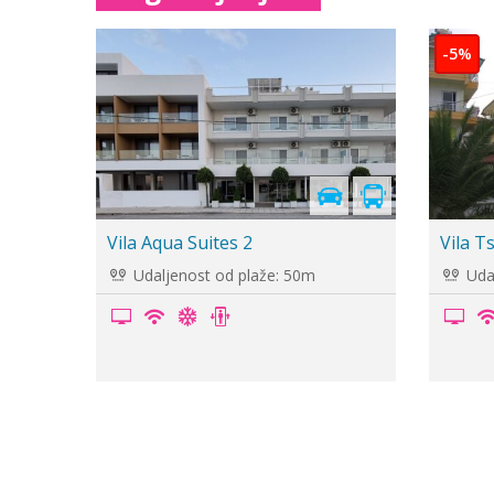
-5%
Cenovnik je
u pripremi
Vila Tolis
Vila M
Udaljenost od plaže: 200m
Uda