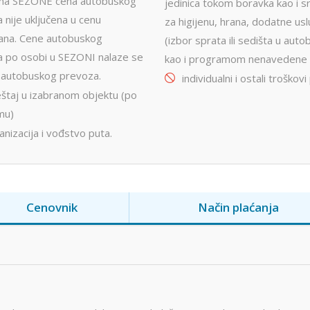
a SEZONE cena autobuskog
jedinica tokom boravka kao i 
 nije uključena u cenu
za higijenu, hrana, dodatne us
ana. Cene autobuskog
(izbor sprata ili sedišta u auto
 po osobi u SEZONI nalaze se
kao i programom nenavedene 
i autobuskog prevoza.
individualni i ostali troškovi
štaj u izabranom objektu (po
mu)
nizacija i vođstvo puta.
Cenovnik
Način plaćanja