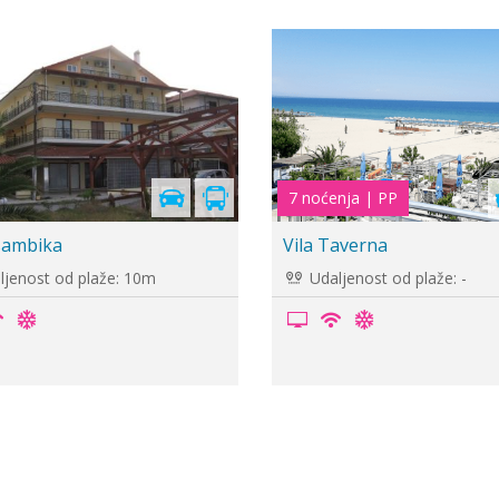
Cenovnik je
u pripremi
ihalis
Vila El Greko B
ljenost od plaže: 100m
Udaljenost od plaže: 250