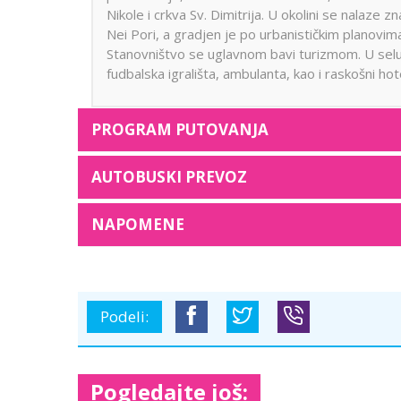
Nikole i crkva Sv. Dimitrija. U okolini se nalaze
Nei Pori, a gradjen je po urbanističkim planovim
Stanovništvo se uglavnom bavi turizmom. U selu 
fudbalska igrališta, ambulanta, kao i raskošni hote
PROGRAM PUTOVANJA
AUTOBUSKI PREVOZ
NAPOMENE
Podeli:
Pogledajte još: