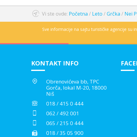
Vi ste ovde:
Početna
/
Leto
/
Grčka
/
Nei P
Sve informacije na sajtu turističke agencije su 
KONTAKT INFO
FAC
Obrenovićeva bb, TPC
Gorča, lokal M-20, 18000
Niš
018 / 415 0 444
062 / 492 001
065 / 215 0 444
018 / 35 05 900