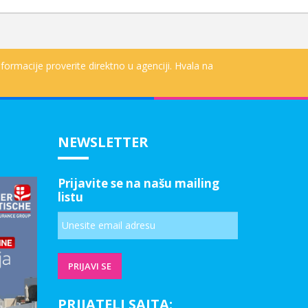
formacije proverite direktno u agenciji. Hvala na
NEWSLETTER
Prijavite se na našu mailing
listu
PRIJATELJ SAJTA: