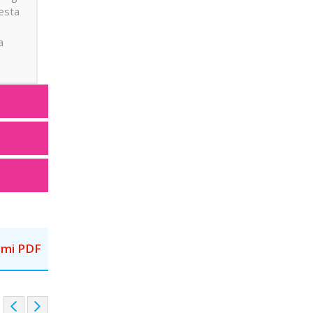
mesta
a
mi PDF
P
N