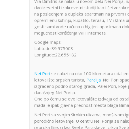
Vila Dimitris se nalazi u novom delu Nei Porija,
dvokrevetni i trokrevetni studiji kao i četvorokr
na poslednjem a dupleks apartmani na prvom i 
opremljenu kuhinju, kupatilo, terasu, TV i klima 
gosti sami vode računa o higijeni apartmana dok 
mogućnost korišćenja WiFi interneta.
Google maps:
Latitude:39.975003
Longitude:22.655182
Nei Pori
se nalazi na oko 100 kilometara udaljeno
letovalište srpskih turista,
Paralija
. Nei Pori spa
izgrađeno podno starog grada, Palei Pori, koje 
današnjeg Nei Porija.
Ono po čemu se ovo letovalište izdvaja od ostal
mada je ipak glavna prednost mesta blaga klima
Nei Pori sa svojim širokim ulicama, mnoštvom ig
porodično letovanje. U centru Nei Porija se nalazi
proroka Ilije, crkva Svete Paraskeve, crkva Sve