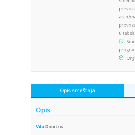
smenam
prevoza
aranžm
prevoza
u tabel
Sme
progra
Orga
Opis smeštaja
Opis
Vila
Dimitris