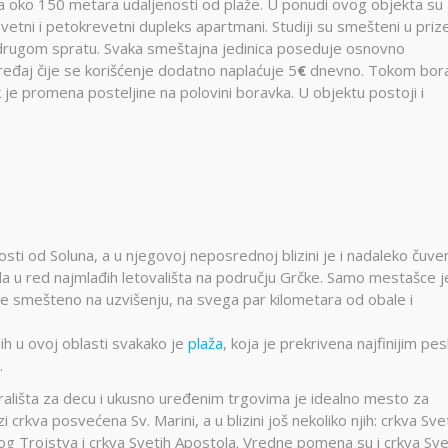
 na oko 150 metara udaljenosti od plaže. U ponudi ovog objekta su
evetni i petokrevetni dupleks apartmani. Studiji su smešteni u prize
drugom spratu. Svaka smeštajna jedinica poseduje osnovno
uređaj čije se korišćenje dodatno naplaćuje 5
€
dnevno. Tokom bor
je promena posteljine na polovini boravka. U objektu postoji i
sti od Soluna, a u njegovoj neposrednoj blizini je i nadaleko čuve
da u red najmlađih letovališta na području Grčke. Samo mestašce j
je smešteno na uzvišenju, na svega par kilometara od obale i
ih u ovoj oblasti svakako je
plaža
, koja je prekrivena najfinijim pe
.
rališta za decu i ukusno uređenim trgovima je idealno mesto za
 crkva posvećena Sv. Marini, a u blizini još nekoliko njih: crkva Sv
tog Trojstva i crkva Svetih Apostola. Vredne pomena su i crkva Sv