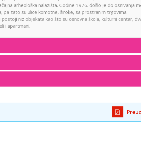
 značajna arheološka nalazišta. Godine 1976. došlo je do osnivanja 
a, pa zato su ulice komotne, široke, sa prostranim trgovima.
postoji niz objekata kao što su osnovna škola, kulturni centar, dv
li i apartmani.
Preuz