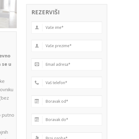
REZERVIŠI
nevno
a se u
cke
novniku
(bez
 putno
jnih