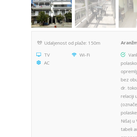
Aranžm
Udaljenost od plaže: 150m
TV
Wi-Fi
Van
AC
polasko
opremlj
bez obu
dr. tok
relaci
(označe
polaske
Niša) u
tabeli 