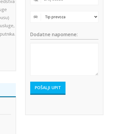
sredstva
luge
busu)
usluge,
 putnika.
Dodatne napomene: