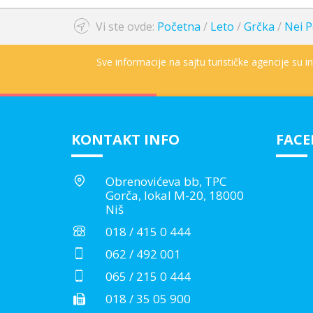
Vi ste ovde:
Početna
/
Leto
/
Grčka
/
Nei P
Sve informacije na sajtu turističke agencije su 
KONTAKT INFO
FAC
Obrenovićeva bb, TPC
Gorča, lokal M-20, 18000
Niš
018 / 415 0 444
062 / 492 001
065 / 215 0 444
018 / 35 05 900