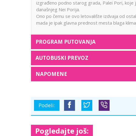
izgrađeno podno starog grada, Palei Pori, koje 
današnjeg Nei Porija.
Ono po čemu se ovo letovalište izdvaja od ostal
mada je ipak glavna prednost mesta blaga klima
PROGRAM PUTOVANJA
AUTOBUSKI PREVOZ
NAPOMENE
Podeli:
Pogledajte još: