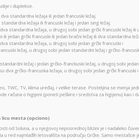
dije i duplekse.
i dva standardna ležaja ili jedan francuski ležaj.
i standardna ležaja ili francuski ležaj i jedan sing ležaj.
va standardna ležaja, u drugoj sobi jedan grčki francuski ležaj ili 
ili jedan grčki francuski ili jedan bračni ležaj ili dva standardna lež
dva standardna ležaja, u drugoj sobi jedan grčki francuski i
ancuski ležaj, u drugoj sobi jedan standardni ležaj i grčko-francusk
standardni ležaj i jedan grčko-franckuski ležaj, u drugoj sobi jedan
 su dva grčko-francuska ležaja, u drugoj sobi jedan grčki francuski i
deo, TWC, TV, klima uređaj, i velike terase. Posteljina se menja j
de računa o higijeni (poneti peškire i sredstva za higijenu) kao i d
 licu mesta (opciono)
sti od Soluna, a u njegovoj neposrednoj blizini je i nadaleko čuve
da u red najmlađih letovališta na području Grčke. Samo mestašce j