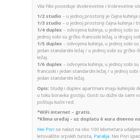
Vila Filio poseduje dvokrevetne i trokrevetne stu
1/2 studio
– u jednoj prostoriji je čajna kuhinja 
1/3 studio
– u jednoj prostoriji čajna kuhinja i tr
1/4 duplex
– odvojena kuhinja, u jednoj sobi su d
jednoj sobi su grčko-francuski ležaj, u drugoj sobi 
1/5 duplex
– odvojena kuhinja, u jednoj sobi su 
jedan standardni ležaj / u jednoj sobi su grčko-fr
ležaj.
1/6 duplex
– odvojena kuhinja, u jednoj sobi su 
francuski i jedan standardni ležaj / u jednoj sobi
jedan standardni ležaj.
Opis:
Studiji i duplex apartmani imaju kuhinjski 
u toku boravka gostiju. Gosti su dužni da sami vo
poštuju kućni red.
*WiFi internet – gratis.
*Klima uređaj – uz doplatu 6 eura dnevno na
Nei Pori
se nalazi na oko 100 kilometara udaljeno
letovalište srpskih turista,
Paralija
. Nei Pori spa