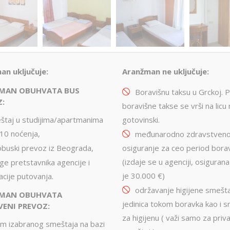
an uključuje:
Aranžman ne uključuje:
MAN OBUHVATA BUS
Boravišnu taksu u Grckoj. P
Z
:
boravišne takse se vrši na licu
gotovinski.
štaj u studijima/apartmanima
 10 noćenja,
međunarodno zdravstven
osiguranje za ceo period bora
obuski prevoz iz Beograda,
(izdaje se u agenciji, osiguran
ge pretstavnika agencije i
je 30.000 €)
acije putovanja.
održavanje higijene smešta
MAN OBUHVATA
jedinica tokom boravka kao i 
VENI PREVOZ
:
za higijenu ( važi samo za priva
am izabranog smeštaja na bazi