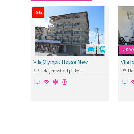
-10%
duplex
Vila Glikeria
Vila 
Udaljenost od plaže: 150m
Uda