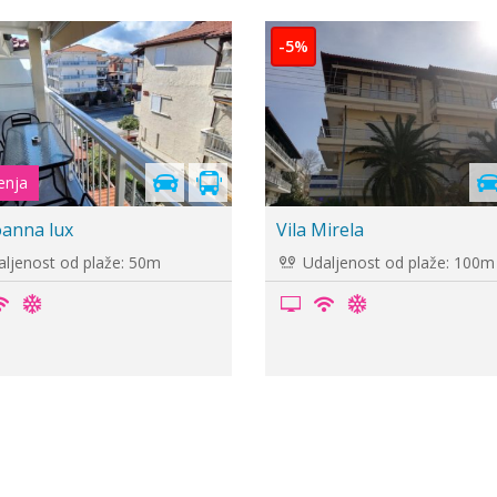
-5%
Maria
Vila Twins rooms
ljenost od plaže: 150m
Udaljenost od plaže: 220m