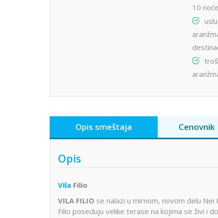
10 noće
usl
aranžma
destinac
troš
aranžm
Opis smeštaja
Cenovnik
Opis
Vila
Filio
VILA FILIO
se nalazi u mirnom, novom delu Nei P
Filio poseduju velike terase na kojima se živi i d