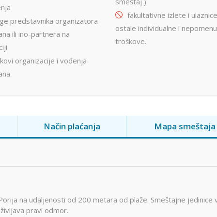
smeštaj )
nja
fakultativne izlete i ulaznice
uge predstavnika organizatora
ostale individualne i nepomen
na ili ino-partnera na
troškove.
iji
kovi organizacije i vođenja
ana
Način plaćanja
Mapa smeštaja
orija na udaljenosti od 200 metara od plaže. Smeštajne jedinice v
oživljava pravi odmor.