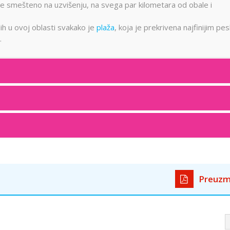
je smešteno na uzvišenju, na svega par kilometara od obale i
ih u ovoj oblasti svakako je
plaža
, koja je prekrivena najfinijim pe
.
Preuzm