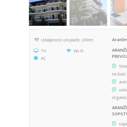
Aranžm
Udaljenost od plaže: 200m
ARANŽ
TV
Wi-Fi
PREVO
AC
Sme
na bazi
aut
uslu
organiz
ARANŽ
SOPST
naj