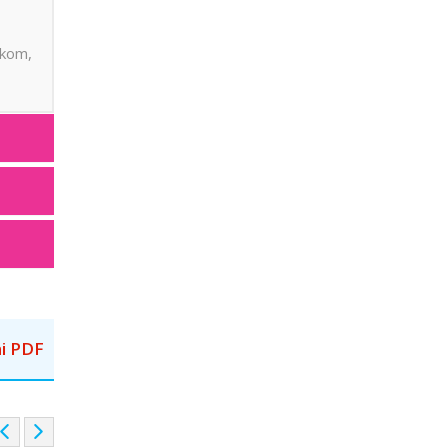
skom,
i PDF
P
N