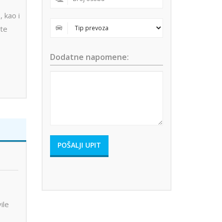
, kao i
ute
Dodatne napomene:
ile