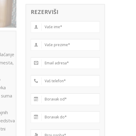
REZERVIŠI
laćanje
 mesta,
o
vka
a suma
jnih
sredstva
tni