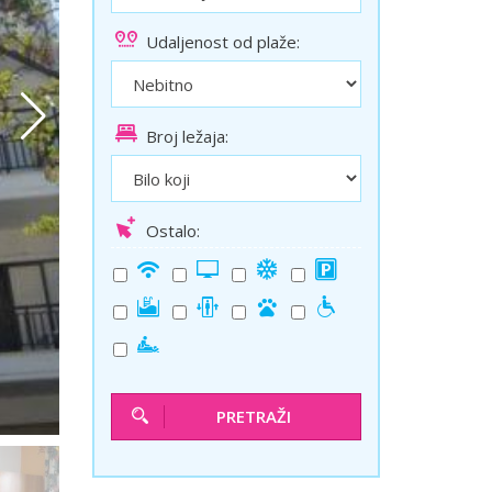
ini
Solun polazak iz Niša
Udaljenost od plaže:
Temišvar polazak iz Niša
Broj ležaja:
Ostalo:
PRETRAŽI