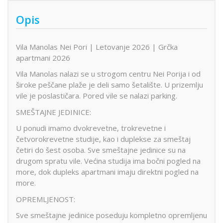
Opis
Vila Manolas Nei Pori | Letovanje 2026 | Grčka
apartmani 2026
Vila Manolas nalazi se u strogom centru Nei Porija i od
široke peščane plaže je deli samo šetalište. U prizemlju
vile je poslastičara. Pored vile se nalazi parking.
SMEŠTAJNE JEDINICE:
U ponudi imamo dvokrevetne, trokrevetne i
četvorokrevetne studije, kao i duplekse za smeštaj
četiri do šest osoba. Sve smeštajne jedinice su na
drugom spratu vile. Većina studija ima bočni pogled na
more, dok dupleks apartmani imaju direktni pogled na
more.
OPREMLJENOST:
Sve smeštajne jedinice poseduju kompletno opremljenu