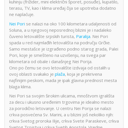
kuhinju (frižider, mini električni šporet, posuđe), kupatilo,
terasu, TV, kao i klima uređaj čija se upotreba dodatno
ne naplaćuje.
Nei Pori
se nalazi na oko 100 kilometara udaljenosti od
Soluna, a u njegovoj neposrednoj blizini je i nadaleko
čuveno letovalište srpskih turista,
Paralija
. Nei Pori
spada u red najmlađih letovališta na području Grčke.
Samo mestašce je izgrađeno podno starog grada, Palei
Pori, koje je smešteno na uzvišenju, na svega par
kilometara od obale i današnjeg Nei Porija.
Ono po čemu se ovo letovalište izdvaja od ostalih u
ovoj oblasti svakako je
plaža
, koja je prekrivena
najfinijim peskom, mada je ipak glavna prednost mesta
blaga klima.
Nei Pori sa svojim širokim ulicama, mnoštvom igrališta
za decu i ukusno uređenim trgovima je idealno mesto
za porodično letovanje. U centru Nei Porija se nalazi
crkva posvećena Sv. Marini, a u blizini još nekoliko njih:
crkva Svetog proroka Ilije, crkva Svete Paraskeve, crkva
Svetog Trojstva i crkva Svetih Apostola. Vredne