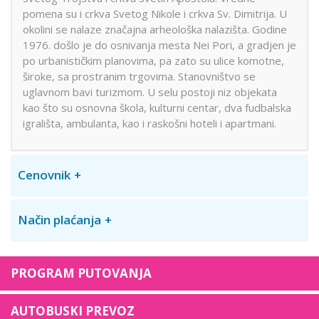
pomena su i crkva Svetog Nikole i crkva Sv. Dimitrija. U
okolini se nalaze značajna arheološka nalazišta. Godine
1976. došlo je do osnivanja mesta Nei Pori, a gradjen je
po urbanističkim planovima, pa zato su ulice komotne,
široke, sa prostranim trgovima. Stanovništvo se
uglavnom bavi turizmom. U selu postoji niz objekata
kao što su osnovna škola, kulturni centar, dva fudbalska
igrališta, ambulanta, kao i raskošni hoteli i apartmani.
Cenovnik
Način plaćanja
PROGRAM PUTOVANJA
AUTOBUSKI PREVOZ