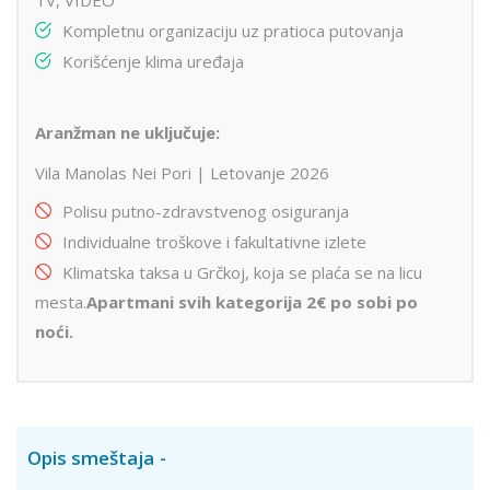
Kompletnu organizaciju uz pratioca putovanja
Korišćenje klima uređaja
Aranžman ne uključuje:
Vila Manolas Nei Pori | Letovanje 2026
Polisu putno-zdravstvenog osiguranja
Individualne troškove i fakultativne izlete
Klimatska taksa u Grčkoj, koja se plaća se na licu
mesta.
Apartmani svih kategorija 2€ po sobi po
noći.
Opis smeštaja