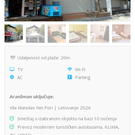
Udaljenost od plaže: 20m
TV
Wi-Fi
AC
Parking
Aranžman uključuje:
Vila Manolas Nei Pori | Letovanje 2026
Smeštaj u izabranom objektu na bazi 10 noćenja
Prevoz modernim turističkim autobusima, KLIMA,
TV, VIDEO