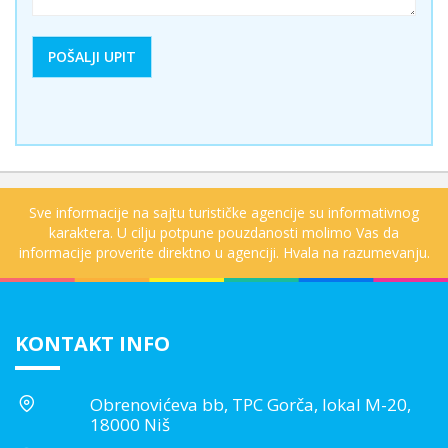
Sve informacije na sajtu turističke agencije su informativnog
karaktera. U cilju potpune pouzdanosti molimo Vas da
informacije proverite direktno u agenciji. Hvala na razumevanju.
KONTAKT INFO
Obrenovićeva bb, TPC Gorča, lokal M-20,
18000 Niš