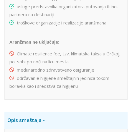
usluge predstavnika organizatora putovanja ili ino-
partnera na destinaciji
troškove organizacije i realizacije aranžmana
Aranžman ne uključuje:
Climate resilience fee, tzv. klimatska taksa u Grčkoj,
po sobi po noći na licu mesta.
međunarodno zdravstveno osiguranje
održavanje higijene smeštajnih jedinica tokom
boravka kao i sredstva za higijenu
Opis smeštaja