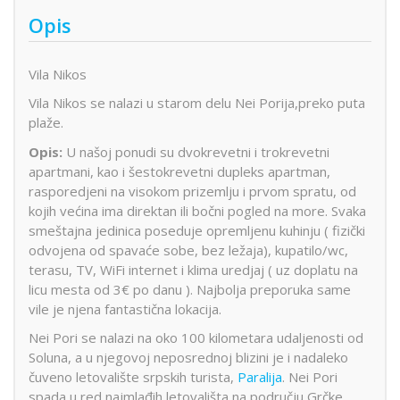
Opis
Vila Nikos
Vila Nikos se nalazi u starom delu Nei Porija,preko puta
plaže.
Opis:
U našoj ponudi su dvokrevetni i trokrevetni
apartmani, kao i šestokrevetni dupleks apartman,
rasporedjeni na visokom prizemlju i prvom spratu, od
kojih većina ima direktan ili bočni pogled na more. Svaka
smeštajna jedinica poseduje opremljenu kuhinju ( fizički
odvojena od spavaće sobe, bez ležaja), kupatilo/wc,
terasu, TV, WiFi internet i klima uredjaj ( uz doplatu na
licu mesta od 3€ po danu ). Najbolja preporuka same
vile je njena fantastična lokacija.
Nei Pori se nalazi na oko 100 kilometara udaljenosti od
Soluna, a u njegovoj neposrednoj blizini je i nadaleko
čuveno letovalište srpskih turista,
Paralija
. Nei Pori
spada u red najmlađih letovališta na području Grčke.