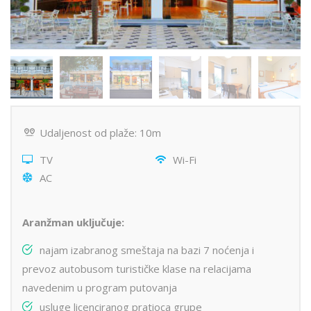
Udaljenost od plaže: 10m
TV
Wi-Fi
AC
Aranžman uključuje:
najam izabranog smeštaja na bazi 7 noćenja i
prevoz autobusom turističke klase na relacijama
navedenim u program putovanja
usluge licenciranog pratioca grupe