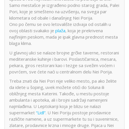
Samo mestašce je izgrađeno podno starog grada, Palei
Pori, koje je smešteno na uzvišenju, na svega par
kilometara od obale i današnjeg Nei Porija.
Ono po čemu se ovo letovalište izdvaja od ostalih u
ovoj oblasti svakako je
plaža
, koja je prekrivena
najfinijim peskom, mada je ipak glavna prednost mesta
blaga klima.
U glavnoj ulici se nalaze brojne grčke taverne, restorani
mediteranske kuhinje i barovi. Poslastičarnica, mesara,
pekara, giros restorani kao i tezge sa svežim voćem i
povrćem, sve ćete naći u centralnom delu Nei Porija.
Treba znati da Nei Pori nije veliko mesto, pa ako želite
da idete u šoping, uvek možete otići do Soluna ili
obližnjeg mesta Katerini. Takođe, u mestu postoje
ambulanta i apoteka, ali i brojni sadržaji namenjeni
najmlađima. U Leptokariji koja je blizu se nalazi
supermarket
“Lidl”.
U Nei Poriju postoje prodavnice
različite namene, a uz supermarkete tu su i suvenirnice,
zlatare, prodavnice krzna i mnoge druge. Pijaca u Nei