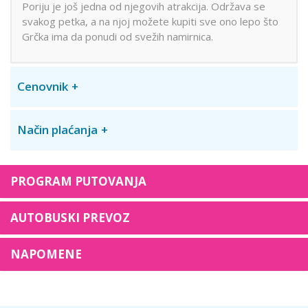
Poriju je još jedna od njegovih atrakcija. Održava se
svakog petka, a na njoj možete kupiti sve ono lepo što
Grčka ima da ponudi od svežih namirnica.
Cenovnik
Način plaćanja
PROGRAM PUTOVANJA
AUTOBUSKI PREVOZ
NAPOMENE