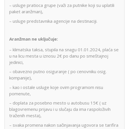
– usluge pratioca grupe (važi za putnike koji su uplatili
paket aranžman),
– usluge predstavnika agencije na destinaciji.
Aranžman ne uključuje:
– klimatska taksa, stupila na snagu 01.01.2024, plaća se
u na licu mesta u iznosu 2€ po danu po smeštajnoj
jedinici,
– obavezno putno osiguranje ( po cenovniku osig.
kompanije),
– kao i ostale usluge koje ovim programom nisu
pomenute,
– doplata za posebno mesto u autobusu 15€ ( uz
blagovremenu prijavu i u slučaju da ima raspoloživih
traženih mesta),
– svaka promena nakon sačinjavanja ugovora se tarifira