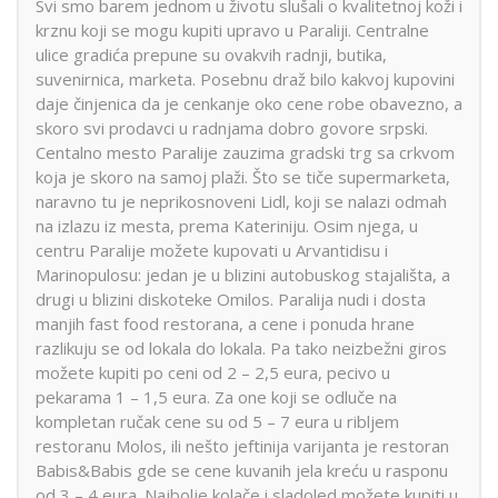
Svi smo barem jednom u životu slušali o kvalitetnoj koži i
krznu koji se mogu kupiti upravo u Paraliji. Centralne
ulice gradića prepune su ovakvih radnji, butika,
suvenirnica, marketa. Posebnu draž bilo kakvoj kupovini
daje činjenica da je cenkanje oko cene robe obavezno, a
skoro svi prodavci u radnjama dobro govore srpski.
Centalno mesto Paralije zauzima gradski trg sa crkvom
koja je skoro na samoj plaži. Što se tiče supermarketa,
naravno tu je neprikosnoveni Lidl, koji se nalazi odmah
na izlazu iz mesta, prema Kateriniju. Osim njega, u
centru Paralije možete kupovati u Arvantidisu i
Marinopulosu: jedan je u blizini autobuskog stajališta, a
drugi u blizini diskoteke Omilos. Paralija nudi i dosta
manjih fast food restorana, a cene i ponuda hrane
razlikuju se od lokala do lokala. Pa tako neizbežni giros
možete kupiti po ceni od 2 – 2,5 eura, pecivo u
pekarama 1 – 1,5 eura. Za one koji se odluče na
kompletan ručak cene su od 5 – 7 eura u ribljem
restoranu Molos, ili nešto jeftinija varijanta je restoran
Babis&Babis gde se cene kuvanih jela kreću u rasponu
od 3 – 4 eura. Najbolje kolače i sladoled možete kupiti u