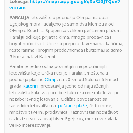
Lokacija:
https://maps.app.goo.gl/q9oR53JTQoV7
wDGK8
PARALIJA
letovalište u podnožju Olimpa, na obali
Egejskog mora i udaljeno je samo dva kilometra od
Olympic Beach-a. Spajeni su velikom peščanom plažom.
Paraliju odlikuje prijatna klima, mnogo prodavnica i
bogat noćni život. Ulice su prepune tavernama, kafićima,
restoranima i brojnim prodavnicmaa i buticima.Na samo
5 km se nalazi Katerini..
Paralia je jedno od najpoznatijih i najpopularnijih
letovališta koje Grčka nudi je Paralia. Smeštena u
podnožju planine
Olimp
, na 70 km od Soluna i 6 km od
grada
Katerini
, predstavlja jedno od najtraženijih
letovališta kako za porodice tako i za one mlađe željne
nezaboravnog letovanja. Odlična povezanost sa
susednim letovalištima,
peščane plaže
, čisto more,
mnoštvo taverni, prodavnica i raznovrstan noćni život
razlozi su što za ovaj biser Egejskog mora uvek vlada
veliko interesovanje.