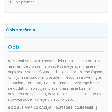
10€ po promeni.
Opis smeštaja
Opis
Vila Eleni
se nalazi u novom delu Paralije, levo od crkve,
na širem delu plaže, na plaži. Poseduje apartmane i
duplekse. Sve smeštajne jedinice su opremljene čajnom
kuhinjom sa osnovnim posuđem, rešoom sa dve ringle,
kupatilom, terasom, TV-om i klimom (korišćenje klime
se dodatno naplaćuje). U apartmanima je kuhinja
odvojena od spavaćeg dela. Dupleksi se sastoje od dve
spavaće sobe i kuhinje u trećoj prostoriji.
GOOGLE MAP LOKACIJA: 40.273291, 22.599665. |