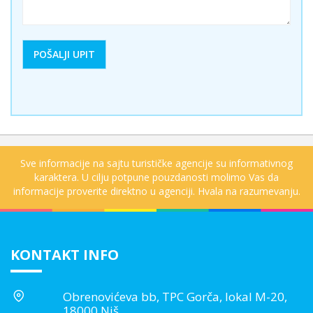
Sve informacije na sajtu turističke agencije su informativnog
karaktera. U cilju potpune pouzdanosti molimo Vas da
informacije proverite direktno u agenciji. Hvala na razumevanju.
KONTAKT INFO
Obrenovićeva bb, TPC Gorča, lokal M-20,
18000 Niš