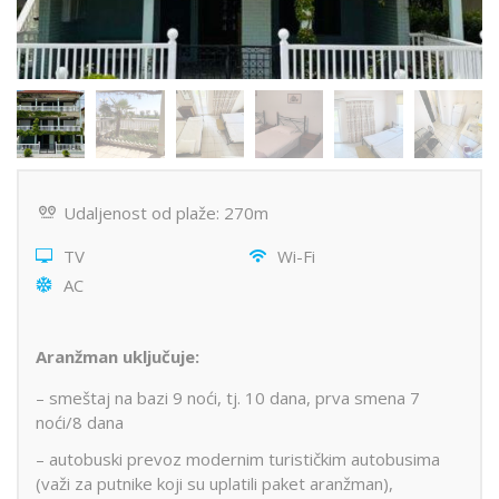
Udaljenost od plaže: 270m
TV
Wi-Fi
AC
Aranžman uključuje:
– smeštaj na bazi 9 noći, tj. 10 dana, prva smena 7
noći/8 dana
– autobuski prevoz modernim turističkim autobusima
(važi za putnike koji su uplatili paket aranžman),