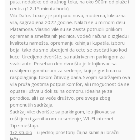
puta, nedaleko od kružnog toka, na oko 900m od plaže i
centra (12-15 minuta hoda).
Vila Dafos Luxury je potpuno nova, moderna, luksuzna
vila, sagradjena 2022 godine. Nalazi se u mirnom delu
Platamona. Vlasnici vile su se zaista potrudili prilikom
opremanja smeštajnih jedinica, vodeći računa o izgledu i
kvalitetu namešta, opremanju kuhinja i kupatila, izboru
boja, tako da smo ubedjeni da cete se osećati kao kod
kuće. Uredjeno dvorište, sa natkrivenim parkingom za
svaki auto. Poseban deo dvorišta je letnjikovac sa
rostiljem i garniturom za sedenje, koji je gostima na
raspolaganju tokom čitavog dana. Svojim sadržajem ova
vila pruža gostima potpun komfor, ali i mogucnost da se
opuste i uživaju dok su na odmoru. Idealna je za
porodice, ali i za veće društvo, pre svega zbog
pomenutih sadržaja.
Sadržaj vile: dvorište sa parkingom, letnjikovac sa
roštiljem i garniturom za sedenje, WI-FI internet.
Tip smeštaja:
1/2 studio
– u jednoj prostoriji čajna kuhinja i bračni
ležaj.