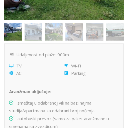
Udaljenost od plaže: 900m
TV
Wi-Fi
AC
Parking
Aranžman uključuje:
smeštaj u odabranoj vili na bazi najma
studija/apartmana za odabrani broj noćenja
autobuski prevoz (samo za paket aranžmane u
smenama sa zvezdicom)