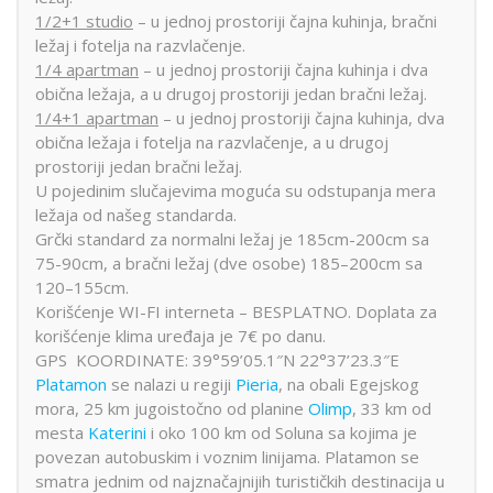
1/2+1 studio
– u jednoj prostoriji čajna kuhinja, bračni
ležaj i fotelja na razvlačenje.
1/4 apartman
– u jednoj prostoriji čajna kuhinja i dva
obična ležaja, a u drugoj prostoriji jedan bračni ležaj.
1/4+1 apartman
– u jednoj prostoriji čajna kuhinja, dva
obična ležaja i fotelja na razvlačenje, a u drugoj
prostoriji jedan bračni ležaj.
U pojedinim slučajevima moguća su odstupanja mera
ležaja od našeg standarda.
Grčki standard za normalni ležaj je 185cm-200cm sa
75-90cm, a bračni ležaj (dve osobe) 185–200cm sa
120–155cm.
Korišćenje WI-FI interneta – BESPLATNO. Doplata za
korišćenje klima uređaja je 7€ po danu.
GPS KOORDINATE: 39°59’05.1″N 22°37’23.3″E
Platamon
se nalazi u regiji
Pieria
, na obali Egejskog
mora
, 25 km jugoistočno od planine
Olimp
, 33 km od
mesta
Katerini
i oko 100 km od Soluna sa kojima je
povezan autobuskim i voznim linijama. Platamon se
smatra jednim od najznačajnijih turističkih destinacija u