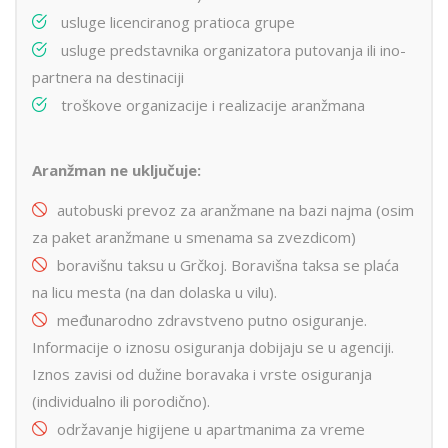
usluge licenciranog pratioca grupe
usluge predstavnika organizatora putovanja ili ino-
partnera na destinaciji
troškove organizacije i realizacije aranžmana
Aranžman ne uključuje:
autobuski prevoz za aranžmane na bazi najma (osim
za paket aranžmane u smenama sa zvezdicom)
boravišnu taksu u Grčkoj. Boravišna taksa se plaća
na licu mesta (na dan dolaska u vilu).
međunarodno zdravstveno putno osiguranje.
Informacije o iznosu osiguranja dobijaju se u agenciji.
Iznos zavisi od dužine boravaka i vrste osiguranja
(individualno ili porodično).
održavanje higijene u apartmanima za vreme