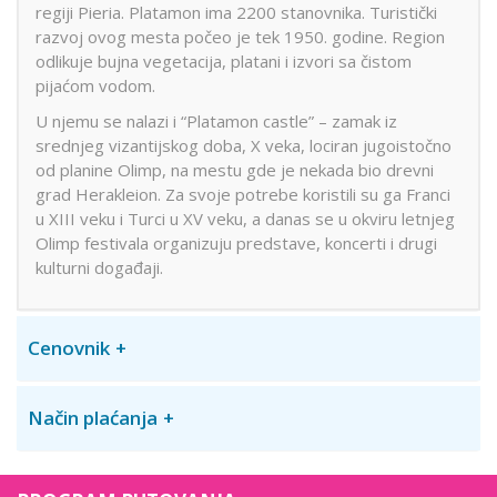
regiji Pieria. Platamon ima 2200 stanovnika. Turistički
razvoj ovog mesta počeo je tek 1950. godine. Region
odlikuje bujna vegetacija, platani i izvori sa čistom
pijaćom vodom.
U njemu se nalazi i “Platamon castle” – zamak iz
srednjeg vizantijskog doba, X veka, lociran jugoistočno
od planine Olimp, na mestu gde je nekada bio drevni
grad Herakleion. Za svoje potrebe koristili su ga Franci
u XIII veku i Turci u XV veku, a danas se u okviru letnjeg
Olimp festivala organizuju predstave, koncerti i drugi
kulturni događaji.
Cenovnik
Način plaćanja