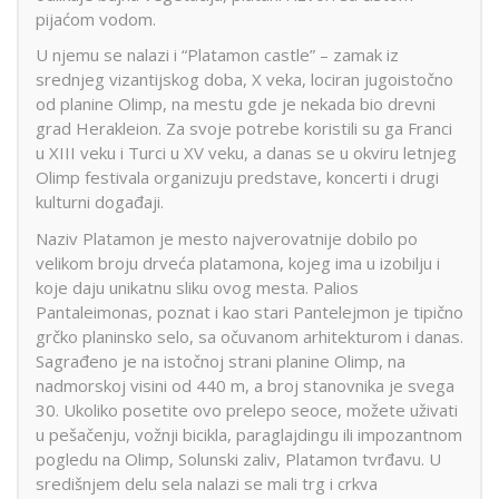
pijaćom vodom.
U njemu se nalazi i “Platamon castle” – zamak iz
srednjeg vizantijskog doba, X veka, lociran jugoistočno
od planine Olimp, na mestu gde je nekada bio drevni
grad Herakleion. Za svoje potrebe koristili su ga Franci
u XIII veku i Turci u XV veku, a danas se u okviru letnjeg
Olimp festivala organizuju predstave, koncerti i drugi
kulturni događaji.
Naziv Platamon je mesto najverovatnije dobilo po
velikom broju drveća platamona, kojeg ima u izobilju i
koje daju unikatnu sliku ovog mesta. Palios
Pantaleimonas, poznat i kao stari Pantelejmon je tipično
grčko planinsko selo, sa očuvanom arhitekturom i danas.
Sagrađeno je na istočnoj strani planine Olimp, na
nadmorskoj visini od 440 m, a broj stanovnika je svega
30. Ukoliko posetite ovo prelepo seoce, možete uživati
u pešačenju, vožnji bicikla, paraglajdingu ili impozantnom
pogledu na Olimp, Solunski zaliv, Platamon tvrđavu. U
središnjem delu sela nalazi se mali trg i crkva