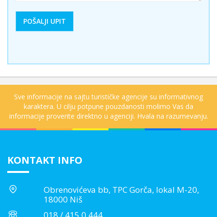
Sve informacije na sajtu turističke agencije su informativnog
karaktera. U cilju potpune pouzdanosti molimo Vas da
informacije proverite direktno u agenciji. Hvala na razumevanju.
KONTAKT INFO
Obrenovićeva bb, TPC Gorča, lokal M-20,
18000 Niš
018 / 415 0 444