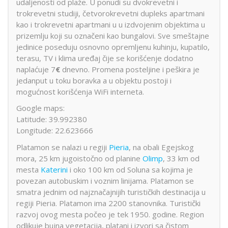
udaljenosti od plaže. U ponudi su dvokrevetni i
trokrevetni studiji, četvorokrevetni dupleks apartmani
kao i trokrevetni apartmani u u izdvojenim objektima u
prizemlju koji su označeni kao bungalovi. Sve smeštajne
jedinice poseduju osnovno opremljenu kuhinju, kupatilo,
terasu, TV i klima uređaj čije se korišćenje dodatno
naplaćuje 7
€
dnevno. Promena posteljine i peškira je
jedanput u toku boravka a u objektu postoji i
mogućnost korišćenja WiFi interneta.
Google maps:
Latitude: 39.992380
Longitude: 22.623666
Platamon se nalazi u regiji
Pieria
, na obali Egejskog
mora
, 25 km jugoistočno od planine
Olimp
, 33 km od
mesta
Katerini
i oko 100 km od Soluna sa kojima je
povezan autobuskim i voznim linijama. Platamon se
smatra jednim od najznačajnijih turističkih destinacija u
regiji Pieria. Platamon ima 2200 stanovnika. Turistički
razvoj ovog mesta počeo je tek 1950. godine. Region
odlikuje bujna vegetacija, platani i izvori sa čistom