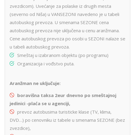
zvezdicom). Uvećanje za polaske iz drugih mesta
(severno od Niša) u VANSEZONI navedeno je u tabeli
autobuskog prevoza. U smenama SEZONE cena
autobuskog prevoza nije uključena u cenu aranžmana.
Cene autobuskog prevoza po osobi u SEZONI nalaze se
u tabeli autobuskog prevoza.
Smeštaj u izabranom objektu (po programu)
Organizacija i vođstvo puta.
Aranžman ne uključuje:
boravišna taksa 2eur dnevno po smeštajnoj
jedinici -pla
ć
a se u agenciji,
prevoz autobusima turisticke klase (TV, klima,
DVD…) po cenovniku iz tabele u smenama SEZONE (bez
zvezdice),