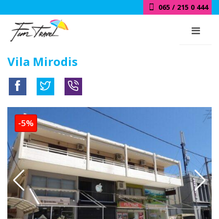
065 / 215 0 444
Vila Mirodis
-5%