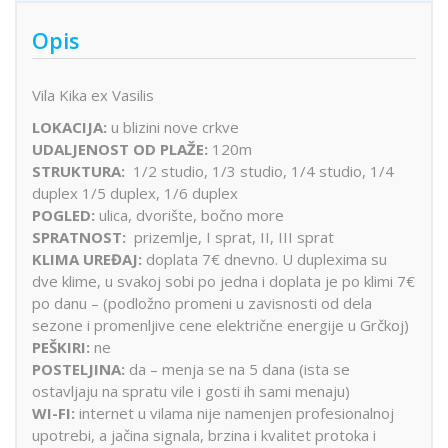
Opis
Vila Kika ex Vasilis
LOKACIJA:
u blizini nove crkve
UDALJENOST OD PLAŽE:
120m
STRUKTURA:
1/2 studio, 1/3 studio, 1/4 studio, 1/4
duplex 1/5 duplex, 1/6 duplex
POGLED:
ulica, dvorište, bočno more
SPRATNOST:
prizemlje, I sprat, II, III sprat
KLIMA UREĐAJ:
doplata 7€ dnevno. U duplexima su
dve klime, u svakoj sobi po jedna i doplata je po klimi 7€
po danu – (podložno promeni u zavisnosti od dela
sezone i promenljive cene električne energije u Grčkoj)
PEŠKIRI:
ne
POSTELJINA:
da – menja se na 5 dana (ista se
ostavljaju na spratu vile i gosti ih sami menaju)
WI-FI:
internet u vilama nije namenjen profesionalnoj
upotrebi, a jačina signala, brzina i kvalitet protoka i