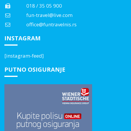
018 / 35 05 900
fun-travel@live.com
office@funtravelnis.rs
INSTAGRAM
[instagram-feed]
PUTNO OSIGURANJE