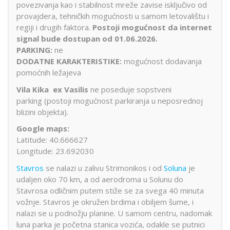
povezivanja kao i stabilnost mreže zavise isključivo od
provajdera, tehničkih mogućnosti u samom letovalištu i
regiji i drugih faktora.
Postoji mogućnost da internet
signal bude dostupan od 01.06.2026.
PARKING:
ne
DODATNE KARAKTERISTIKE:
mogućnost dodavanja
pomoćnih ležajeva
Vila Kika ex Vasilis
ne poseduje sopstveni
parking (postoji mogućnost parkiranja u neposrednoj
blizini objekta).
Google maps:
Latitude: 40.666627
Longitude: 23.692030
Stavros
se nalazi u zalivu Strimonikos i od
Soluna
je
udaljen oko 70 km, a od aerodroma u Solunu do
Stavrosa odličnim putem stiže se za svega 40 minuta
vožnje. Stavros je okružen brdima i obiljem šume, i
nalazi se u podnožju planine. U samom centru, nadomak
luna parka je početna stanica vozića, odakle se putnici