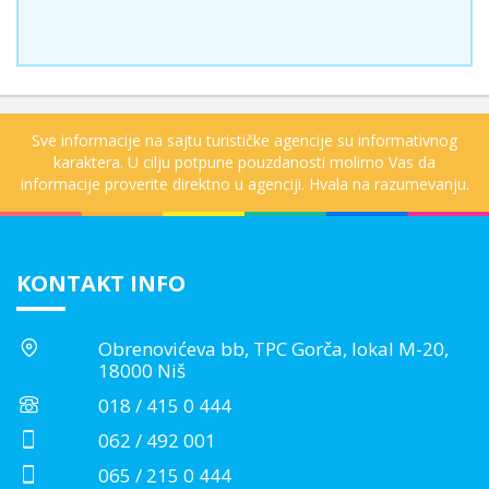
Sve informacije na sajtu turističke agencije su informativnog
karaktera. U cilju potpune pouzdanosti molimo Vas da
informacije proverite direktno u agenciji. Hvala na razumevanju.
KONTAKT INFO
Obrenovićeva bb, TPC Gorča, lokal M-20,
18000 Niš
018 / 415 0 444
062 / 492 001
065 / 215 0 444