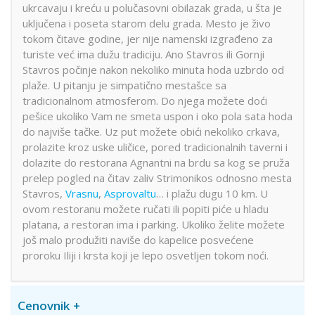
ukrcavaju i kreću u polučasovni obilazak grada, u šta je
uključena i poseta starom delu grada. Mesto je živo
tokom čitave godine, jer nije namenski izgrađeno za
turiste već ima dužu tradiciju. Ano Stavros ili Gornji
Stavros počinje nakon nekoliko minuta hoda uzbrdo od
plaže. U pitanju je simpatično mestašce sa
tradicionalnom atmosferom. Do njega možete doći
pešice ukoliko Vam ne smeta uspon i oko pola sata hoda
do najviše tačke. Uz put možete obići nekoliko crkava,
prolazite kroz uske uličice, pored tradicionalnih taverni i
dolazite do restorana Agnantni na brdu sa kog se pruža
prelep pogled na čitav zaliv Strimonikos odnosno mesta
Stavros,
Vrasnu
,
Asprovaltu
… i plažu dugu 10 km. U
ovom restoranu možete ručati ili popiti piće u hladu
platana, a restoran ima i parking. Ukoliko želite možete
još malo produžiti naviše do kapelice posvećene
proroku Iliji i krsta koji je lepo osvetljen tokom noći.
Cenovnik