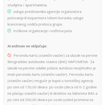
studijima / apartmanima;
usluge predstavnika agencije organizatora
putovanja ili inopartnera tokom boravka; usluge
licenciranog vodiča pratioca grupe.
troškove organizacije i vođstva puta.
Aranžman ne uključuje:
Peronsku kartu (stanični vaučer) za ulazak na perone
Beogradske autobuske stanice (BAS) NAPOMENA: Za
ulazak na perone odakle polaze autobusi neophodno je
imati peronsku kartu (stanični vaučer). Peronsku kartu
(stanični vaučer) moguće je kupiti u turističkoj agenciji
po ceni od 150,00 dinara po osobi (deca od 0-2 godine
ne plaćaju stanični vaučer) ili direktno na šalterima BAS-a
po ceni od 300,00 dinara po osobi (usled promena na