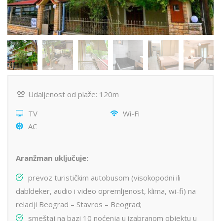
Udaljenost od plaže: 120m
TV
Wi-Fi
AC
Aranžman uključuje:
prevoz turističkim autobusom (visokopodni ili
dabldeker, audio i video opremljenost, klima, wi-fi) na
relaciji Beograd – Stavros – Beograd;
smeštaj na bazi 10 noćenja u izabranom objektu u