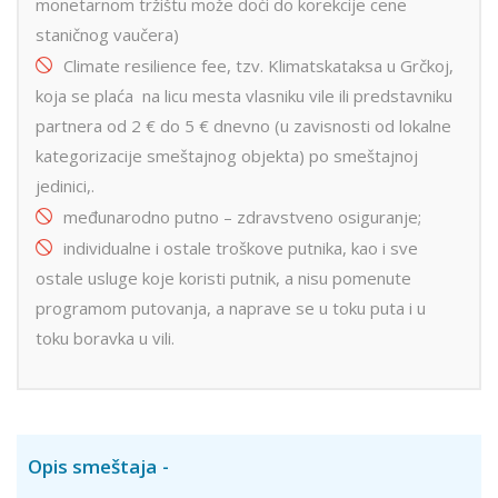
monetarnom tržištu može doći do korekcije cene
staničnog vaučera)
Climate resilience fee, tzv. Klimatskataksa u Grčkoj,
koja se plaća na licu mesta vlasniku vile ili predstavniku
partnera od 2 € do 5 € dnevno (u zavisnosti od lokalne
kategorizacije smeštajnog objekta) po smeštajnoj
jedinici,.
međunarodno putno – zdravstveno osiguranje;
individualne i ostale troškove putnika, kao i sve
ostale usluge koje koristi putnik, a nisu pomenute
programom putovanja, a naprave se u toku puta i u
toku boravka u vili.
Opis smeštaja