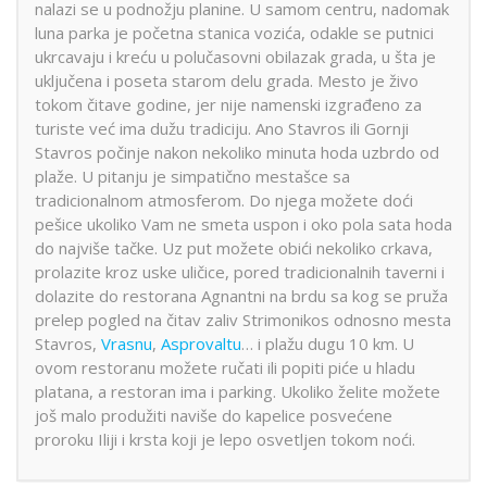
nalazi se u podnožju planine. U samom centru, nadomak
luna parka je početna stanica vozića, odakle se putnici
ukrcavaju i kreću u polučasovni obilazak grada, u šta je
uključena i poseta starom delu grada. Mesto je živo
tokom čitave godine, jer nije namenski izgrađeno za
turiste već ima dužu tradiciju. Ano Stavros ili Gornji
Stavros počinje nakon nekoliko minuta hoda uzbrdo od
plaže. U pitanju je simpatično mestašce sa
tradicionalnom atmosferom. Do njega možete doći
pešice ukoliko Vam ne smeta uspon i oko pola sata hoda
do najviše tačke. Uz put možete obići nekoliko crkava,
prolazite kroz uske uličice, pored tradicionalnih taverni i
dolazite do restorana Agnantni na brdu sa kog se pruža
prelep pogled na čitav zaliv Strimonikos odnosno mesta
Stavros,
Vrasnu
,
Asprovaltu
… i plažu dugu 10 km. U
ovom restoranu možete ručati ili popiti piće u hladu
platana, a restoran ima i parking. Ukoliko želite možete
još malo produžiti naviše do kapelice posvećene
proroku Iliji i krsta koji je lepo osvetljen tokom noći.