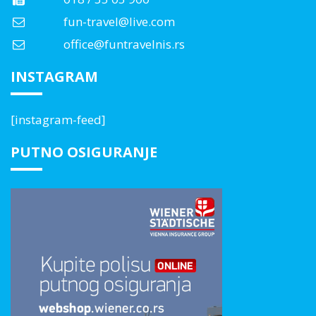
fun-travel@live.com
office@funtravelnis.rs
INSTAGRAM
[instagram-feed]
PUTNO OSIGURANJE