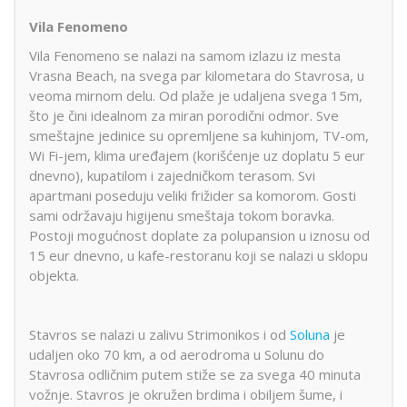
Vila Fenomeno
Vila Fenomeno se nalazi na samom izlazu iz mesta
Vrasna Beach, na svega par kilometara do Stavrosa, u
veoma mirnom delu. Od plaže je udaljena svega 15m,
što je čini idealnom za miran porodični odmor. Sve
smeštajne jedinice su opremljene sa kuhinjom, TV-om,
Wi Fi-jem, klima uređajem (korišćenje uz doplatu 5 eur
dnevno), kupatilom i zajedničkom terasom. Svi
apartmani poseduju veliki frižider sa komorom. Gosti
sami održavaju higijenu smeštaja tokom boravka.
Postoji mogućnost doplate za polupansion u iznosu od
15 eur dnevno, u kafe-restoranu koji se nalazi u sklopu
objekta.
Stavros se nalazi u zalivu Strimonikos i od
Soluna
je
udaljen oko 70 km, a od aerodroma u Solunu do
Stavrosa odličnim putem stiže se za svega 40 minuta
vožnje. Stavros je okružen brdima i obiljem šume, i