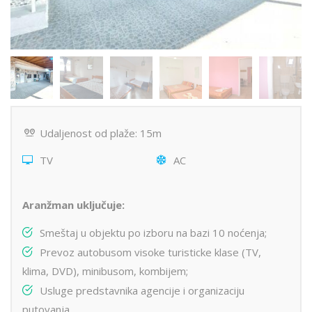
Udaljenost od plaže: 15m
TV
AC
Aranžman uključuje:
Smeštaj u objektu po izboru na bazi 10 noćenja;
Prevoz autobusom visoke turisticke klase (TV,
klima, DVD), minibusom, kombijem;
Usluge predstavnika agencije i organizaciju
putovanja.