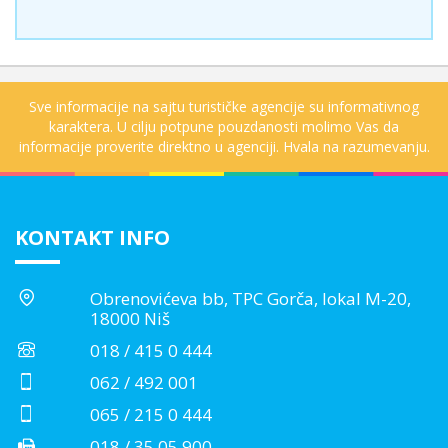
Sve informacije na sajtu turističke agencije su informativnog
karaktera. U cilju potpune pouzdanosti molimo Vas da
informacije proverite direktno u agenciji. Hvala na razumevanju.
KONTAKT INFO
Obrenovićeva bb, TPC Gorča, lokal M-20,
18000 Niš
018 / 415 0 444
062 / 492 001
065 / 215 0 444
018 / 35 05 900