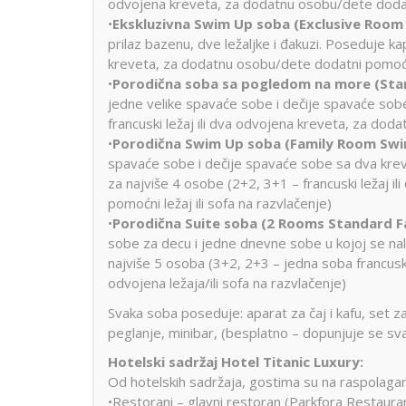
odvojena kreveta, za dodatnu osobu/dete dodat
•
Ekskluzivna Swim Up soba (Exclusive Room
prilaz bazenu, dve ležaljke i đakuzi. Poseduje ka
kreveta, za dodatnu osobu/dete dodatni pomoćn
•
Porodična soba sa pogledom na more (Sta
jedne velike spavaće sobe i dečije spavaće sob
francuski ležaj ili dva odvojena kreveta, za dod
•
Porodična Swim Up soba (Family Room Swi
spavaće sobe i dečije spavaće sobe sa dva krev
za najviše 4 osobe (2+2, 3+1 – francuski ležaj 
pomoćni ležaj ili sofa na razvlačenje)
•
Porodična Suite soba (2 Rooms Standard Fa
sobe za decu i jedne dnevne sobe u kojoj se nala
najviše 5 osoba (3+2, 2+3 – jedna soba francuski l
odvojena ležaja/ili sofa na razvlačenje)
Svaka soba poseduje: aparat za čaj i kafu, set za 
peglanje, minibar, (besplatno – dopunjuje se sv
Hotelski sadržaj Hotel Titanic Luxury:
Od hotelskih sadržaja, gostima su na raspolagan
•Restorani – glavni restoran (Parkfora Restauran