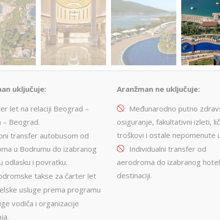
an uključuje:
Aranžman ne uključuje:
er let na relaciji Beograd –
Međunarodno putno zdrav
 – Beograd.
osiguranje, fakultativni izleti, lič
troškovi i ostale nepomenute 
pni transfer autobusom od
oma u Bodrumu do izabranog
Individualni transfer od
u odlasku i povratku.
aerodroma do izabranog hotel
destinaciji.
odromske takse za čarter let
elske usluge prema programu
ge vodiča i organizacije
ja.