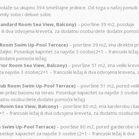
spolaže sa ukupno 394 smeštajne jedinice. Od toga u našoj ponudi
mily sobe i deluxe sobe.
tandard Room Sea View, Balcony)
– površine 39 m2, posduje
aj ili dva odvojena kreveta, za dodatnu osobu/dete dodatni pomoć
 Room Swim Up-Pool Terrace)
– površine 39 m2, ima direktni pr
žaljke. Poseduje kapcitet za najviše 3 osobe(2+1 – francuski ležaj i
odatni pomoćni ležaj)
ior Room Sea View, Balcony)
– površine 51 m2, ima veliki kreve
a najviše 3 osobe(2+1 – francuski ležaj ili dva odvojena kreveta, 
Club Room Swim Up-Pool Terrace)
– površine 51 m2, pored veli
ktan prilaz bazenu na terasi. Poseduje kapacitet za najviše 3 osobe
odatnu osobu/dete dodatni pomoćni ležaj)
 Room Sea View, Balcony)
– površine 80 m2, ima karderobu i ka
+1 – francuski ležaj ili dva odvojena kreveta, za dodatnu osobu/d
 Swim Up-Pool Terrace)
– površine 80 m2, pored garderobe i 
seduje kapacitet za najviše 3 osobe (2+1 – francuski ležaj ili dva