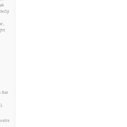
eak
ečiji
ar,
ght
i
a Bar
),
ivatni