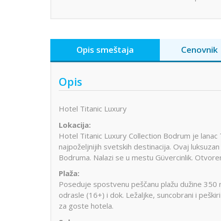
Opis smeštaja
Cenovnik
Opis
Hotel Titanic Luxury
Lokacija:
Hotel Titanic Luxury Collection Bodrum je lanac
najpoželjnijih svetskih destinacija. Ovaj luksu
Bodruma. Nalazi se u mestu Güvercinlik. Otvore
Plaža:
Poseduje spostvenu peščanu plažu dužine 350 m
odrasle (16+) i dok. Ležaljke, suncobrani i peški
za goste hotela.