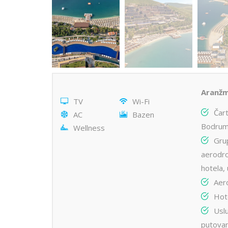
Aranžm
TV
Wi-Fi
Čart
AC
Bazen
Bodrum
Wellness
Gru
aerodr
hotela, 
Aer
Hot
Uslu
putovan