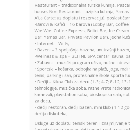
Restaurant – tradicionalna turska kuhinja, Pascar
house, Nori Restaurant – azijska kuhinja, Yamas
A’La Carte; uz doplatu i rezervaciju), poslastič
•Barovi & Kafići – 16 barova (Lobby Bar, Coffee 
WosWos Coffee Express, Bellini Bar, Ice Cream &
Bar, Yamas Bar, Private Pavillon Bar), jedna kuća
• Internet – Wi-Fi,
• Bazeni – 3 spoljašnja bazena, unutrašnji bazen
•Wellness & spa – BEFINE SPA centar, sauna, parn
• Zabavni – muzički program uživo, noćne i dnevn
• Sportski – košarka, odbojka na plaži, joga, mali f
tenis, parking i šah, profesinalne škole sporta fu
• Dečiji – Kikoa Club za decu (1-3; 4-7; 8-12; 13-
tehnologije, muzička soba, razne vrste radionica,
karnevali, playstation soba, bioskopska sala, so
za decu,
• dečiji restoran, dečiji bazen, mini klub (4-12 g
dečija diskoteka,
Usluge uz doplatu: teniski teren i iznajmljivanje t
časovi plivanja, presonalni treneri, rent a car, u