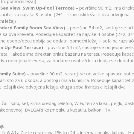
ni pomoćni ležaj)
 Sea View, Swim Up-Pool Terrace)
– površine 90 m2, ima direk
pacitet za najviše 3 osobe (2+1 – francuski ležaj ili dva odvojena
i ležaj)
ndard Family Room Sea View)
– površine 54 m2, sastoje se od
e sa dva kreveta. Poseduje kapacitet za najviše 4 osobe (2+2, 3+
atne osobe/decu dobija se dodatni pomoćni ležaj ili sofa na razvlač
m Up-Pool Terrace)
– površine 54 m2, sastoje se od jedne veli
eta. Takođe ima direktan prilaz bazenu na terasi. Poseduje kapac
ili dva odvojena kreveta, za dodatne osobe/decu dobija se dodatni
mily Suite)
– površine 90 m2, sastoji se od velike spavaće sobe
zi sto za 6 osoba, a postoji i mala kuhinjica. Poseduje kapacitet 
ežaj ili dva odvojena ležaja, druga soba francuski ležaj ili dva
čaj i kafu, sef, klima uređaj, telefon, WiFi, fen za kosu, peglu, das
akodnevno), BVLGARI kozmetiku u kupatilu, balkon i TV.
ju:
t), 6 A’La Carte restorana (Bistro 24 – internacionalna kuhinja, Ha