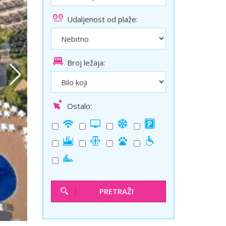
ini
Solun polazak iz Niša
Udaljenost od plaže:
Temišvar polazak iz Niša
Broj ležaja:
Ostalo:
PRETRAŽI