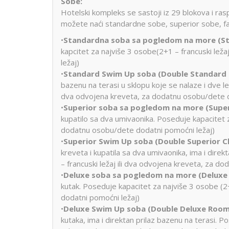
Sobe:
Hotelski kompleks se sastoji iz 29 blokova i ra
možete naći standardne sobe, superior sobe, fa
•
Standardna soba sa pogledom na more
(S
kapcitet za najviše 3 osobe(2+1 – francuski lež
ležaj)
•
Standard Swim Up soba (Double Standard
bazenu na terasi u sklopu koje se nalaze i dve le
dva odvojena kreveta, za dodatnu osobu/dete d
•
Superior soba sa pogledom na more (Super
kupatilo sa dva umivaonika. Poseduje kapacitet z
dodatnu osobu/dete dodatni pomoćni ležaj)
•
Superior Swim Up soba (Double Superior 
kreveta i kupatila sa dva umivaonika, ima i dire
– francuski ležaj ili dva odvojena kreveta, za d
•
Deluxe soba sa pogledom na more (Deluxe
kutak. Poseduje kapacitet za najviše 3 osobe (2
dodatni pomoćni ležaj)
•
Deluxe Swim Up soba (Double Deluxe Room
kutaka, ima i direktan prilaz bazenu na terasi. Po