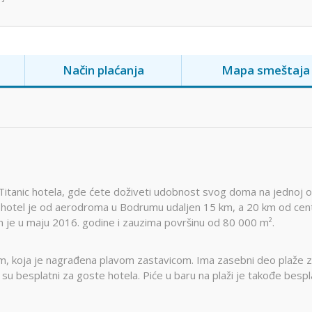
Način plaćanja
Mapa smeštaja
 Titanic hotela, gde ćete doživeti udobnost svog doma na jednoj 
zan hotel je od aerodroma u Bodrumu udaljen 15 km, a 20 km od cen
n je u maju 2016. godine i zauzima površinu od 80 000 m².
, koja je nagrađena plavom zastavicom. Ima zasebni deo plaže 
ri su besplatni za goste hotela. Piće u baru na plaži je takođe besp