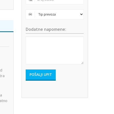
Dodatne napomene:
od
tra
za
latno