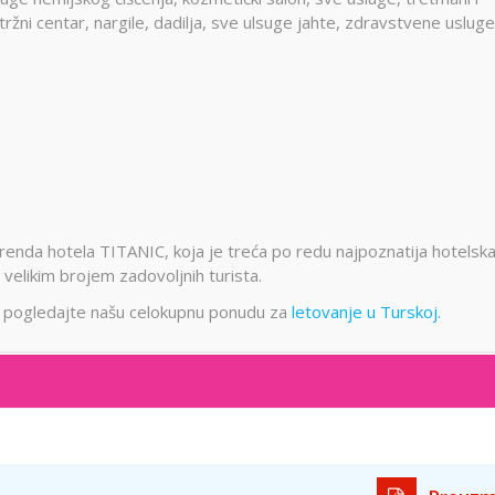
tržni centar, nargile, dadilja, sve ulsuge jahte, zdravstvene usluge
brenda hotela TITANIC, koja je treća po redu najpoznatija hotelsk
 velikim brojem zadovoljnih turista.
ima, pogledajte našu celokupnu ponudu za
letovanje u Turskoj.