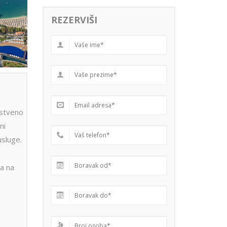
REZERVIŠI
stveno
ni
usluge.
a na