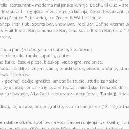
ella Restaurant – moderna italijanska kuhinja, Beef Grill Club – st
 Restaurant – egejska i mediteranska kuhinja, Kikoa Restaurant – d
arnica (Caprice Patisserie), Ice Cream & Waffle House,
Shop, Irish Pub, Sports bar, Show Bar, Pool Bar, Befine Vitamin B
 Fruit Beach Bar, Limoncello Bar, Crab Social Beach Bar, Crab Ni
 vina,
, aqua park (6 tobogana za odrasle, 3 za decu),
o kupatilo, tursko kupatilo, pilates,
e žurke, časovi plesa, bioskop, video igre, radionice,
udbal, bicikli za iznajmljivanje, teniski teren, pikado, boćanje, ston
dbala i kik boksa,
17 godina), dečije igralište, umetnički studio, studio za nauke i
 lego soba, centar za igre, amfiteatar i mini disko, tematski dečiji
ba za spavanje, A’La Carte restoran za decu (prvi u Turskoj), Koal
odina), Lego soba, dečije igralište, klub za tinejdžere (13-17 godina
eniskih rekvizita, spotrovi na vodi, časovi ronjenja, parasailing i pr
sluge hemijskog čišćenja, kozmetički salon, sve usluge, tretmani i