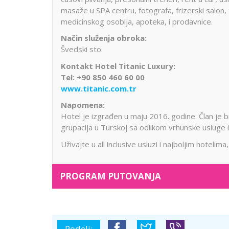
masaže u SPA centru, fotografa, frizerski salon, 
medicinskog osoblja, apoteka, i prodavnice.
Način služenja obroka:
Švedski sto.
Kontakt Hotel Titanic Luxury:
Tel: +90 850 460 60 00
www.titanic.com.tr
Napomena:
Hotel je izgrađen u maju 2016. godine. Član je 
grupacija u Turskoj sa odlikom vrhunske usluge i
Uživajte u all inclusive usluzi i najboljim hotel
PROGRAM PUTOVANJA
Podeli: