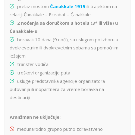
prelaz mostom
Čanakkale 1915
ili trajektom na
relaciji Čanakkale – Eceabat – Čanakkale
2 noćenja sa doručkom u hotelu (3* ili više) u
Čanakkale-u
boravak 10 dana (9 noći), sa uslugom po izboru u
dvokrevetnim ili dvokrevetnim sobama sa pomoćnim
ležajem
transfer vodiča
troškovi organizacije puta
usluge predstavnika agencije organizatora
putovanja ili inopartnera za vreme boravka na
destinaciji
Aranžman ne uključuje:
međunarodno grupno putno zdravstveno