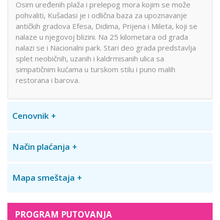
Osim uređenih plaža i prelepog mora kojim se može
pohvaliti, Kušadasi je i odlična baza za upoznavanje
antičkih gradova Efesa, Didima, Prijena i Mileta, koji se
nalaze u njegovoj blizini. Na 25 kilometara od grada
nalazi se i Nacionalni park. Stari deo grada predstavlja
splet neobičnih, uzanih i kaldrmisanih ulica sa
simpatičnim kućama u turskom stilu i puno malih
restorana i barova.
Cenovnik
Način plaćanja
Mapa smeštaja
PROGRAM PUTOVANJA