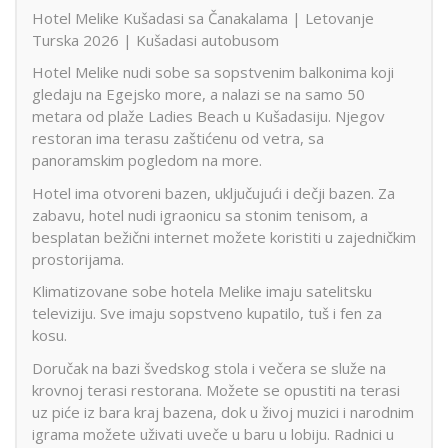
Hotel Melike Kušadasi sa Čanakalama | Letovanje
Turska 2026 | Kušadasi autobusom
Hotel Melike nudi sobe sa sopstvenim balkonima koji
gledaju na Egejsko more, a nalazi se na samo 50
metara od plaže Ladies Beach u Kušadasiju. Njegov
restoran ima terasu zaštićenu od vetra, sa
panoramskim pogledom na more.
Hotel ima otvoreni bazen, uključujući i dečji bazen. Za
zabavu, hotel nudi igraonicu sa stonim tenisom, a
besplatan bežični internet možete koristiti u zajedničkim
prostorijama.
Klimatizovane sobe hotela Melike imaju satelitsku
televiziju. Sve imaju sopstveno kupatilo, tuš i fen za
kosu.
Doručak na bazi švedskog stola i večera se služe na
krovnoj terasi restorana. Možete se opustiti na terasi
uz piće iz bara kraj bazena, dok u živoj muzici i narodnim
igrama možete uživati uveče u baru u lobiju. Radnici u