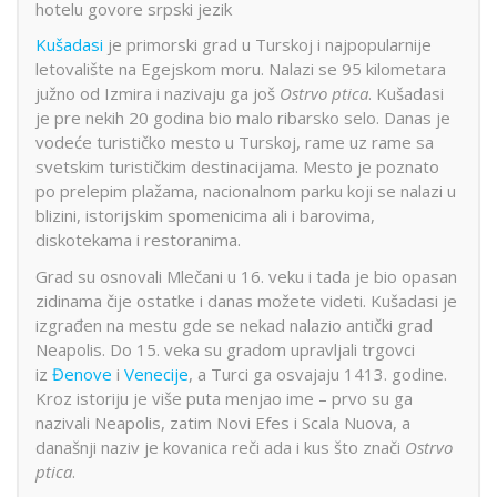
hotelu govore srpski jezik
Kušadasi
je primorski grad u Turskoj i najpopularnije
letovalište na Egejskom moru. Nalazi se 95 kilometara
južno od Izmira i nazivaju ga još
Ostrvo ptica
. Kušadasi
je pre nekih 20 godina bio malo ribarsko selo. Danas je
vodeće turističko mesto u Turskoj, rame uz rame sa
svetskim turističkim destinacijama. Mesto je poznato
po prelepim plažama, nacionalnom parku koji se nalazi u
blizini, istorijskim spomenicima ali i barovima,
diskotekama i restoranima.
Grad su osnovali Mlečani u 16. veku i tada je bio opasan
zidinama čije ostatke i danas možete videti. Kušadasi je
izgrađen na mestu gde se nekad nalazio antički grad
Neapolis. Do 15. veka su gradom upravljali trgovci
iz
Đenove
i
Venecije
, a Turci ga osvajaju 1413. godine.
Kroz istoriju je više puta menjao ime – prvo su ga
nazivali Neapolis, zatim Novi Efes i Scala Nuova, a
današnji naziv je kovanica reči ada i kus što znači
Ostrvo
ptica
.