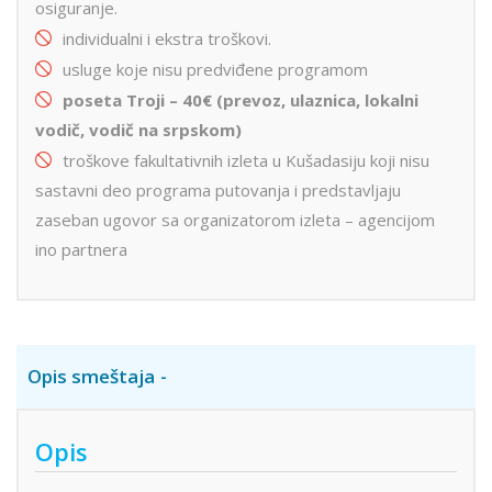
osiguranje.
individualni i ekstra troškovi.
usluge koje nisu predviđene programom
poseta Troji – 40€ (prevoz, ulaznica, lokalni
vodič, vodič na srpskom)
troškove fakultativnih izleta u Kušadasiju koji nisu
sastavni deo programa putovanja i predstavljaju
zaseban ugovor sa organizatorom izleta – agencijom
ino partnera
Opis smeštaja
Opis