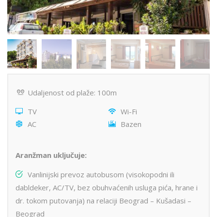
Udaljenost od plaže: 100m
TV
Wi-Fi
AC
Bazen
Aranžman uključuje:
Vanlinijski prevoz autobusom (visokopodni ili
dabldeker, AC/TV, bez obuhvaćenih usluga pića, hrane i
dr. tokom putovanja) na relaciji Beograd – Kušadasi –
Beograd