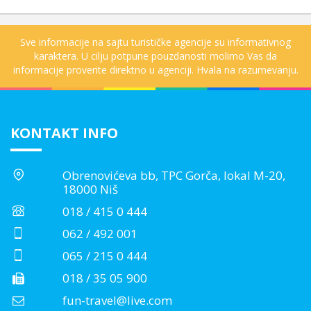
Sve informacije na sajtu turističke agencije su informativnog
karaktera. U cilju potpune pouzdanosti molimo Vas da
informacije proverite direktno u agenciji. Hvala na razumevanju.
KONTAKT INFO
Obrenovićeva bb, TPC Gorča, lokal M-20,
18000 Niš
018 / 415 0 444
062 / 492 001
065 / 215 0 444
018 / 35 05 900
fun-travel@live.com