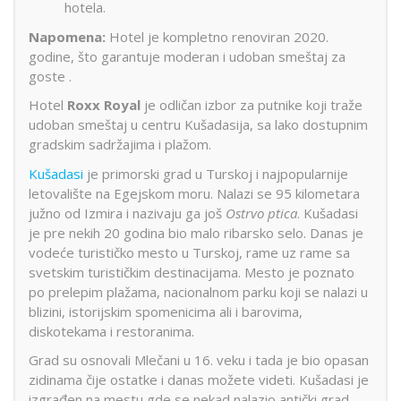
hotela.
Napomena:
Hotel je kompletno renoviran 2020.
godine, što garantuje moderan i udoban smeštaj za
goste
.​
Hotel
Roxx Royal
je odličan izbor za putnike koji traže
udoban smeštaj u centru Kušadasija, sa lako dostupnim
gradskim sadržajima i plažom.
Kušadasi
je primorski grad u Turskoj i najpopularnije
letovalište na Egejskom moru. Nalazi se 95 kilometara
južno od Izmira i nazivaju ga još
Ostrvo ptica
. Kušadasi
je pre nekih 20 godina bio malo ribarsko selo. Danas je
vodeće turističko mesto u Turskoj, rame uz rame sa
svetskim turističkim destinacijama. Mesto je poznato
po prelepim plažama, nacionalnom parku koji se nalazi u
blizini, istorijskim spomenicima ali i barovima,
diskotekama i restoranima.
Grad su osnovali Mlečani u 16. veku i tada je bio opasan
zidinama čije ostatke i danas možete videti. Kušadasi je
izgrađen na mestu gde se nekad nalazio antički grad