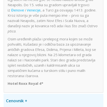
Neapolis. Do 15. veka su gradom upravljali trgovci
iz
Đenove
i
Venecije
, a Turci ga osvajaju 1413. godine.
Kroz istoriju je više puta menjao ime – prvo su ga
nazivali Neapolis, zatim Novi Efes i Scala Nuova, a
današnji naziv je kovanica reči ada i kus što znači
Ostrvo
ptica
.
Osim uređenih plaža i prelepog mora kojim se može
pohvaliti, Kušadasi je i odlična baza za upoznavanje
antičkih gradova Efesa, Didima, Prijena i Mileta, koji se
nalaze u njegovoj blizini. Na 25 kilometara od grada
nalazi se i Nacionalni park. Stari deo grada predstavlja
splet neobičnih, uzanih i kaldrmisanih ulica sa
simpatičnim kućama u turskom stilu i puno malih
restorana i barova.
Hotel Roxx Royal 4*
Cenovnik