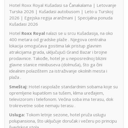
Hotel Roxx Royal Kušadasi sa Čanakalama | Letovanje
Turska 2026 | Kušadasi autobusom | Leto u Turskoj
2026 | Egejska regija aranžmani | Specijalna ponuda
Kušadasi 2026
Hotel
Roxx Royal
nalazi se u srcu Kušadasija, na oko
400 metara od gradske plaže
.
Njegova centralna
lokacija omogućava gostima lak pristup glavnim
atrakcijama grada, uključujući Grand Bazar i brojne
prodavnice.
Takođe, hotel je u neposrednoj blizini
glavne stanice minibuseva (dolmuša), što ga čini
idealnim polazištem za istraživanje okolnih mesta i
plaža
.​
Smeštaj:
Hotel raspolaže standardnim sobama koje su
opremljene kupatilom sa tušem, klima uređajem,
televizorom i telefonom.
Većina soba ima terasu, dok
trokrevetne sobe nemaju terasu
.​
Usluga:
Tokom letnje sezone, hotel pruža uslugu
polupansiona, što uključuje doručak i večeru po principu
švedskog stola