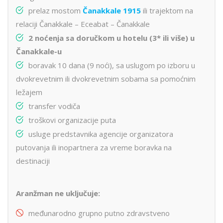
prelaz mostom
Čanakkale 1915
ili trajektom na
relaciji Čanakkale – Eceabat – Čanakkale
2 noćenja sa doručkom u hotelu (3* ili više) u
Čanakkale-u
boravak 10 dana (9 noći), sa uslugom po izboru u
dvokrevetnim ili dvokrevetnim sobama sa pomoćnim
ležajem
transfer vodiča
troškovi organizacije puta
usluge predstavnika agencije organizatora
putovanja ili inopartnera za vreme boravka na
destinaciji
Aranžman ne uključuje:
međunarodno grupno putno zdravstveno