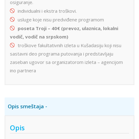
osiguranje.
individualni i ekstra troškovi.
usluge koje nisu predviđene programom
poseta Troji – 40€ (prevoz, ulaznica, lokalni
vodič, vodič na srpskom)
troškove fakultativnih izleta u Kušadasiju koji nisu
sastavni deo programa putovanja i predstavljaju
zaseban ugovor sa organizatorom izleta – agencijom
ino partnera
Opis smeštaja
Opis