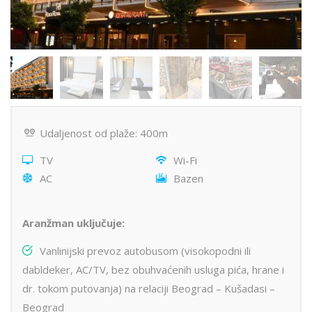
Udaljenost od plaže: 400m
TV
Wi-Fi
AC
Bazen
Aranžman uključuje:
Vanlinijski prevoz autobusom (visokopodni ili
dabldeker, AC/TV, bez obuhvaćenih usluga pića, hrane i
dr. tokom putovanja) na relaciji Beograd – Kušadasi –
Beograd