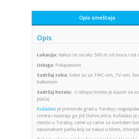
Opis smeštaja
Opis
Lokacija:
Nalazi se na oko 500 m od mora i od c
Usluga:
Polupansion
Sadržaj soba:
Sobe su sa TWC-om, TV-om, feno
balkonom.
Sadržaj hotela:
U sklopu hotela je bazen sa od
plaća).
Kušadasi
je primorski grad u Turskoj i najpopula
Izmira i nazivaju ga još
Ostrvo ptica
. Kušadasi je
mesto u Turskoj, rame uz rame sa svetskim turi
nacionalnom parku koji se nalazi u blizini, istor