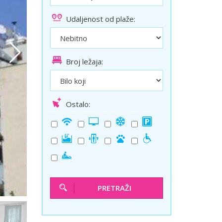
ini
Solun polazak iz Niša
Udaljenost od plaže:
Temišvar polazak iz Niša
Broj ležaja:
Ostalo:
PRETRAŽI