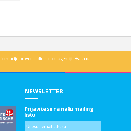
formacije proverite direktno u agenciji. Hvala na
NEWSLETTER
Prijavite se na našu mailing
listu