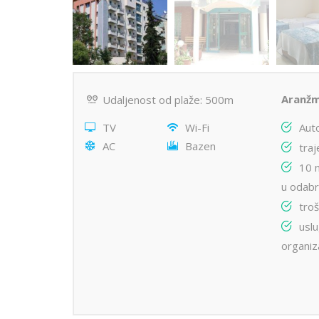
Aranžm
Udaljenost od plaže: 500m
TV
Wi-Fi
Aut
AC
Bazen
traj
10 
u odabr
troš
usl
organiz