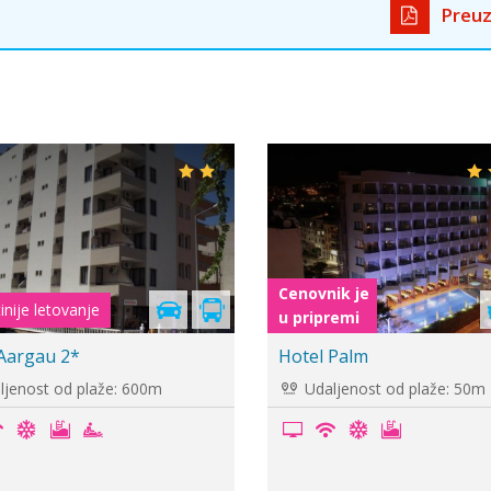
Preuz
vnik je
Cenovnik je
ipremi
u pripremi
l Carina
Marti Beach Prime 4*
aljenost od plaže: 100m
Udaljenost od plaže: -