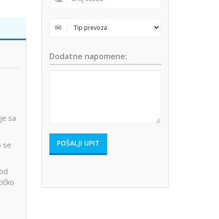
Dodatne napomene:
je sa
o se
 od
tičko