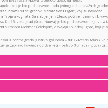
Novi Efes i Scala Nuova. U antičko doba, na mestu
Neapolis, koji je bio pod upravom tada jednog od najsnažnijih grado
isa, nalazili su se gradovi Maratezion i Pigale, koji su navodno
m Trojanskog rata. Sa slabljenjem Efesa, počinje i tmurno i krvav
ka. Do 15. veka grad (Scala Nuova) je bio pod upravom trgovaca i
ni sultanom Mehmet Čelebijom, osvajaju i pljačkaju grad, koji je 
asku iz centra grada (Ostrvo golubova – tur. Güvercin Adası), koje
 je zapravo kovanica od dve reči – ostrvo (tur. ada) i ptica (tur. 