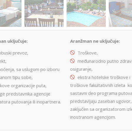
an uključuje:
Aranžman ne uključuje:
obuski prevoz,
Troškove,
ekt,
međunarodno putno zdrav
osiguranje,
noćenja, sa uslugom po izboru
anom tipu sobe,
ekstra hotelske troškove i
troškove fakultativnih izleta ko
kove organizacije puta,
sastavni deo programa putova
uge predstavnika agencije
predstavljaju zaseban ugovor,
atora putovanja ili inopartnera.
zaključen sa organizatorom izl
inostranom agencijom.