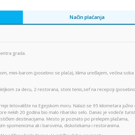
Način plaćanja
entra grada.
m, mini-barom (posebno se plaća), klima uređajem, većina soba 
eljkom za decu, 2 restorana, stoni tenis,sef na recepciji (posebn
rnije letovalište na Egejskom moru. Nalazi se 95 kilometara južno
 pre nekih 20 godina bio malo ribarsko selo. Danas je vodeće turis
stičkim destinacijama. Mesto je poznato po prelepim plažama,
ijskim spomenicima ali i barovima, diskotekama i restoranima.