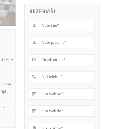
REZERVIŠI
stveno
ji nisu
nja i
eta –