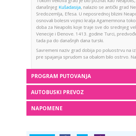
Tokom vekova grad je bio poznat kao Neapolis, 
današnjeg
Kušadasija
, nalazio se antički grad 
Sredozemlja, Efesa. U neposrednoj blizini Neapol
osnovali bolesni vojnici kralja Agamemnona toko
doba za Neapolis koje traje sve do srednjeg ve
Venecije i Đenove. 1413. godine Turci, predvođe
tada pa do današnjih dana turski.
Savremeni naziv grad dobija po poluostrvu na izl
pre spajanja sprudom sa obalom bilo ostrvo. Naziv
PROGRAM PUTOVANJA
AUTOBUSKI PREVOZ
NAPOMENE