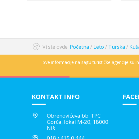
Vi ste ovde:
Početna
/
Leto
/
Turska
/
Kuš
Sve informacije na sajtu turističke agencije su 
KONTAKT INFO
FAC
Obrenovićeva bb, TPC
Gorča, lokal M-20, 18000
Niš
018 / 415 0 444