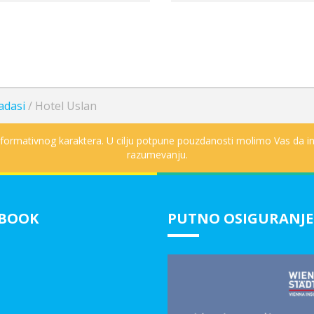
adasi
/
Hotel Uslan
informativnog karaktera. U cilju potpune pouzdanosti molimo Vas da in
razumevanju.
EBOOK
PUTNO OSIGURANJE