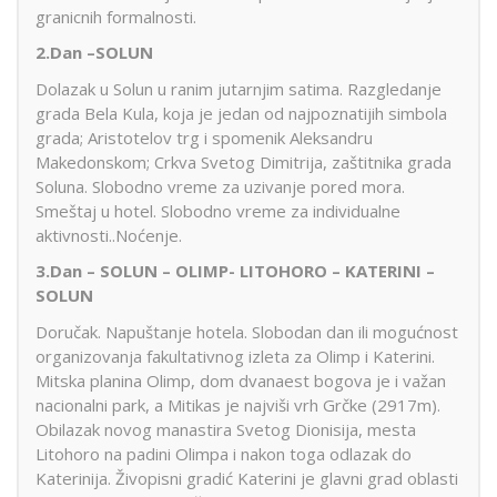
granicnih formalnosti.
2.Dan –SOLUN
Dolazak u Solun u ranim jutarnjim satima. Razgledanje
grada Bela Kula, koja je jedan od najpoznatijih simbola
grada; Aristotelov trg i spomenik Aleksandru
Makedonskom; Crkva Svetog Dimitrija, zaštitnika grada
Soluna. Slobodno vreme za uzivanje pored mora.
Smeštaj u hotel. Slobodno vreme za individualne
aktivnosti..Noćenje.
3.Dan – SOLUN – OLIMP- LITOHORO – KATERINI –
SOLUN
Doručak. Napuštanje hotela. Slobodan dan ili mogućnost
organizovanja fakultativnog izleta za Olimp i Katerini.
Mitska planina Olimp, dom dvanaest bogova je i važan
nacionalni park, a Mitikas je najviši vrh Grčke (2917m).
Obilazak novog manastira Svetog Dionisija, mesta
Litohoro na padini Olimpa i nakon toga odlazak do
Katerinija. Živopisni gradić Katerini je glavni grad oblasti