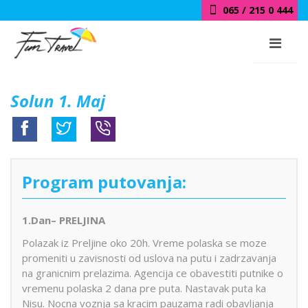
065 / 215 0 444
Solun 1. Maj
Program putovanja:
1.Dan– PRELJINA
Polazak iz Preljine oko 20h. Vreme polaska se moze
promeniti u zavisnosti od uslova na putu i zadrzavanja
na granicnim prelazima. Agencija ce obavestiti putnike o
vremenu polaska 2 dana pre puta. Nastavak puta ka
Nisu. Nocna voznja sa kracim pauzama radi obavljanja