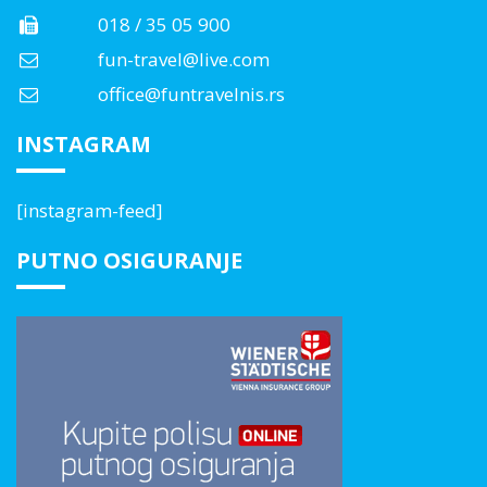
018 / 35 05 900
fun-travel@live.com
office@funtravelnis.rs
INSTAGRAM
[instagram-feed]
PUTNO OSIGURANJE