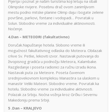
Pijerija i poznat je našim turistima koji letuju na obali
Olimpske rivijere. Posebnu draž ovom zanimljivom
mestu podno mitske planine Olimp daju i bogate zelene
površine, parkovi, fontane i vodopadi… Povratak u
Solun. Slobodno vreme za individualne aktinovnosti.
Noćenje.
4.Dan – METEODRI (fakultativno)
Doručak.Napuštanje hotela. Slobono vreme ili
mogućnost fakultativnog odlaska do Moteora. Obilazak
crkve Sv. Petke, lekoviti izvor. Nastavak putovanja do
živopisnog gradića u podnožju Meteora, Kalambake.
Razgledanje i poseta radionici za ručnu izradu ikona.
Nastavak puta za Meteore. Poseta čuvenom
srednjovekovnom kompleksu Manastira sa ulaskom u
manastir Veliki Mateori. Slobodno vreme. Povratak ka
hotelu. Slobodno vreme za individualne aktivnosti.
Polazak za Srbiju. Noćna vožnja kroz Grčku i Severnu
Makedoniju prema Srbiji.
5 .Dan – KRALJEVO