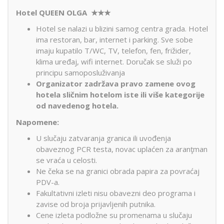
Hotel QUEEN OLGA ★★★
Hotel se nalazi u blizini samog centra grada. Hotel
ima restoran, bar, internet i parking. Sve sobe
imaju kupatilo T/WC, TV, telefon, fen, frižider,
klima uređaj, wifi internet. Doručak se služi po
principu samoposluživanja
Organizator zadržava pravo zamene ovog
hotela sličnim hotelom iste ili više kategorije
od navedenog hotela.
Napomene:
U slučaju zatvaranja granica ili uvođenja
obaveznog PCR testa, novac uplaćen za aranţman
se vraća u celosti.
Ne čeka se na granici obrada papira za povraćaj
PDV-a.
Fakultativni izleti nisu obavezni deo programa i
zavise od broja prijavljenih putnika.
Cene izleta podložne su promenama u slučaju