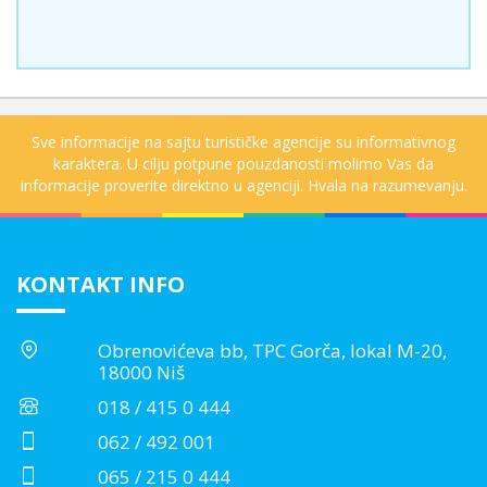
Sve informacije na sajtu turističke agencije su informativnog
karaktera. U cilju potpune pouzdanosti molimo Vas da
informacije proverite direktno u agenciji. Hvala na razumevanju.
KONTAKT INFO
Obrenovićeva bb, TPC Gorča, lokal M-20,
18000 Niš
018 / 415 0 444
062 / 492 001
065 / 215 0 444