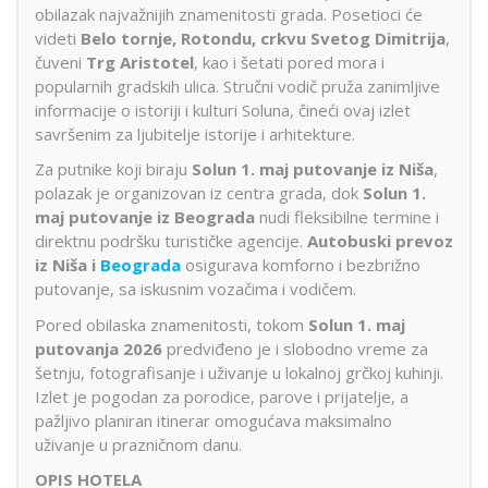
obilazak najvažnijih znamenitosti grada. Posetioci će
videti
Belo tornje, Rotondu, crkvu Svetog Dimitrija
,
čuveni
Trg Aristotel
, kao i šetati pored mora i
popularnih gradskih ulica. Stručni vodič pruža zanimljive
informacije o istoriji i kulturi Soluna, čineći ovaj izlet
savršenim za ljubitelje istorije i arhitekture.
Za putnike koji biraju
Solun 1. maj putovanje iz Niša
,
polazak je organizovan iz centra grada, dok
Solun 1.
maj putovanje iz Beograda
nudi fleksibilne termine i
direktnu podršku turističke agencije.
Autobuski prevoz
iz Niša i
Beograda
osigurava komforno i bezbrižno
putovanje, sa iskusnim vozačima i vodičem.
Pored obilaska znamenitosti, tokom
Solun 1. maj
putovanja 2026
predviđeno je i slobodno vreme za
šetnju, fotografisanje i uživanje u lokalnoj grčkoj kuhinji.
Izlet je pogodan za porodice, parove i prijatelje, a
pažljivo planiran itinerar omogućava maksimalno
uživanje u prazničnom danu.
OPIS HOTELA