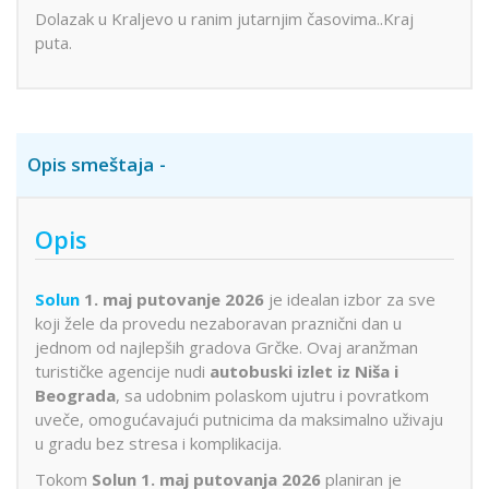
Dolazak u Kraljevo u ranim jutarnjim časovima..Kraj
puta.
Opis smeštaja
Opis
Solun
1. maj putovanje 2026
je idealan izbor za sve
koji žele da provedu nezaboravan praznični dan u
jednom od najlepših gradova Grčke. Ovaj aranžman
turističke agencije nudi
autobuski izlet iz Niša i
Beograda
, sa udobnim polaskom ujutru i povratkom
uveče, omogućavajući putnicima da maksimalno uživaju
u gradu bez stresa i komplikacija.
Tokom
Solun 1. maj putovanja 2026
planiran je