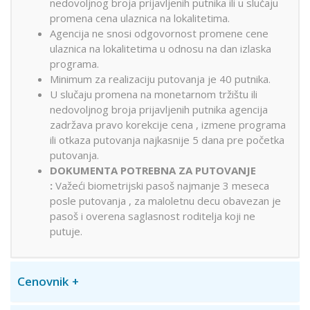
nedovoljnog broja prijavljenih putnika ili u slučaju
promena cena ulaznica na lokalitetima.
Agencija ne snosi odgovornost promene cene
ulaznica na lokalitetima u odnosu na dan izlaska
programa.
Minimum za realizaciju putovanja je 40 putnika.
U slučaju promena na monetarnom tržištu ili
nedovoljnog broja prijavljenih putnika agencija
zadržava pravo korekcije cena , izmene programa
ili otkaza putovanja najkasnije 5 dana pre početka
putovanja.
DOKUMENTA POTREBNA ZA PUTOVANJE
:
Važeći biometrijski pasoš najmanje 3 meseca
posle putovanja , za maloletnu decu obavezan je
pasoš i overena saglasnost roditelja koji ne
putuje.
Cenovnik