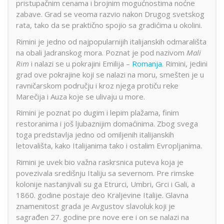
pristupačnim cenama i brojnim mogućnostima noćne
zabave. Grad se veoma razvio nakon Drugog svetskog
rata, tako da se praktično spojio sa gradićima u okolini.
Rimini je jedno od najpopularnijih italijanskih odmarališta
na obali Jadranskog mora. Poznat je pod nazivom
Mali
Rim
i nalazi se u pokrajini Emilija –
Romanja
. Rimini, jedini
grad ove pokrajine koji se nalazi na moru, smešten je u
ravničarskom području i kroz njega protiču reke
Marečija i Auza koje se ulivaju u more.
Rimini je poznat po dugim i lepim plažama, finim
restoranima i još ljubaznijim domaćinima. Zbog svega
toga predstavlja jedno od omiljenih italijanskih
letovališta, kako Italijanima tako i ostalim Evropljanima.
Rimini je uvek bio važna raskrsnica puteva koja je
povezivala središnju Italiju sa severnom. Pre rimske
kolonije nastanjivali su ga Etrurci, Umbri, Grci i Gali, a
1860. godine postaje deo Kraljevine Italije. Glavna
znamenitost grada je Avgustov slavoluk koji je
sagrađen 27. godine pre nove ere i on se nalazi na