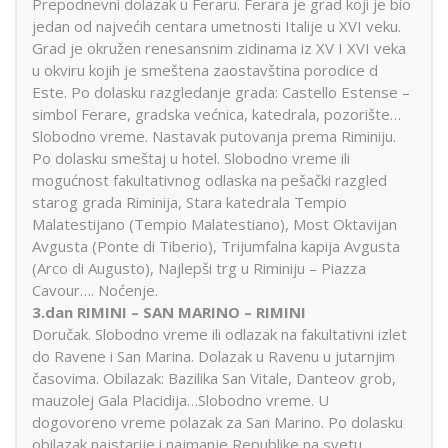
Prepodnevni dolazak u Feraru. Ferara je grad koji je bio
jedan od najvećih centara umetnosti Italije u XVI veku.
Grad je okružen renesansnim zidinama iz XV I XVI veka
u okviru kojih je smeštena zaostavština porodice d
Este. Po dolasku razgledanje grada: Castello Estense –
simbol Ferare, gradska većnica, katedrala, pozorište…
Slobodno vreme. Nastavak putovanja prema Riminiju.
Po dolasku smeštaj u hotel. Slobodno vreme ili
mogućnost fakultativnog odlaska na pešački razgled
starog grada Riminija, Stara katedrala Tempio
Malatestijano (Tempio Malatestiano), Most Oktavijan
Avgusta (Ponte di Tiberio), Trijumfalna kapija Avgusta
(Arco di Augusto), Najlepši trg u Riminiju – Piazza
Cavour…. Noćenje.
3.dan RIMINI – SAN MARINO – RIMINI
Doručak. Slobodno vreme ili odlazak na fakultativni izlet
do Ravene i San Marina. Dolazak u Ravenu u jutarnjim
časovima. Obilazak: Bazilika San Vitale, Danteov grob,
mauzolej Gala Placidija…Slobodno vreme. U
dogovoreno vreme polazak za San Marino. Po dolasku
obilazak najstarije i najmanje Republike na svetu