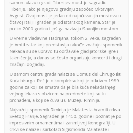
samom ulazu u grad. Tiberijev most je sagradio
Tiberije, iako je njegovu gradnju započeo Oktavijan
Avgust. Ovaj most je jedan od najočuvanijih mostova u
čitavoj Italiji i građen je od istarskog kamena. Star je
preko 2000 godina i još ga nazivaju Đavoljim mostom.
U vreme vladavine Hadrijana, tokom 2. veka, sagrađen
je Amfiteatar koji predstavlja takođe značajni spomenik.
Nekada su se upravo tu održavale gladijatorske igre i
takmičenja, a danas se često organizuju koncerti i drugi
značajni događaji.
U samom centru grada nalazi se Domus del Chirugo iliti
Kuća hirurga. Reč je o kompleksu koji je otkriven 1989.
godine za koji se smatra da je bila kuća nekadašnjeg
vojnog lekara s obzirom na predmete koji su tu
pronađeni, a koji se čuvaju u Muzeju Riminija.
Najvažniji spomenik Riminija je Malatesta hram ili crkva
Svetog Franje. Sagrađen je 1450. godine i poznat je po
impresivnim ornamentima i zanimljivoj ikonografiji. U
crkvi se nalaze i sarkofazi Sigismonda Malateste i