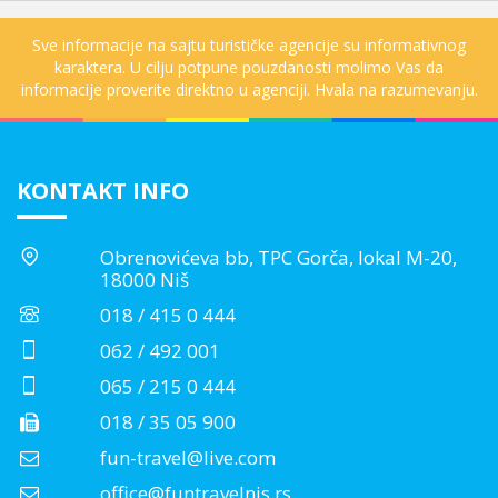
Sve informacije na sajtu turističke agencije su informativnog
karaktera. U cilju potpune pouzdanosti molimo Vas da
informacije proverite direktno u agenciji. Hvala na razumevanju.
KONTAKT INFO
Obrenovićeva bb, TPC Gorča, lokal M-20,
18000 Niš
018 / 415 0 444
062 / 492 001
065 / 215 0 444
018 / 35 05 900
fun-travel@live.com
office@funtravelnis.rs