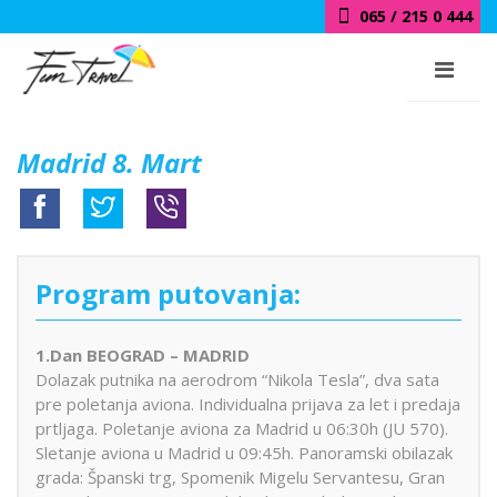
065 / 215 0 444
Madrid 8. Mart
Program putovanja:
1.Dan BEOGRAD – MADRID
Dolazak putnika na aerodrom “Nikola Tesla”, dva sata
pre poletanja aviona. Individualna prijava za let i predaja
prtljaga. Poletanje aviona za Madrid u 06:30h (JU 570).
Sletanje aviona u Madrid u 09:45h. Panoramski obilazak
grada: Španski trg, Spomenik Migelu Servantesu, Gran