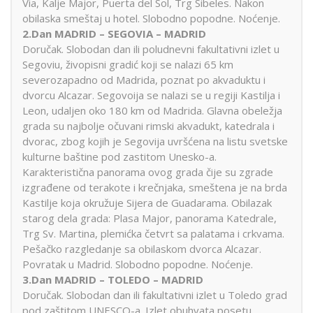
Via, Kalje Major, Puerta del Sol, Trg Sibeles. Nakon
obilaska smeštaj u hotel. Slobodno popodne. Noćenje.
2.Dan MADRID – SEGOVIA – MADRID
Doručak. Slobodan dan ili poludnevni fakultativni izlet u
Segoviu, živopisni gradić koji se nalazi 65 km
severozapadno od Madrida, poznat po akvaduktu i
dvorcu Alcazar. Segovoija se nalazi se u regiji Kastilja i
Leon, udaljen oko 180 km od Madrida. Glavna obeležja
grada su najbolje očuvani rimski akvadukt, katedrala i
dvorac, zbog kojih je Segovija uvršćena na listu svetske
kulturne baštine pod zastitom Unesko-a.
Karakteristična panorama ovog grada čije su zgrade
izgrađene od terakote i krečnjaka, smeštena je na brda
Kastilje koja okružuje Sijera de Guadarama. Obilazak
starog dela grada: Plasa Major, panorama Katedrale,
Trg Sv. Martina, plemićka četvrt sa palatama i crkvama.
Pešačko razgledanje sa obilaskom dvorca Alcazar.
Povratak u Madrid. Slobodno popodne. Noćenje.
3.Dan MADRID – TOLEDO – MADRID
Doručak. Slobodan dan ili fakultativni izlet u Toledo grad
pod zaštitom UNESCO-a. Izlet obuhvata posetu