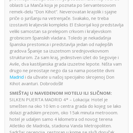
oblasti La Manča koja je poznata po Servantesovom
remek-delu “Don Kihot”. Neverovatan krajolik i sjajne
priče o jurišanju na vetrenjače. Svakako, ne treba
izostaviti kraljevski kompleks El Eskorijal koji predstavlja
veliki samostan sa prelepom crkvom i kraljevskom
grobnicom španskih vladara. Toledo je nekadašnja
španska prestonica i predstavlja jedan od najlepših
gradova Španije sa izuzetnom srednjovekovnom
strukturom. Za sam kraj, jedinstven izlet do Segovije i
Avile, dva kastiljanska grada izuzetne lepote. Ništa vam
drugo ne preostaje nego da sa nama posetite divni
Madrid
i da uživate u našoj specijalno skrojenoj Don
Kihot avanturi. Dobrodošli!
SMEŠTAJ U NAVEDENOM HOTELU ILI SLIČNOM:
SILKEN PUERTA MADRID 4* – Lokacija: Hotel je
smešten na oko 10 km o centra grada do kojeg se lako
dolazi gradskim prezom, oko 15ak minuta metrooom.
hotel je udaljen samo 4 kilometra od novog terena
Atletiko de Madrida, stadiona Vanda Metropoliten.
Sadržaj: recepcija, restoran u kome se služi doručak,