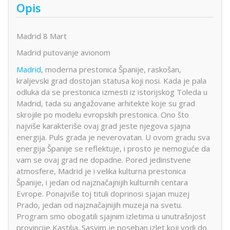
Opis
Madrid 8 Mart
Madrid putovanje avionom
Madrid
, moderna prestonica Španije, raskošan,
kraljevski grad dostojan statusa koji nosi. Kada je pala
odluka da se prestonica izmesti iz istorijskog Toleda u
Madrid, tada su angažovane arhitekte koje su grad
skrojile po modelu evropskih prestonica. Ono što
najviše karakteriše ovaj grad jeste njegova sjajna
energija. Puls grada je neverovatan. U ovom gradu sva
energija Španije se reflektuje, i prosto je nemoguće da
vam se ovaj grad ne dopadne. Pored jedinstvene
atmosfere, Madrid je i velika kulturna prestonica
Španije, i jedan od najznačajnijih kulturnih centara
Evrope. Ponajviše toj tituli doprinosi sjajan muzej
Prado, jedan od najznačajnijih muzeja na svetu.
Program smo obogatili sjajnim izletima u unutrašnjost
provincije Kastilja. Sasvim je poseban izlet koji vodi do