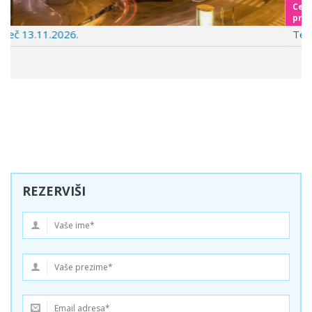
Cenovnik je u
pripremi
Temišvar polazak iz Niša
REZERVIŠI