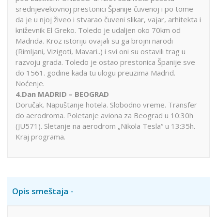
srednjevekovnoj prestonici Španije čuvenoj i po tome
da je u njoj živeo i stvarao čuveni slikar, vajar, arhitekta i
kniževnik El Greko. Toledo je udaljen oko 70km od
Madrida. Kroz istoriju ovajali su ga brojni narodi
(Rimljani, Vizigoti, Mavari..) i svi oni su ostavili trag u
razvoju grada. Toledo je ostao prestonica Španije sve
do 1561. godine kada tu ulogu preuzima Madrid.
Noćenje.
4.Dan MADRID – BEOGRAD
Doručak. Napuštanje hotela. Slobodno vreme. Transfer
do aerodroma. Poletanje aviona za Beograd u 10:30h
(JU571). Sletanje na aerodrom „Nikola Tesla“ u 13:35h.
Kraj programa.
Opis smeštaja