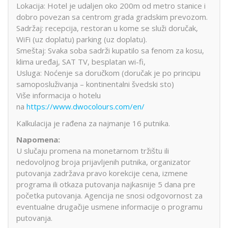
Lokacija: Hotel je udaljen oko 200m od metro stanice i
dobro povezan sa centrom grada gradskim prevozom.
Sadržaj: recepcija, restoran u kome se služi doručak,
WiFi (uz doplatu) parking (uz doplatu).
Smeštaj: Svaka soba sadrži kupatilo sa fenom za kosu,
klima uređaj, SAT TV, besplatan wi-fi,
Usluga: Noćenje sa doručkom (doručak je po principu
samoposluživanja – kontinentalni švedski sto)
Više informacija o hotelu
na
https://www.dwocolours.com/en/
Kalkulacija je rađena za najmanje 16 putnika.
Napomena:
U slučaju promena na monetarnom tržištu ili
nedovoljnog broja prijavljenih putnika, organizator
putovanja zadržava pravo korekcije cena, izmene
programa ili otkaza putovanja najkasnije 5 dana pre
početka putovanja. Agencija ne snosi odgovornost za
eventualne drugačije usmene informacije o programu
putovanja.